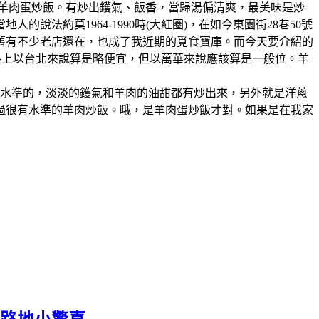
、羊肉蛋炒飯。有炒出鑊氣、飯香，當歸湯偏清爽，最美味是炒
法約莫1964-1990時(大紅圈)，在如今東園街28巷50號
舊有不少老店還在，也成了我近期的覓食寶庫。而今天要介紹的
格上以台北來說算是略便宜，但以萬華來說應該算是一般位。羊
有水準的，淡淡的鑊氣和羊肉的油甜都有炒出來，另外就是洋蔥
過很有水準的羊肉炒飯。哦，是羊肉蛋炒飯才對。如果是在我家