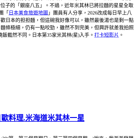
到位子的「銀座八五」。不過，近年米其林已將拉麵的星星全取
團「
日本美食旅遊地圖
」團員有人分享，2026改成每日早上八
我不喜歡日本的担担麵，但這碗我好像可以，雖然最後湯也是剩一點
。麵條極細，仍有一點咬勁，雖然不到完美，但興許就差我拍照
截然不同。日本第35家米其林(星)入手。
打卡短影片
。
一日歐料理.米海道米其林一星