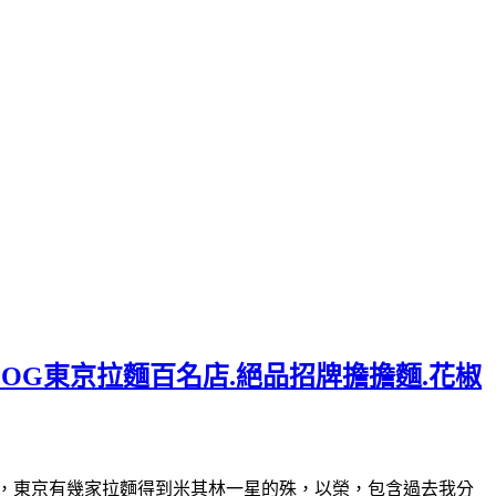
LOG東京拉麵百名店.絕品招牌擔擔麵.花椒
30(星期日休)曾經，東京有幾家拉麵得到米其林一星的殊，以榮，包含過去我分