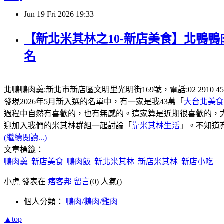
Jun
19
Fri
2026
19:33
【新北米其林之10-新店美食】北鴨鴨
名
北鴨鴨肉羹:新北市新店區文明里光明街169號，電話:02 2910
發現2026年5月新入選的名單中，有一家是我43萬「
大台北美食
過程中自然有喜歡的，也有無感的。這家算是近期很喜歡的，
迎加入我們的米其林群組一起討論「
靠米其林生活
」。不知道
(繼續閱讀...)
文章標籤：
鴨肉羹
新店美食
鴨肉飯
新北米其林
新店米其林
新店小吃
小虎 發表在
痞客邦
留言
(0)
人氣(
)
個人分類：
鴨肉/鵝肉/雞肉
▲top