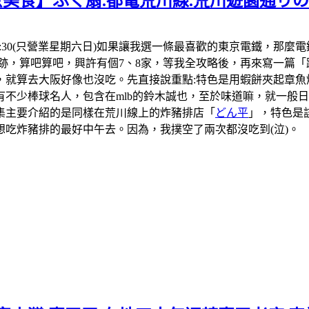
京美食】ふく扇.都電荒川線.荒川遊園通り
1:30-18:30(只營業星期六日)如果讓我選一條最喜歡的東京電
跡，算吧算吧，興許有個7、8家，等我全攻略後，再來寫一篇「
，就算去大阪好像也沒吃。先直接說重點:特色是用蝦餅夾起章魚
不少棒球名人，包含在mlb的鈴木誠也，至於味道嘛，就一般日本
集主要介紹的是同樣在荒川線上的炸豬排店「
どん平
」，特色是
吃炸豬排的最好中午去。因為，我撲空了兩次都沒吃到(泣)。