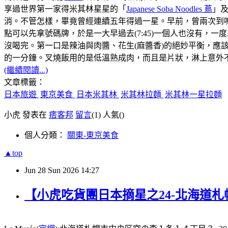
享過世界第一家得米其林星星的「
Japanese Soba Noodles 蔦
」
消。不管怎樣，畢竟曾經連續五年得過一星。早前，曾兩次到鳴
點可以先拿號碼牌，於是一大早過去(7:45)一個人也沒有，
沒喝完。第一口是辣油與肉醬、花生(麻醬香)的絕妙平衡，
的一分鐘。叉燒飯用的是低溫熟成肉，而且是片狀，淋上意外不
(繼續閱讀...)
文章標籤：
日本旅遊
東京美食
日本米其林
米其林拉麵
米其林一星拉麵
小虎 發表在
痞客邦
留言
(1)
人氣(
)
個人分類：
關東-東京美食
▲top
Jun
28
Sun
2026
14:27
【小虎吃貨團日本摘星之24-北海道札幌