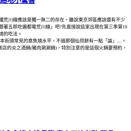
の路地小驚喜
鐵，那麼電鐵荒川線應該是獨一無二的存在，雖說東京郊區應該還有不少
跟著五郎吃遍都電荒川線」吧?先直接說這家出現在第三季第10
燒的吃法。
街頭常見的章魚燒水平，不過那個仙貝餅有一點「論」....。
該店的炎之酒鍋(豬肉涮涮鍋)，特別注意的是這個火鍋要預約，