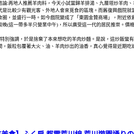
結論:再地人推薦羊肉料，今天小試當歸羊排湯、九層塔炒羊肉
比較少有觀光客、外地人會來覓食的區塊。而舊復興戲院就當地人的說
食圈，並盛行一時。如今戲院變成了「東園金贊商場」，附近依
較晚(這一帶多半只營業中午)，所以廣受這一代的居民推崇。價
會特別強調，於是捨棄了本來想吃的羊肉炒麵。是說，這炒飯蠻
間，飯粒包覆著大火、油、羊肉炒出的油香，真心覺得是近期吃