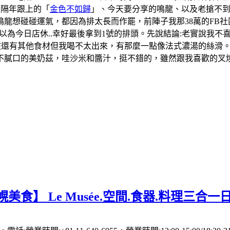
及隔年跟上的「
金色不如歸
」、今天要分享的鳴龍、以及老搶不
龍想碰碰運氣，都因為排太長而作罷，前陣子我那38萬的FB社
一度以為今日店休..幸好最後拿到1號的排頭。先說結論:老實說
應該還有其他食材但我喝不太出來，有那麼一點像法式濃湯的絲滑
膩口的美奶茲，哇沙米和醬汁，挺不錯的，雖然跟我喜歡的叉燒飯
美食】 Le Musée.空間.食器.料理三合