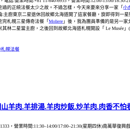
營業時間:+81 11-640-6955，營業時間:12:00-15:00/1
吃過的正統法餐太少之故。不過怎樣，今天來要來分享一家「
小
廚東京二星退休回故鄉北海道開了這家餐廳，旋即得到一星殊榮（t
吃完札幌三星傳奇法餐「
Moliere
」後，我為團員準備的是另一家
二星當主廚，之後回到故鄉北海道札幌開設「 Le Musée」(
#札幌法餐
山羊肉.羊排湯.羊肉炒飯.炒羊肉.肉香不怕
333，營業時間:11:30–14:00/17:00–21:30(星期四