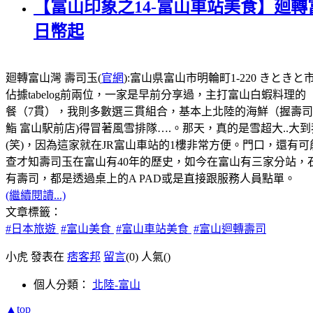
【富山印象之14-富山車站美食】廻轉
日幣起
廻轉富山灣 壽司玉(
官網
):富山県富山市明輪町1-220 きときと市
佔據tabelog前兩位，一家是早前分享過，主打富山白蝦料理的
餐（7貫），我則多數選三貫組合，基本上北陸的海鮮（握壽
鮨 富山駅前店)得冒著風雪排隊….。那天，真的是雪超大..大
(笑)，因為這家就在JR富山車站的1樓非常方便。門口，還
查才知壽司玉在富山有40年的歷史，如今在富山有三家分站，
有壽司，都是透過桌上的A PAD或是直接跟服務人員點單。
(繼續閱讀...)
文章標籤：
#日本旅遊
#富山美食
#富山車站美食
#富山迴轉壽司
小虎 發表在
痞客邦
留言
(0)
人氣(
)
個人分類：
北陸-富山
▲top