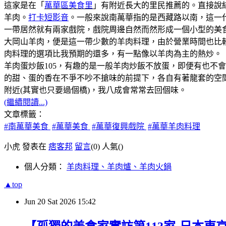
這家是在「
萬華區美食里
」有附近長大的里民推薦的。直接說
羊肉。
打卡短影音
。一般來說南萬華指的是西藏路以南，這一代是
一帶居然就有兩家戲院，戲院周邊自然而然形成一個小型的美
大岡山羊肉，便是這一帶少數的羊肉料理，由於營業時間也比
肉料理的選項比我預期的還多，有一點像以羊肉為主的熱炒。
羊肉蛋炒飯105，有趣的是一般羊肉炒飯不放蛋，即便有也不
的甜、蛋的香在不爭不吵不搶味的前提下，各自有著龍套的空
附近(其實也只要過個橋)，我八成會常常去回個味。
(繼續閱讀...)
文章標籤：
#南萬華美食
#萬華美食
#萬華復興戲院
#萬華羊肉料理
小虎 發表在
痞客邦
留言
(0)
人氣(
)
個人分類：
羊肉料理、羊肉爐、羊肉火鍋
▲top
Jun
20
Sat
2026
15:42