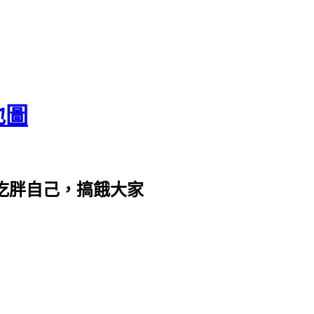
地圖
com。吃胖自己，搞餓大家