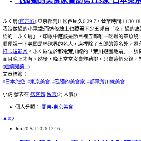
【孤獨的美食家實訪第113家-日本東
ふく扇(
官方IG
):東京都荒川区西尾久6-29-7，營業時間:1
我沒做過的小電鐵;而這條線上也藏著不少五郎曾「吃」過的痕
話的「ふく扇」，印象中應該是節目裡五郎唯一吃過的章魚燒
順便說一下老闆是棒球界的名人，店𥚃除了五郎的簽名外，還有
打卡短影片
。ふく扇位於都電荒川線的「荒川遊園地前」，該
而且晚上才有。然後，晚上常常沒賣炸豬排，只賣這個火鍋，想
(繼續閱讀...)
文章標籤：
#日本旅遊
#東京美食
#孤獨的美食家
#都電荒川線美食
小虎 發表在
痞客邦
留言
(2)
人氣(
)
個人分類：
關東-東京美食
▲top
Jun
20
Sat
2026
12:16