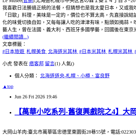
Le Musée(
官網
):北海道札幌市中央区宮の森１条１４丁目３−20，電話:
我喜歡日法勝過正統的法餐，但猜想也是我太愛日本，又或我
「日歐」料理，美味是一定的，價位也不算太高，先直接說結論:主
化的味覺切換自如，又每每讓人吃的津津有味，點頭如搗蒜。
藝人生，曾在法國、義大利、西班牙多國學藝，回國後在東京米其林
(繼續閱讀...)
文章標籤：
#日本旅遊
札幌美食
北海道米其林
#日本米其林
札幌米其林
小虎 發表在
痞客邦
留言
(1)
人氣(
)
個人分類：
北海道道央-札幌、小樽、富良野
▲top
Jun
26
Fri
2026
19:46
【萬華小吃系列-舊復興戲院之4】大岡
大岡山羊肉:臺北市萬華區忠德里東園街28巷55號，電話:0223031