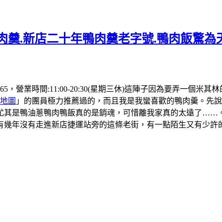
肉羹.新店二十年鴨肉羹老字號.鴨肉飯驚為天
 4565，營業時間:11:00-20:30(星期三休)這陣子因為要
地圖
」的團員極力推薦過的，而且我是我蠻喜歡的鴨肉羹。先說
尤其是鴨油蔥鴨肉鴨飯真的是銷魂，可惜離我家真的太遠了……
有幾年沒有走進新店捷運站旁的這條老街，有一點陌生又有少許