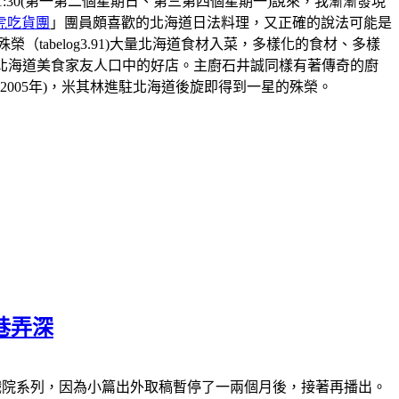
8:30-21:30(第一第二個星期日、第三第四個星期一)說來，我漸漸發現
虎吃貨團
」團員頗喜歡的北海道日法料理，又正確的說法可能是
abelog3.91)大量北海道食材入菜，多樣化的食材、多樣
北海道美食家友人口中的好店。主廚石井誠同樣有著傳奇的廚
2005年)，米其林進駐北海道後旋即得到一星的殊榮。
巷弄深
休)南萬華復興戲院系列，因為小篇出外取稿暫停了一兩個月後，接著再播出。