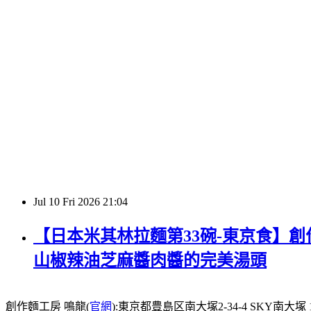
Jul
10
Fri
2026
21:04
【日本米其林拉麵第33碗-東京食】創作
山椒辣油芝麻醬肉醬的完美湯頭
創作麵工房 鳴龍(
官網
):東京都豊島区南大塚2-34-4 SKY南大塚