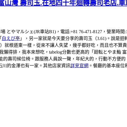
富山灣 壽司玉.在地四十年迴轉壽司老店.車
場 とやマルシェ(JR車站B1)，電話:+81 76-471-8127，營業
「
白えび亭
」，另一家就是今天要分享的壽司玉（3.61)。說是
司）就根道東一樣，從來不讓人失望，幾乎都好吃，而且也不算貴
到我懶得排，我本來想吃，tabelog分數也更高的「廻転とやま
有可能的壽司候位椅。跟服務人員說一聲，年紀大的，行動不方便
石川的金澤也有一家。其他店家資訊
詳見官網
。餐廳的基本座位