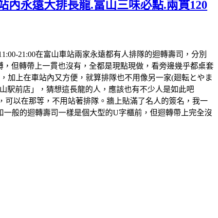
站內永遠大排長龍.富山三味必點.兩貫120
時間:11:00-21:00在富山車站兩家永遠都有人排隊的迴轉壽司，分別
迴𨍭，但轉帶上一貫也沒有，全都是現點現做，看旁邊幾乎都桌套
，加上在車站內又方便，就算排隊也不用像另一家(廻転とやま
鮨 富山駅前店」，猜想這長龍的人，應該也有不少人是如此吧
的，可以在那等，不用站著排隊。牆上貼滿了名人的簽名，我一
和一般的迴轉壽司一樣是個大型的U字櫃前，但迴轉帶上完全沒