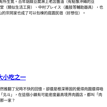
該有所生氣。百年胡麻豆腐淋上老店醬油（有點像沖繩的豆
言堂（類似生活工房）、中村プレイス（義肢等輔助器具），也
山的宗岡家也成了可以包楝的庭園民宿（好想住）。
大小吃之一
衝，幾次後雖然推翻了兒時不快的回憶，卻還是根深蒂固的覺得肉圓還得咱
「北斗」，在這個小鎮有可能密度最高境界肉圓店，都叫「肉
推那一家？