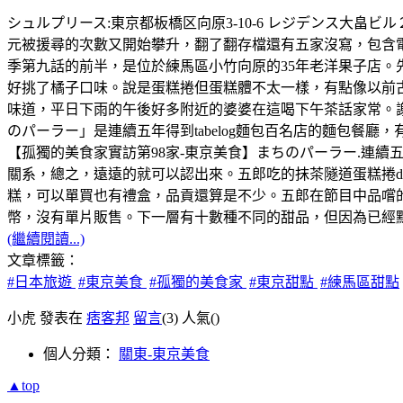
シュルプリース:東京都板橋区向原3-10-6 レジデンス大畠ビル２Ｆ，
元被援尋的次數又開始攀升，翻了翻存檔還有五家沒寫，包含
季第九話的前半，是位於練馬區小竹向原的35年老洋果子店。
好挑了橘子口味。說是蛋糕捲但蛋糕體不太一樣，有點像以前
味道，平日下雨的午後好多附近的婆婆在這喝下午茶話家常。
のパーラー」是連續五年得到tabelog麵包百名店的麵包餐廳
【孤獨的美食家實訪第98家-東京美食】まちのパーラー.連續
關系，總之，遠遠的就可以認出來。五郎吃的抹茶隧道蛋糕捲d
糕，可以單買也有禮盒，品貢還算是不少。五郎在節目中品嚐的
幣，沒有單片販售。下一層有十數種不同的甜品，但因為已經點了一
(繼續閱讀...)
文章標籤：
#日本旅遊
#東京美食
#孤獨的美食家
#東京甜點
#練馬區甜點
小虎 發表在
痞客邦
留言
(3)
人氣(
)
個人分類：
關東-東京美食
▲top