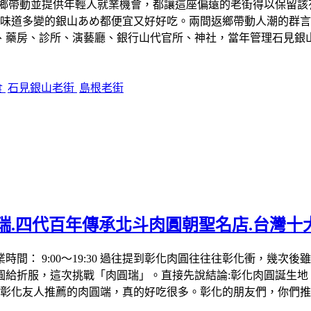
返鄉帶動並提供年輕人就業機會，都讓這座偏遠的老街得以保留
還味道多變的銀山あめ都便宜又好好吃。兩間返鄉帶動人潮的群
、藥房、診所、演藝廳、銀行山代官所、神社，當年管理石見銀
食
石見銀山老街
島根老街
瑞.四代百年傳承北斗肉圓朝聖名店.台灣十
279 營業時間： 9:00～19:30 過往提到彰化肉圓往往往彰化
圓給折服，這次挑戰「肉圓瑞」。直接先說結論:彰化肉圓誕生地
是彰化友人推薦的肉圓端，真的好吃很多。彰化的朋友們，你們