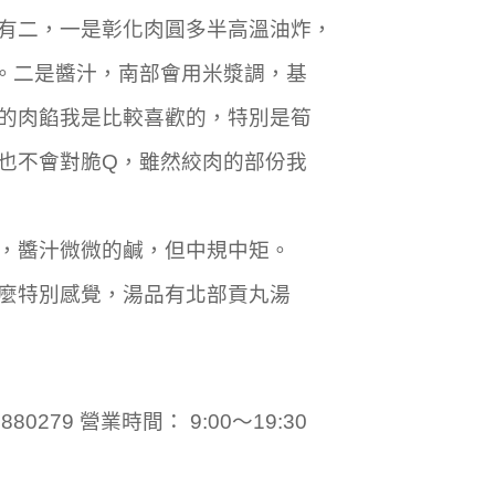
有二，一是彰化肉圓多半高溫油炸，
。二是醬汁，南部會用米漿調，基
的肉餡我是比較喜歡的，特別是筍
也不會對脆Q，雖然絞肉的部份我
，醬汁微微的鹹，但中規中矩。
麼特別感覺，湯品有北部貢丸湯
80279 營業時間： 9:00～19:30