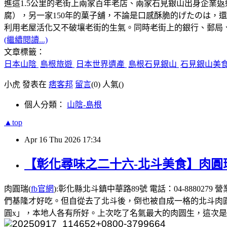
進這1.5公里的老街上兩家百年老店、兩家石見銀山出身企業
腐），另一家150年的菓子舖，不論是口感酥脆的げたのは，
利用老屋活化又不破壤老街的生氣。同時老街上的銀行、郵局
(繼續閱讀...)
文章標籤：
日本山陰
島根旅遊
日本世界遺產
島根石見銀山
石見銀山美
小虎 發表在
痞客邦
留言
(0)
人氣(
)
個人分類：
山陰-島根
▲top
Apr
16
Thu
2026
17:34
【彰化尋味之二十六-北斗美食】肉圓
肉圓瑞(
fb官網
):彰化縣北斗鎮中華路89號 電話：04-8880
們基隆才好吃。但自從去了北斗後，倒也被自成一格的北斗肉
圓x」，本地人各有所好。上次吃了名氣最大的肉圆生，這次