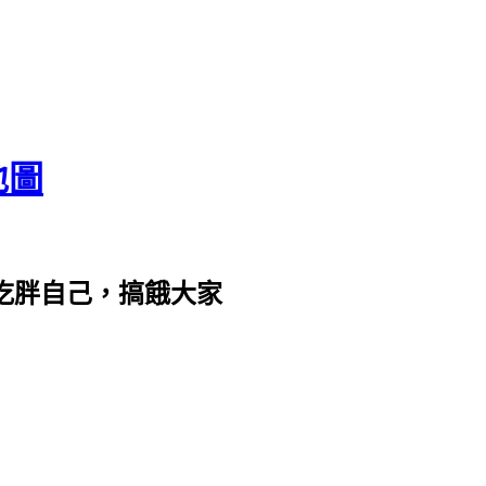
地圖
com。吃胖自己，搞餓大家