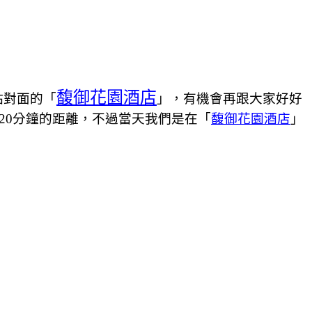
馥御花園酒店
站對面的「
」，有機會再跟大家好好
20分鐘的距離，不過當天我們是在「
馥御花園酒店
」