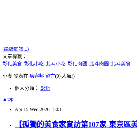
(繼續閱讀...)
文章標籤：
彰化美食
彰化小吃
北斗小吃
彰化肉圓
北斗肉圓
北斗美食
小虎 發表在
痞客邦
留言
(0)
人氣(
)
個人分類：
彰化
▲top
Apr
15
Wed
2026
15:01
【孤獨的美食家實訪第107家-東京區