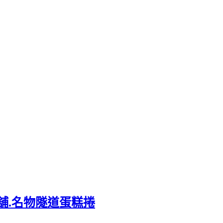
舖.名物隧道蛋糕捲