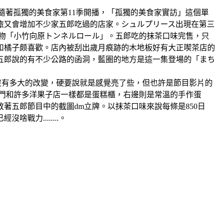
(星期日一休)隨著孤獨的美食家第11季開播，「孤獨的美食家實訪」這個單
旅又會增加不少家五郎吃過的店家。シュルプリース出現在第三
名物「小竹向原トンネルロール」。五郎吃的抹茶口味完售，只
和橘子颇喜歡。店內被刮出歲月痕跡的木地板好有大正喫茶店的
五郎說的有不少公路的函洞，藍圈的地方是這一集登場的「まち
出時沒有多大的改變，硬要說就是感覺亮了些，但也許是節目影片的
進門和許多洋果子店一樣都是蛋糕櫃，右邊則是常溫的手作蛋
五郎節目中的截圖dm立牌。以抹茶口味來說每條是850日
力........。