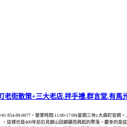
老街散策+三大老店.拌手禮.群言堂.有馬
81 854-89-0077，營業時間:11:00-17:00(星期三休)
，這裡也是400年前石見銀山因銀礦而興起的聚落，慶幸的是