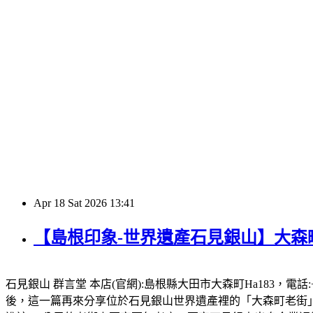
Apr
18
Sat
2026
13:41
【島根印象-世界遺產石見銀山】大森町
石見銀山 群言堂 本店(官網):島根縣大田市大森町Ha183，電話:+
後，這一篇再來分享位於石見銀山世界遺產裡的「大森町老街」