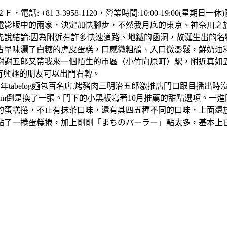
電話: +81 3-3958-1120，營業時間:10:00-19:00
電影版中的兩家，決定加快腳步，不然我月底的東京、神奈川之
先說結論:因為附近有許多快速道路、地鐵的函洞，故涎生出的
古早味灑了白糖的虎皮蛋糕，口感微粗礦、入口微澎鬆，鮮奶油
謝謝五郎又帶我來一個陌生的市區（小竹向原町）駅，附近真如
，有興趣的朋友可以出門右轉。
五年tabelog麵包百名店.烤豬肉三明治五郎激推店門口跟目播
m倒是換了一張。門下的小黑板寫著10月推薦的甜點選項。一
蛋糕捲，不止有抹茶口味，還有其四五種不同的口味，上面還放著
捲蛋糕捲，加上剛剛「まちのパーラー」點太多，基本上已經沒啥戰