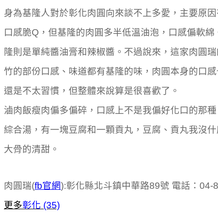
身為基隆人對於彰化肉圓向來談不上多愛，主要原因
口感脆Q，但基隆的肉圓多半低溫油泡，口感偏軟綿
隆則是單純醬油膏和辣椒醬。不過說來，這家肉圓瑞
竹的部份口感、味道都有基隆的味，肉圓本身的口感
還是不太習慣，但整體來說算是很喜歡了。
滷肉飯瘦肉偏多偏碎，口感上不是我偏好化口的那種
綜合湯，有一塊豆腐和一顆貢丸，豆腐、貢丸我沒什
大骨的清甜。
肉圓瑞(
fb官網
):彰化縣北斗鎮中華路89號 電話：04-88
更多
彰化 (35)