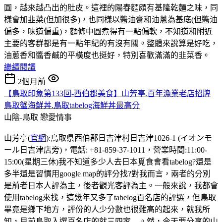
圓，越來越凸出的肚皮。這裡的陽春麵頗有基隆乾麵之味，同
樣會加韭菜(但加很多)，也同樣以醬油膏和油蔥為基底(但醬油
偏多，味道偏重)，麵條中圓煮得有一點偏軟，不知道和附近
主要的客群都是有一點年紀的有沒有關。整體來說算是好吃，
油蔥香和醬香鹹的平橫度也挺好，特別喜歡滿滿的韭菜香。
繼續閱讀
2個月前
【鳥取印象第133回-西伯郡美食】山芳亭.百年漁業老店招牌
鳥取蟹海鮮丼.鳥取tabelog海鮮丼最高分
山陰-鳥取
戀愛情事
山芳亭(
官網
):鳥取県西伯郡日吉津村日吉津1026-1 (イオンモ
ール日吉津店旁)，電話: +81-859-37-1011，營業時間:11:00-
15:00(星期三休)我不知道多少人去日本覓食會看tabelog?還是
多半還是習慣用google map的評分找?對我而言，兩者的分別
是前者日本人評為主，後者觀光客評為主。一般來說，我都會
使用tabelog來找，這幾年又多了tabelog百名店的評選，但鳥取
畢竟是鄉下地方，評份的人少分數也很難高的起來，就我所
知，目前鳥取入選百名店的就三四家....。然，今天要分享的山