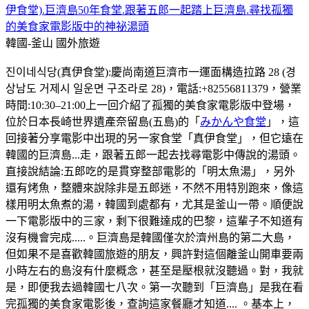
伊食堂).巨濟島50年食堂.跟著五郎一起踏上巨濟島.尋找孤獨
的美食家電影版中的神祕湯頭
韓國-釜山
國外旅遊
진이네식당(真伊食堂):慶尚南道巨濟市一運面構造拉路 28 (경
상남도 거제시 일운면 구조라로 28)，電話:+82556811379，營業
時間:10:30–21:00上一回介紹了孤獨的美食家電影版中登場，
位於日本長崎世界遺產奈留島(五島)的「
みかんや食堂
」，這
回接著分享電影中出現的另一家食堂「真伊食堂」，但它遠在
韓國的巨濟島...走，跟著五郎一起去找尋電影中傳說的湯頭。
直接說結論:五郎吃的是貫穿整部電影的「明太魚湯」，另外
還有烤魚，整體來說除非是五郎迷，不然不用特別跑來，像這
樣用明太魚煮的湯，韓國到處都有，尤其是釜山一帶。順便說
一下電影版中的三家，剩下很難達成的巴黎，這輩子不知道有
沒有機會完成.....。巨濟島是韓國僅次於濟州島的第二大島，
但如果不是喜歡韓國旅遊的朋友，興許對這個離釜山開車要兩
小時左右的島沒有什麼概念，甚至是壓根就沒聽過。對，我就
是，即便我去過韓國七八次。第一次聽到「巨濟島」是我在看
完孤獨的美食家電影後，查詢這家餐廳才知道.... 。基本上，