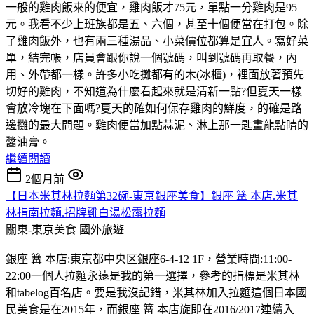
一般的雞肉飯來的便宜，雞肉飯才75元，單點一分雞肉是95
元。我看不少上班族都是五、六個，甚至十個便當在打包。除
了雞肉飯外，也有兩三種湯品、小菜價位都算是宜人。寫好菜
單，結完帳，店員會跟你說一個號碼，叫到號碼再取餐，內
用、外帶都一樣。許多小吃攤都有的木(冰櫃)，裡面放著預先
切好的雞肉，不知道為什麼看起來就是清新一點?但夏天一樣
會放冷塊在下面嗎?夏天的確如何保存雞肉的鮮度，的確是路
邊攤的最大問題。雞肉便當加點蒜泥、淋上那一匙畫龍點睛的
醬油膏。
繼續閱讀
2個月前
【日本米其林拉麵第32碗-東京銀座美食】銀座 篝 本店.米其
林指南拉麵.招牌雞白湯松露拉麵
關東-東京美食
國外旅遊
銀座 篝 本店:東京都中央区銀座6-4-12 1F，營業時間:11:00-
22:00一個人拉麵永遠是我的第一選擇，參考的指標是米其林
和tabelog百名店。要是我沒記錯，米其林加入拉麵這個日本國
民美食是在2015年，而銀座 篝 本店旋即在2016/2017連續入