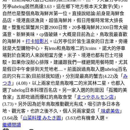
芳亭tabelog居然高達3.63，這在鄉下地方根本天文數字(笑)，
自然也是整個鳥取海鮮丼第一位。直接說結論:前身是海鮮食
品店，境港直送漁貨，超值海鮮丼，假日用餐時常常大排長
龍。整隻松葉蟹丼只要2900日幣，20多種海鮮丼2300日幣大碗
滿意、新鮮美味，cp值破錶。大概是目前為止，鳥取我最喜歡
的海鮮丼。
打卡短影片
。山芳亭位於皆生溫泉的日吉津，旁邊
就是大型購物中心，有leno和鳥取唯二的3coins ，諾大的停車
場對於自駕的人來說相當方便，米子、境港也都有巴士可接
駁。如果你沒耐心排隊，建議跟我們一樣避開用餐時間，尤其
是假日中午會排到天荒地老....。前面說過鳥取入選tabelog百名
店的只有三家(目前就我知道)，分別是最高的蟹吉(4.22)及「
み
つき
」(4.08)，以上兩家也是鳥取唯二的米其林二星，也都入
選了tabelog日本料理百名店。另一家入選的則是因「孤獨的美
食家」五郎吃過而爆紅的鳥取食堂「
まつやホルモン店
」
(3.73)。另外因為近年鳥取推動觀光有成，吸引許多日本各
地、觀光客，也許之後不久，個人另兩家愛店「
味處美佐
」
(3.64)及「
山菜料理 みたき園
」(3.63)也有機會入選。
繼續閱讀