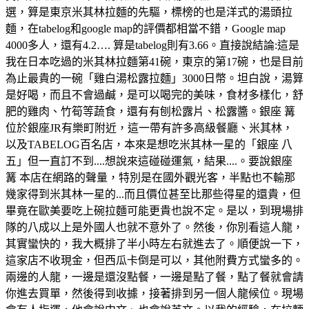
選，算是東京米其林拉麵的先驅，標榜的也是洋式的湯頭拉
麵，在tabelog和google map的評價都相當不錯，Google map
4000多人，還有4.2…. 算是tabelog則有3.66。直接說結論:這是
我在日本吃過的米其林拉麵第41碗，東京的第17碗，也是目前
為止最貴的一碗「雞白湯松露拉麵」3000日幣。坦白說，湯算
是好喝，而且不會過鹹，是可以喝完的美味，食材多樣化，舒
肥的雞肉、竹筍等蔬食，還有有刨松露片、松露醬。銀座 篝
位於銀座JR有樂町附近，這一帶有許多高級餐廳、米其林，
以及TABELOG百名店，本來是想吃米其林一星的「銀座 八
五」但一直訂不到....想說來這碰碰運氣，結果....。要說銀座
篝 本店在網路的聲量，特別是在國外觀光客，半點也不輸那
幾家得到米其林一星的...而且價位甚至比那些得星的還貴，但
畢竟在歐美要吃上碗拉麵可能更貴也說不定。是以，到現場排
隊的八成以上是外國人也就不意外了。然後，你別看這人龍，
其實蠻快的，我大概排了半小時左右就進去了。順便說一下，
這家店不收現金，但西瓜卡倒是可以，其他附費方式蠻多的。
兩邊的人龍，一邊是還沒點餐，一邊是點了餐，點了餐就會請
你進去買單，然後得到收據，接著排到另一個人龍候位。現場