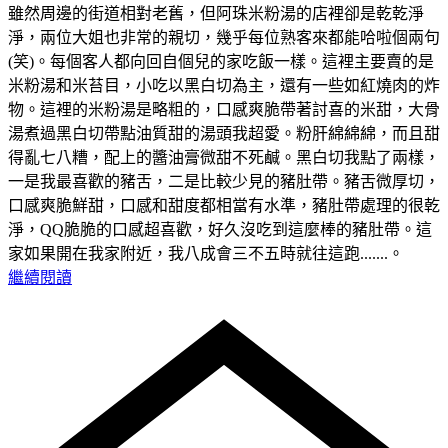
雖然周邊的街道相對老舊，但阿珠米粉湯的店裡卻是乾乾淨
淨，兩位大姐也非常的親切，幾乎每位熟客來都能哈啦個兩句
(笑)。每個客人都向回自個兒的家吃飯一樣。這裡主要賣的是
米粉湯和米苔目，小吃以黑白切為主，還有一些如紅燒肉的炸
物。這裡的米粉湯是略粗的，口感爽脆帶著討喜的米甜，大骨
湯煮過黑白切帶點油質甜的湯頭我超愛。粉肝綿綿綿，而且甜
得亂七八糟，配上的醬油膏微甜不死鹹。黑白切我點了兩樣，
一是我最喜歡的豬舌，二是比較少見的豬肚帶。豬舌微厚切，
口感爽脆鮮甜，口感和甜度都相當有水準，豬肚帶處理的很乾
淨，QQ脆脆的口感超喜歡，好久沒吃到這麼棒的豬肚帶。這
家如果開在我家附近，我八成會三不五時就往這跑.......。
繼續閱讀