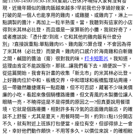
間:11:00-14:00/16:30-18:30(星期六日休)不曉得大家有沒有發
現，近幾年類似的雞肉飯越來越多?早前我也分享過好幾家，
打破的是一個人也能享用的雞肉，或雞腿、或雞肉丁，淋上一
點調製的醬汁，再加上一粒半熟蛋。當，我聽到有這家的小店
得到米其林必比登，而且還是一家算新的小攤，我就好奇了，
或者應該說:「憑什麼?到底，它和其他的雞肉飯有什麼分
別」?直接說重點:單點雞肉95、雞肉飯75算合理，不會因為得
了米其林（必比登）而變貴。雞肉的口感介於海南雞和白斬雞
之間，鹹甜的醬油（膏）很對我的味。
打卡短影片
。我知道，
這理由肯定不能說服你，那就...讓我們看下去。順便說一下，
從這篇開始，我會有計畫的收集「新北市」的米其林必比登。
上好雞肉位於中和、板橋交界，中和環球和板橋監理站周邊，
這一帶雖然離捷運有一點距離，但不可否認，藏著不少味美價
廉的小吃。看起來像個騎樓路邊攤，但文青風的木製攤位讓人
眼睛一亮，不曉得這是不是得獎的原因之一?但真要說用餐環
境，它就是個路邊攤，相對許多有冷氣的店面雞肉飯店，的確
談不上舒服，尤其是夏天。用餐時間一到，約到11點15分開店
不久，就有附近上班族打包便當。座位有空，但卻得排上一會
兒，幸好他們動作頗快，不用等多久。以價位來說，的確相較