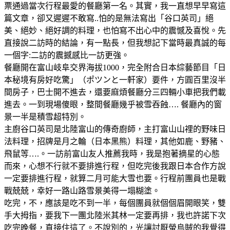
票通過當次行程最愛的餐廳第一名。其實，我一直想早早寫這
篇文章，卻又遲遲不敢寫..怕的是無法寫出「谷口英司」絕
美、絕妙、絕好調的料理，也怕寫不出心中的震憾及喜悅。先
直接說二訪時的結論，有一點長，但我想記下當時最真誠的每
一個字:二訪的震撼感比一訪更強。
餐廳開在富山岐阜交界海拔1000，完全附合日本綜藝節目「日
本秘境有房好吃驚」（ポツンと一軒家）要件，方圓百里沒半
間房子，巴士開不進去，還要麻煩餐廳分三四輛小車把我們載
進去。一到現場傻眼，整間餐廳幾乎被雪吞蝕…. 餐廳內的窗
景一半是積雪超特別。
主廚谷口英司是北陸富山的傳奇廚師，主打富山山𥚃的野味日
法料理，招牌是月之輪（日本黑熊）料理，其他如鹿、野豬、
飛鼠等….。一訪前富山友人推薦我時，我是抱著摘星的心態
而來，心想不行就不要排進行程，但吃完後我跟日本合作方說
一定要排進行程，就算二月可能大雪也要。行程前團員也是戰
戰兢兢，幸好一路山路雪景美得一塌糊塗。
吃完，不，應該是吃不到一半，每個團員就個個眉開眼笑，雙
手大拇指，要我下一團北陸米其林一定要再排，我也許諾下次
吃完晚餐，直接住這了。不說別的，光讓討厭螢烏賊的我覺得