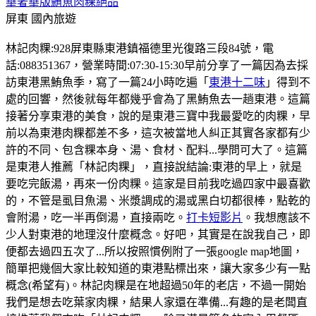
華奢華版鮪魚肉粿絕品
屏東
國內旅遊
林記肉粿:928屏東縣東港鎮福德里光復路三段84號，電
話:088351367，營業時間:07:30-15:30早前分享了一篇因為去採
訪東港黑鮪魚季，寫了一篇24小時吃遍「
東港十二味
」得到不
處的回響，然後就每年都幾乎會為了黑鮪魚去一趟東港。這篇
接著分享東港的美食，說的是東港三寶中我最愛吃的肉粿，早
前以為東港肉粿都差不多，這次被當地人糾正其實各家都有少
許的不同、包含粿本身、湯、食材、配料...學問可大了。這篇
是東港人推薦「林記肉粿」，直接說結論:東港的早上，就是
要吃完飯湯，再來一份肉粿。這家是目前我吃過四家中最喜歡
的，不管是虱目魚湯、米漿調成的湯或黑白切都很棒，點乾的
會附湯，吃一半再倒湯，直接兩吃。
打卡短影片
。我想應該不
少人對東港的地理沒什麼概念。好吧，其實是在說我自己，即
便都去過四五次了...所以按照慣例附了一張google map地圖，
簡單把幾個大家比較知道的東港點標出來，讓大家多少有一點
概念(希望有)。林記肉粿是在地超過50年的老店，不過一開始
我們是想去吃葉家肉粿，結果人家還在準備...有趣的是老闆直