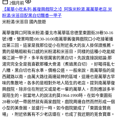
2個月前
【萬華小吃系列-舊復興戲院之3】阿珠米粉湯.萬萬華老店.米
粉湯/米苔目配黑白切飄香一甲子
米粉湯/米苔目
國內旅遊
萬華復興口阿珠米粉湯:臺北市萬華區忠德里東園街28巷50-16
號1樓，營業時間:08:30-16:00南萬華舊復興戲院口小吃接著播
出第三回，這家是我那位從小在附近長大的友人掛保證推薦，
賣的是略粗較有口感的米粉湯和米苔目，同樣的這種小吃能縱
橫江湖一甲子，多半有很厲害的黑白切。先說直接說結論:那
湯完完全全是我喜歡那種大骨湯（煮過黑白切），好喝得亂七
八糟，黑白切也有水準，價格公道。一般來說，南萬華指的是
西藏路以南，由萬大路往兩邊延伸的區域，這邊也是萬華古早
味的集散地，各多的是相對外地人陌生的老店。提到南萬華復
興戲院，除非住在附近又或是老一輩的萬華人，否則應該多半
是陌生的。就當地人的說法約莫1964-1990時，在如今東園街
28巷50號一帶居然就有兩家戲院，戲院周邊自然而然形成一個
小型的美食圈，並盛行一時。如今戲院變成了「東園金贊商
場」，附近依舊有不少老店還在，也成了我近期的覓食寶庫。