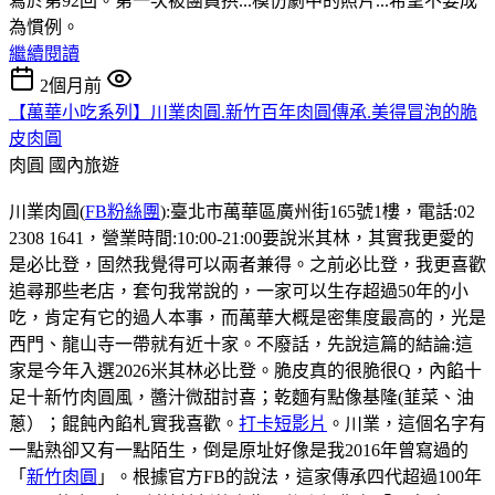
寫於第92回。第一次被團員拱...模仿劇中的照片...希望不要成
為慣例。
繼續閱讀
2個月前
【萬華小吃系列】川業肉圓.新竹百年肉圓傳承.美得冒泡的脆
皮肉圓
肉圓
國內旅遊
川業肉圓(
FB粉絲團
):臺北市萬華區廣州街165號1樓，電話:02
2308 1641，營業時間:10:00-21:00要說米其林，其實我更愛的
是必比登，固然我覺得可以兩者兼得。之前必比登，我更喜歡
追尋那些老店，套句我常說的，一家可以生存超過50年的小
吃，肯定有它的過人本事，而萬華大概是密集度最高的，光是
西門、龍山寺一帶就有近十家。不廢話，先說這篇的結論:這
家是今年入選2026米其林必比登。脆皮真的很脆很Q，內餡十
足十新竹肉圓風，醬汁微甜討喜；乾麵有點像基隆(韮菜、油
蔥）；餛飩內餡札實我喜歡。
打卡短影片
。川業，這個名字有
一點熟卻又有一點陌生，倒是原址好像是我2016年曾寫過的
「
新竹肉圓
」。根據官方FB的說法，這家傳承四代超過100年