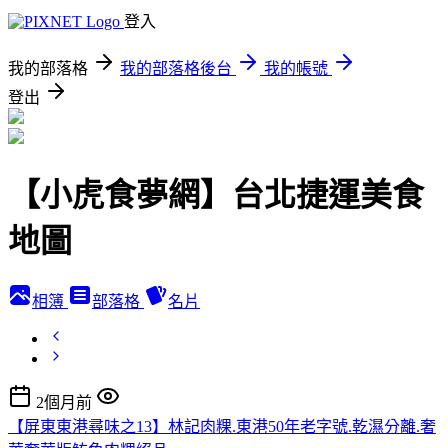
登入
我的部落格
我的部落格後台
我的帳號
登出
【小虎食夢網】台北捷運美食
地圖
相簿
部落格
名片
2個月前
【屏東東港尋味之13】林記肉粿.東港50年老字號.乾濕分離.奢