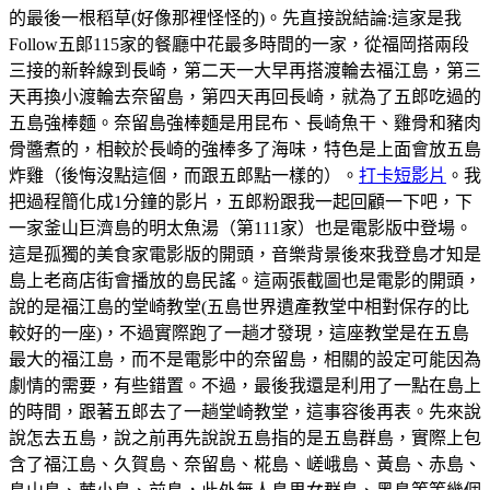
的最後一根稻草(好像那裡怪怪的)。先直接說結論:這家是我
Follow五郞115家的餐廳中花最多時間的一家，從福岡搭兩段
三接的新幹線到長崎，第二天一大早再搭渡輪去福江島，第三
天再換小渡輪去奈留島，第四天再回長崎，就為了五郎吃過的
五島強棒麵。奈留島強棒麵是用昆布、長崎魚干、雞骨和豬肉
骨醬煮的，相較於長崎的強棒多了海味，特色是上面會放五島
炸雞（後悔沒點這個，而跟五郎點一樣的）。
打卡短影片
。我
把過程簡化成1分鐘的影片，五郎粉跟我一起回顧一下吧，下
一家釜山巨濟島的明太魚湯（第111家）也是電影版中登場。
這是孤獨的美食家電影版的開頭，音樂背景後來我登島才知是
島上老商店街會播放的島民謠。這兩張截圖也是電影的開頭，
說的是福江島的堂崎教堂(五島世界遺產教堂中相對保存的比
較好的一座)，不過實際跑了一趟才發現，這座教堂是在五島
最大的福江島，而不是電影中的奈留島，相關的設定可能因為
劇情的需要，有些錯置。不過，最後我還是利用了一點在島上
的時間，跟著五郎去了一趟堂崎教堂，這事容後再表。先來說
說怎去五島，說之前再先說說五島指的是五島群島，實際上包
含了福江島、久賀島、奈留島、椛島、嵯峨島、黃島、赤島、