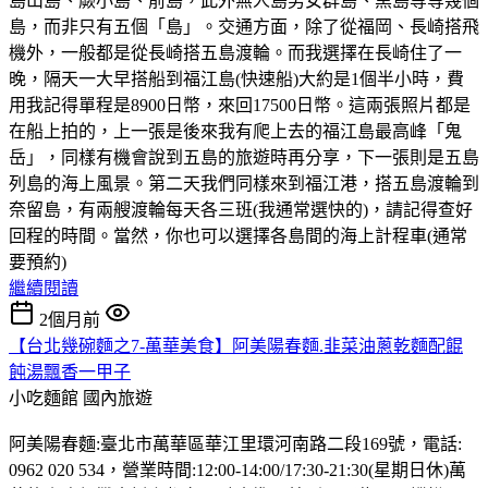
島山島、蕨小島、前島，此外無人島男女群島、黑島等等幾個
島，而非只有五個「島」。交通方面，除了從福岡、長崎搭飛
機外，一般都是從長崎搭五島渡輪。而我選擇在長崎住了一
晚，隔天一大早搭船到福江島(快速船)大約是1個半小時，費
用我記得單程是8900日幣，來回17500日幣。這兩張照片都是
在船上拍的，上一張是後來我有爬上去的福江島最高峰「鬼
岳」，同樣有機會說到五島的旅遊時再分享，下一張則是五島
列島的海上風景。第二天我們同樣來到福江港，搭五島渡輪到
奈留島，有兩艘渡輪每天各三班(我通常選快的)，請記得查好
回程的時間。當然，你也可以選擇各島間的海上計程車(通常
要預約)
繼續閱讀
2個月前
【台北幾碗麵之7-萬華美食】阿美陽春麵.韭菜油蔥乾麵配餛
飩湯飄香一甲子
小吃麵館
國內旅遊
阿美陽春麵:臺北市萬華區華江里環河南路二段169號，電話:
0962 020 534，營業時間:12:00-14:00/17:30-21:30(星期日休)萬