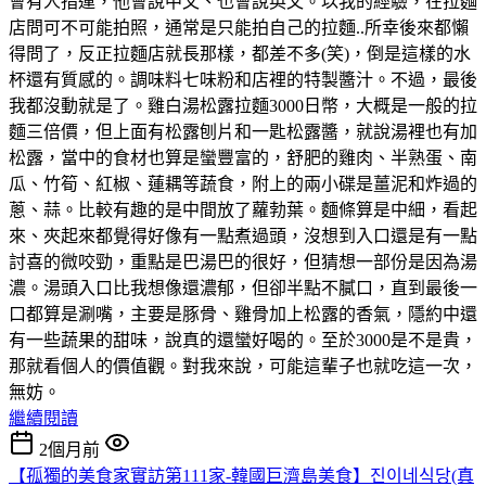
會有人指運，他會說中文、也會說英文。以我的經驗，在拉麵
店問可不可能拍照，通常是只能拍自己的拉麵..所幸後來都懶
得問了，反正拉麵店就長那樣，都差不多(笑)，倒是這樣的水
杯還有質感的。調味料七味粉和店裡的特製醬汁。不過，最後
我都沒動就是了。雞白湯松露拉麵3000日幣，大概是一般的拉
麵三倍價，但上面有松露刨片和一匙松露醬，就說湯裡也有加
松露，當中的食材也算是蠻豐富的，舒肥的雞肉、半熟蛋、南
瓜、竹筍、紅椒、蓮耦等蔬食，附上的兩小碟是薑泥和炸過的
蔥、蒜。比較有趣的是中間放了蘿勃葉。麵條算是中細，看起
來、夾起來都覺得好像有一點煮過頭，沒想到入口還是有一點
討喜的微咬勁，重點是巴湯巴的很好，但猜想一部份是因為湯
濃。湯頭入口比我想像還濃郁，但卻半點不膩口，直到最後一
口都算是涮嘴，主要是豚骨、雞骨加上松露的香氣，隱約中還
有一些蔬果的甜味，說真的還蠻好喝的。至於3000是不是貴，
那就看個人的價值觀。對我來說，可能這輩子也就吃這一次，
無妨。
繼續閱讀
2個月前
【孤獨的美食家實訪第111家-韓國巨濟島美食】진이네식당(真