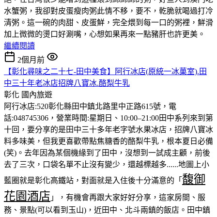
水蟹粥，我卻對皮蛋瘦肉粥此情不移，要不，乾脆就喝過打冷
清粥。這一碗的肉甜、皮蛋鮮，完全煨到每一口的粥裡，鮮滑
加上微微的燙口好涮嘴，心想如果再來一點豬肝也許更美。
繼續閱讀
2個月前
【彰化尋味之二十七-田中美食】阿行冰店(原統一冰菓室).田
中三十年老冰店招牌八寶冰.酪梨牛乳
彰化
國內旅遊
阿行冰店:520彰化縣田中鎮北路里中正路615號，電
話:048745306，營業時間:星期日、10:00–21:00田中系列來到第
十回，要分享的是田中三十多年老字號水果冰店，招牌八寶冰
料多味美，但我更喜歡帶點焦糖香的酪梨牛乳，根本夏日必備
(笑)。去年因為某個機緣到了田中，沒想到一試成主顧，前後
去了三次，口袋名單不止沒有變少，還越標越多......地圖上小
馥御
藍圈就是彰化高鐵站，對面就是入住後十分滿意的「
花園酒店
」，有機會再跟大家好好分享，這家房間、服
務、景點(可以看到玉山)，近田中、北斗兩鎮的飯店。田中鎮