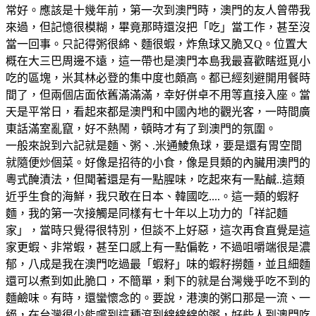
常好。應該是十幾年前，第一次到澳門時，澳門的友人曾帶我
來過，但記憶很模糊，畢竟那時還沒把「吃」當工作，甚至沒
當一回事。只記得粥很綿、麵很蝦，炸魚球又脆又Q。位置大
概在大三巴周邊不遠，這一帶也是澳門本島我最喜歡瞎逛覓小
吃的區塊，米其林必登的集中度也頗高。都已經刻避開用餐時
間了，但兩個店面依舊滿滿滿，幸好併卓不用等直接入座。當
天是平常日，看起來都是澳門和中國內地的觀光客，一時間廣
東話滿室亂竄，好不熱鬧，頓時才有了到澳門的氛圍。
一般來說到六記就是麵、粥、.米通鯪魚球，要是還有胃空間
就隨便炒個菜。好像是招待的小食，像是貝類的內臟用澳門的
粵式醃漬法，但聞著還是有一點腥味，吃起來有一點鹹..這類
近乎生食的海鮮，我只敢在日本、韓國吃....。這一類的蝦籽
麵，我的第一次接觸是同樣有七十年以上功力的「祥記麵
家」，當時只覺得很特別，但談不上好惡，這次再食直覺是這
家更蝦、非常蝦，甚至口感上有一點偏乾，不過咀嚼端很是濃
郁，八成是我在澳門吃過最「蝦籽」味的蝦籽撈麵，並且細麵
還可以煮到如此脆口，不簡單，剩下的就是台灣幾乎吃不到的
麵鹼味。有時，還蠻懷念的。要說，港澳的粥口那是一流、一
絕，在台灣很少能嚐到這種滾到綿綿綿的粥，好些人到澳門吃