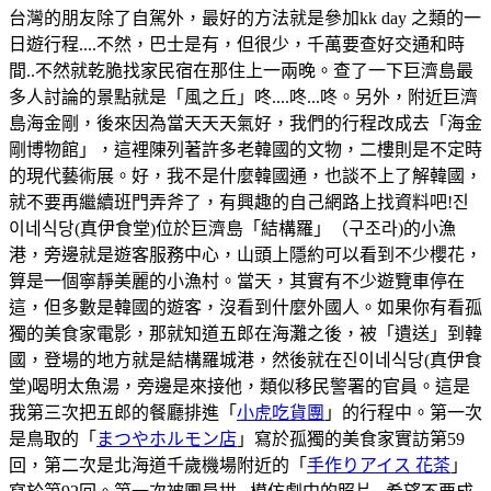
台灣的朋友除了自駕外，最好的方法就是參加kk day 之類的一
日遊行程....不然，巴士是有，但很少，千萬要查好交通和時
間..不然就乾脆找家民宿在那住上一兩晚。查了一下巨濟島最
多人討論的景點就是「風之丘」咚....咚...咚。另外，附近巨濟
島海金剛，後來因為當天天天氣好，我們的行程改成去「海金
剛博物館」，這裡陳列著許多老韓國的文物，二樓則是不定時
的現代藝術展。好，我不是什麼韓國通，也談不上了解韓國，
就不要再繼續班門弄斧了，有興趣的自己網路上找資料吧!진
이네식당(真伊食堂)位於巨濟島「結構羅」（구조라)的小漁
港，旁邊就是遊客服務中心，山頭上隱約可以看到不少櫻花，
算是一個寧靜美麗的小漁村。當天，其實有不少遊覽車停在
這，但多數是韓國的遊客，沒看到什麼外國人。如果你有看孤
獨的美食家電影，那就知道五郎在海灘之後，被「遺送」到韓
國，登場的地方就是結構羅城港，然後就在진이네식당(真伊食
堂)喝明太魚湯，旁邊是來接他，類似移民警署的官員。這是
我第三次把五郎的餐廳排進「
小虎吃貨團
」的行程中。第一次
是鳥取的「
まつやホルモン店
」寫於孤獨的美食家實訪第59
回，第二次是北海道千歲機場附近的「
手作りアイス 花茶
」