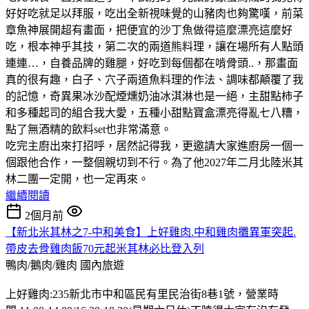
好好吃就足以拜服，吃出全新視味覺的山豬肉也夠驚嘆，前菜
章魚神展開超有畫面，把便宜的沙丁魚做得這麼漂亮這麼好
吃，根本神乎其技，第二次的兩道熊料理，讓在場所有人點頭
連連…，自養品牌的雞腿，好吃到每個都在啃骨頭..，那畫面
真的很有趣，白子、穴子兩道魚料理的作法、調味都顛覆了我
的記憶，奇異果冰沙配煙燻奶油冰淇淋也是一絕，主甜點柿子
和多種起司的組合我大愛，五種小甜點寶盒漂亮得亂七八糟，
點了無酒精的飲料set也非常滿意。
吃完主廚出來打招呼，居然記得我，更邀請大家進廚房一個一
個跟他合作，一整個親切到不行。為了他2027年二月北陸米其
林二團一定開，也一定再來。
繼續閱讀
2個月前
【新北米其林之7-中和美食】上好雞肉.中和雞肉攤異軍突起.
帶皮去骨雞肉飯70元起米其林必比登入列
鴨肉/鵝肉/雞肉
國內旅遊
上好雞肉:235新北市中和區民有里民治街8巷1號，營業時