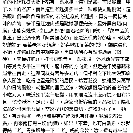
華的小吃麵攤大抵上都有一點水準，特別是那些可以縱橫一甲
子以上的老店，而且這些老麵攤多半會一味那便是餛飩湯，這
點跟咱們基隆倒是蠻像的:若然這樣的老麵攤，再有一兩樣美
味的炸物，多半是紅燒肉或是雞捲那便完美，最好黑白切(肉
臟」也能有幾樣，如此甚好(舒國治老師的口吻)。「萬華區美
食里」里民通報的「阿美陽春麵」便是這樣的好麵店。同樣先
說結論:南萬華老字號麵店，好喜歡加韮菜的乾麵，餛飩湯也
不錯，炸物紅燒肉中規中距，黑白切豬心有點燙過頭（微
硬），天梯好脆Q。打卡短影音。一般來說，外地觀光客下龍
山寺覓食多半往華西街、龍山寺的方向走，但近幾年我卻越來
越常往南走，這邊同樣有著許多老店，但相對之下比較沒那麼
多人關注，吃得也盡是附近的居民。這要我說，這裡更有萬華
人的日物風貌。就推薦的里民說法，這家麵攤是他爺爺老他從
小吃到大，味道幾乎沒什麼變。用餐環境沒什麼好提，但有冷
氣、乾乾淨淨，足已。對了，店家也挺客氣的。品項除了陽和
湯品外也有米苔目，當然配麵的黑白切、炸物少不了。一麵一
湯，有炸物選一樣(但如果有紅燒肉也有雞捲，我通常都會
點)，再來兩樣黑白切(內臟)，如果「不幸」也有白斬雞，那就
得請「老」胃多體諒一下「 老」嘴的念婪。哦，還有越來越