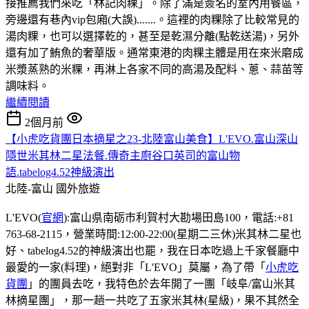
接推薦我們來吃「林記肉粿」。除了滿是簽名的室內用餐區，
旁邊還有巷內vip包廂(大誤).......。這裡的肉粿除了比較常見的
湯肉粿，也可以選擇乾的，甚至是乾濕分離(點乾送湯)，另外
還有加了鮪魚的奢華版。通常東港的肉粿主體是用在來米磨成
米漿蒸熟的米粿，再淋上各家不同的高湯及配料、蔥、蒜苗等
調味料。
繼續閱讀
2個月前
【小虎吃貨團日本摘星之23-北陸富山美食】L'EVO.富山深山
隱世米其林二星法餐.傳奇主廚谷口英司的富山物
語.tabelog4.52神級演出
北陸-富山
國外旅遊
L'EVO(
官網
):富山県南砺市利賀村大勘場田島100，電話:+81
763-68-2115，營業時間:12:00-22:00(星期二三休)米其林二星也
好、tabelog4.52的神級演出也罷，我在日本吃過上千家餐廳中
最愛的一家(料理)，絕對非「L'EVO」莫屬，為了帶「
小虎吃
貨團
」的團員去吃，我特色於去年開了一團「岐阜/富山米其
林摘星團」，那一趟一共吃了五家米其林(星級)，果不其然全