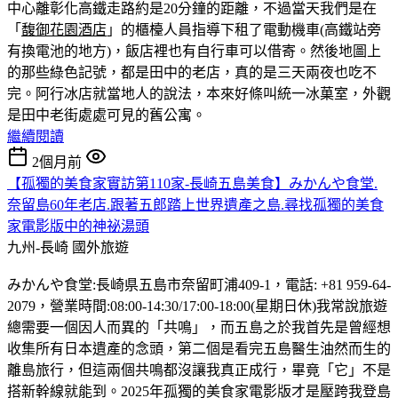
中心離彰化高鐵走路約是20分鐘的距離，不過當天我們是在
「
馥御花園酒店
」的櫃檯人員指導下租了電動機車(高鐵站旁
有換電池的地方)，飯店裡也有自行車可以借寄。然後地圖上
的那些綠色記號，都是田中的老店，真的是三天兩夜也吃不
完。
阿行冰店就當地人的說法，本來好條叫統一冰菓室，外觀
是田中老街處處可見的舊公寓。
繼續閱讀
2個月前
【孤獨的美食家實訪第110家-長崎五島美食】みかんや食堂.
奈留島60年老店.跟著五郎踏上世界遺產之島.尋找孤獨的美食
家電影版中的神祕湯頭
九州-長崎
國外旅遊
みかんや食堂:長崎県五島市奈留町浦409-1，電話: +81 959-64-
2079，營業時間:08:00-14:30/17:00-18:00(星期日休)我常說旅遊
總需要一個因人而異的「共鳴」，而五島之於我首先是曾經想
收集所有日本遺產的念頭，第二個是看完五島醫生油然而生的
離島旅行，但這兩個共鳴都沒讓我真正成行，畢竟「它」不是
搭新幹線就能到。2025年孤獨的美食家電影版才是壓跨我登島