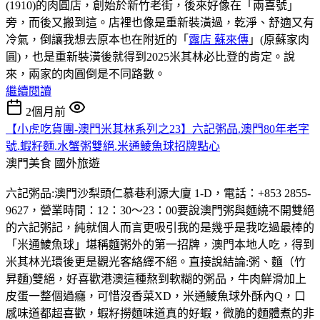
(1910)的肉圓店，創始於新竹老街，後來好像在「兩喜號」
旁，而後又搬到這。店裡也像是重新裝潢過，乾淨、舒適又有
冷氣，倒讓我想去原本也在附近的「
露店 蘇來傳
」(原蘇家肉
圓)，也是重新裝潢後就得到2025米其林必比登的肯定。說
來，兩家的肉圓倒是不同路數。
繼續閱讀
2個月前
【小虎吃貨團-澳門米其林系列之23】六記粥品.澳門80年老字
號.蝦籽麵.水蟹粥雙絕.米通鯪魚球招牌點心
澳門美食
國外旅遊
六記粥品:澳門沙梨頭仁慕巷利源大廈 1-D，電話：+853 2855-
9627，營業時間：12：30～23：00要說澳門粥與麵繞不開雙絕
的六記粥記，純就個人而言更吸引我的是幾乎是我吃過最棒的
「米通鯪魚球」堪稱麵粥外的第一招牌，澳門本地人吃，得到
米其林光環後更是觀光客絡繹不絕。直接說結論:粥、麵（竹
昇麵)雙絕，好喜歡港澳這種熬到軟糊的粥品，牛肉鮮滑加上
皮蛋一整個過癮，可惜沒香菜XD，米通鯪魚球外酥內Q，口
感味道都超喜歡，蝦籽撈麵味道真的好蝦，微脆的麵體煮的非