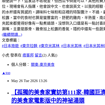
順便說一下，這家店不收現金，但西瓜卡倒是可以，其他附費
位。現場會有人指運，他會說中文、也會說英文。以我的經驗，
的水杯還有質感的。調味料七味粉和店裡的特製醬汁。不過，最
松露，當中的食材也算是蠻豐富的，舒肥的雞肉、半熟蛋、南
夾起來都覺得好像有一點煮過頭，沒想到入口還是有一點討喜
涮嘴，主要是豚骨、雞骨加上松露的香氣，隱約中還有一些蔬果
(繼續閱讀...)
文章標籤：
#日本旅遊
#東京拉麵
#東京米其林
#日本米其林
#日本米其林
小虎 發表在
痞客邦
留言
(2)
人氣(
)
個人分類：
關東-東京美食
▲top
May
26
Tue
2026
13:26
【孤獨的美食家實訪第111家-韓國巨
的美食家電影版中的神祕湯頭