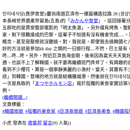
진이네식당(真伊食堂):慶尚南道巨濟市一運面構造拉路 28 (경상남도
本長崎世界遺產奈留島(五島)的「
みかんや食堂
」，這回接著分
五郎吃的是貫穿整部電影的「明太魚湯」，另外還有烤魚，整
家，剩下很難達成的巴黎，這輩子不知道有沒有機會完成...
概念，甚至是壓根就沒聽過。對，我就是，即便我去過韓國七八
好的方法就是參加kk day 之類的一日遊行程....不然，
咚....咚...咚。另外，附近巨濟島海金剛，後來因為當天
通，也談不上了解韓國，就不要再繼續班門弄斧了，有興趣的自
看到不少櫻花，算是一個寧靜美麗的小漁村。當天，其實有不
送」到韓國，登場的地方就是結構羅城港，然後就在진이네식당
一次是鳥取的「
まつやホルモン店
」寫於孤獨的美食家實訪第
例。
(繼續閱讀...)
文章標籤：
#韓國旅遊
#孤獨的美食家
#巨濟島旅遊
#巨濟島美食
#韓國
小虎 發表在
痞客邦
留言
(0)
人氣(
)