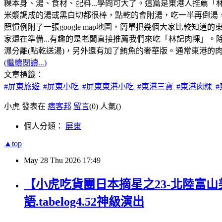
粿本身、湯、食材、配料...學問可大了。這篇是東港人推薦
米漿調成的湯或黑白切都很棒，點乾的會附湯，吃一半再倒湯
照慣例附了一張google map地圖，簡單把幾個大家比較知
家還在準備...有趣的是老闆直接推薦我們來吃「林記肉粿」。除了
濕分離(點乾送湯)，另外還有加了鮪魚的奢華版。通常東港的
(繼續閱讀...)
文章標籤：
#屏東旅遊
#屏東小吃
#屏東東港小吃
#東港三寶
#東港肉粿
小虎 發表在
痞客邦
留言
(0)
人氣(
)
個人分類：
屏東
▲top
May
28
Thu
2026
17:49
【小虎吃貨團日本摘星之23-北陸富山
語.tabelog4.52神級演出