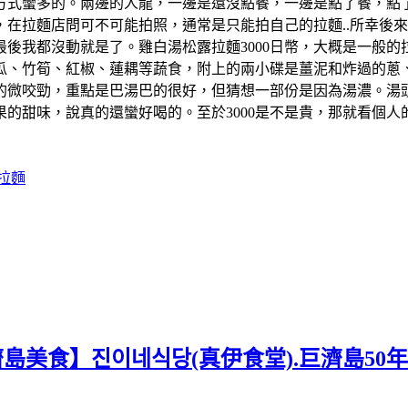
方式蠻多的。兩邊的人龍，一邊是還沒點餐，一邊是點了餐，點
在拉麵店問可不可能拍照，通常是只能拍自己的拉麵..所幸後來
後我都沒動就是了。雞白湯松露拉麵3000日幣，大概是一般
瓜、竹筍、紅椒、蓮耦等蔬食，附上的兩小碟是薑泥和炸過的蔥
的微咬勁，重點是巴湯巴的很好，但猜想一部份是因為湯濃。湯
的甜味，說真的還蠻好喝的。至於3000是不是貴，那就看個
拉麵
濟島美食】진이네식당(真伊食堂).巨濟島50