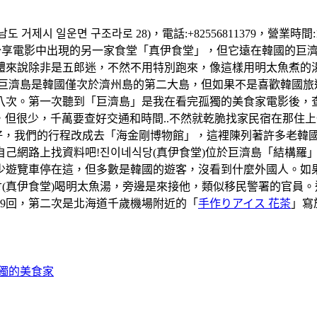
 거제시 일운면 구조라로 28)，電話:+82556811379，營業時
享電影中出現的另一家食堂「真伊食堂」，但它遠在韓國的巨濟島
體來說除非是五郎迷，不然不用特別跑來，像這樣用明太魚煮的
..。巨濟島是韓國僅次於濟州島的第二大島，但如果不是喜歡韓國
次。第一次聽到「巨濟島」是我在看完孤獨的美食家電影後，查詢這
巴士是有，但很少，千萬要查好交通和時間..不然就乾脆找家民宿在
天天氣好，我們的行程改成去「海金剛博物館」，這裡陳列著許多老
己網路上找資料吧!진이네식당(真伊食堂)位於巨濟島「結構羅
少遊覽車停在這，但多數是韓國的遊客，沒看到什麼外國人。如
(真伊食堂)喝明太魚湯，旁邊是來接他，類似移民警署的官員
59回，第二次是北海道千歲機場附近的「
手作りアイス 花茶
」寫
孤獨的美食家