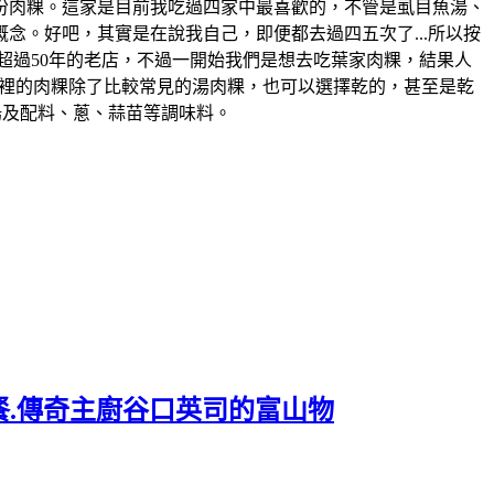
一份肉粿。這家是目前我吃過四家中最喜歡的，不管是虱目魚湯、
念。好吧，其實是在說我自己，即便都去過四五次了...所以按
在地超過50年的老店，不過一開始我們是想去吃葉家肉粿，結果人
..。這裡的肉粿除了比較常見的湯肉粿，也可以選擇乾的，甚至是乾
湯及配料、蔥、蒜苗等調味料。
餐.傳奇主廚谷口英司的富山物