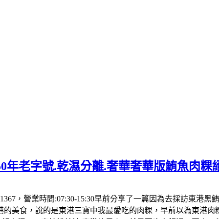
50年老字號.乾濕分離.奢華奢華版鮪魚肉粿
1367，營業時間:07:30-15:30早前分享了一篇因為去採訪東
港的美食，說的是東港三寶中我最愛吃的肉粿，早前以為東港肉