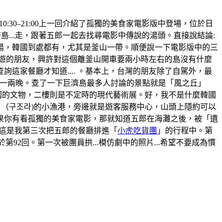
間:10:30–21:00上一回介紹了孤獨的美食家電影版中登場，位於日
...走，跟著五郎一起去找尋電影中傳說的湯頭。直接說結論:
湯，韓國到處都有，尤其是釜山一帶。順便說一下電影版中的三
旅遊的朋友，興許對這個離釜山開車要兩小時左右的島沒有什麼
家餐廳才知道.... 。基本上，台灣的朋友除了自駕外，最
那住上一兩晚。查了一下巨濟島最多人討論的景點就是「風之丘」
韓國的文物，二樓則是不定時的現代藝術展。好，我不是什麼韓國
」（구조라)的小漁港，旁邊就是遊客服務中心，山頭上隱約可以
果你有看孤獨的美食家電影，那就知道五郎在海灘之後，被「遺
。這是我第三次把五郎的餐廳排進「
小虎吃貨團
」的行程中。第
於第92回。第一次被團員拱...模仿劇中的照片...希望不要成為慣