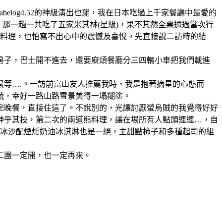
也好、tabelog4.52的神級演出也罷，我在日本吃過上千家餐廳中最愛的
那一趟一共吃了五家米其林(星級)，果不其然全票通過當次行
的料理，也怕寫不出心中的震憾及喜悅。先直接說二訪時的結
間房子，巴士開不進去，還要麻煩餐廳分三四輛小車把我們載進
鼠等….。一訪前富山友人推薦我時，我是抱著摘星的心態而
兢，幸好一路山路雪景美得一塌糊塗。
完晚餐，直接住這了。不說別的，光讓討厭螢烏賊的我覺得好好
神乎其技，第二次的兩道熊料理，讓在場所有人點頭連連…，自
果冰沙配煙燻奶油冰淇淋也是一絕，主甜點柿子和多種起司的組
二團一定開，也一定再來。