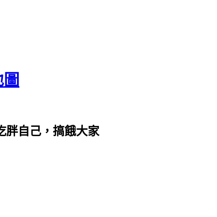
地圖
com。吃胖自己，搞餓大家