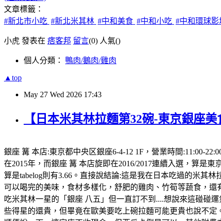
文章標籤：
#新北市小吃
#新北米其林
#中和美食
#中和小吃
#中和環球
小虎 發表在
痞客邦
留言
(0)
人氣(
)
個人分類：
鴨肉/鵝肉/雞肉
▲top
May
27
Wed
2026
17:43
【日本米其林拉麵第32碗-東京銀座美
銀座 篝 本店:東京都中央区銀座6-4-12 1F，營業時間:11
在2015年，而銀座 篝 本店旋即在2016/2017連續入選，算是東京
算是tabelog則有3.66。直接說結論:這是我在日本吃過的
可以喝完的美味，食材多樣化，舒肥的雞肉、竹筍等蔬食，還有
吃米其林一星的「銀座 八五」但一直訂不到....想說來這碰碰運
些得星的還貴，但畢竟在歐美要吃上碗拉麵可能更貴也說不定