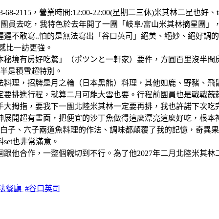
3-68-2115，營業時間:12:00-22:00(星期二三休)米其林二星
團員去吃，我特色於去年開了一團「岐阜/富山米其林摘星團」，
遲不敢寫..怕的是無法寫出「谷口英司」絕美、絕妙、絕好調
感比一訪更強。
日本秘境有房好吃驚」（ポツンと一軒家）要件，方圓百里沒半
一半是積雪超特別。
法料理，招牌是月之輪（日本黑熊）料理，其他如鹿、野豬、飛
定要排進行程，就算二月可能大雪也要。行程前團員也是戰戰兢
手大拇指，要我下一團北陸米其林一定要再排，我也許諾下次吃
神展開超有畫面，把便宜的沙丁魚做得這麼漂亮這麼好吃，根本
，白子、穴子兩道魚料理的作法、調味都顛覆了我的記憶，奇異
et也非常滿意。
跟他合作，一整個親切到不行。為了他2027年二月北陸米其林
日法餐廳
#谷口英司