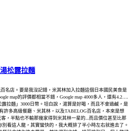
白湯松露拉麵
tabelog百名店。要是我沒記錯，米其林加入拉麵這個日本國民美食是
map的評價都相當不錯，Google map 4000多人，還有4.2….
白湯松露拉麵」3000日幣。坦白說，湯算是好喝，而且不會過鹹，是
許多高級餐廳、米其林，以及TABELOG百名店，本來是想
觀光客，半點也不輸那幾家得到米其林一星的...而且價位甚至比那
你別看這人龍，其實蠻快的，我大概排了半小時左右就進去了。