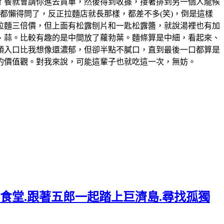
了餐就會請你進去買單，然後得到收據，接著排到另一個人龍候
都懶得問了，反正拉麵店就長那樣，都差不多(笑)，倒是這樣
的拉麵三倍價，但上面有松露刨片和一匙松露醬，就說湯裡也有加
、蒜。比較有趣的是中間放了蘿勃葉。麵條算是中細，看起來、
頭入口比我想像還濃郁，但卻半點不膩口，直到最後一口都算是
人的價值觀。對我來說，可能這輩子也就吃這一次，無妨。
年食堂.跟著五郎一起踏上巨濟島.尋找孤獨