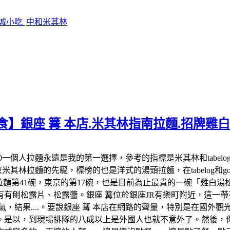
影城小吃
中和米其林
食】銀座 篝 本店.米其林指南拉麵.招牌雞
:00-22:00一個人拉麵永遠是我的第一選擇，參考的指標是米其林和
米其林拉麵的先驅，標榜的也是洋式的湯頭拉麵，在tabelog和google 
米其林拉麵第41碗，東京的第17碗，也是目前為止最貴的一碗「雞
有刨松露片、松露醬。銀座 篝位於銀座JR有樂町附近，這一帶有
氣，結果....。要說銀座 篝 本店在網路的聲量，特別是在國外
。是以，到現場排隊的八成以上是外國人也就不意外了。然後，