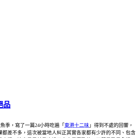
絕品
港黑鮪魚季，寫了一篇24小時吃遍「
東港十二味
」得到不處的回響，
粿都差不多，這次被當地人糾正其實各家都有少許的不同、包含