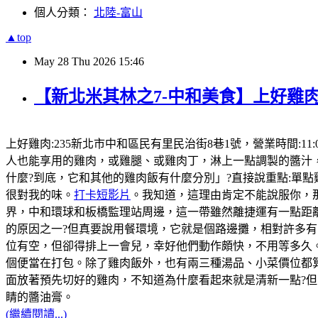
個人分類：
北陸-富山
▲top
May
28
Thu
2026
15:46
【新北米其林之7-中和美食】上好雞肉
上好雞肉:235新北市中和區民有里民治街8巷1號，營業時間:11:
人也能享用的雞肉，或雞腿、或雞肉丁，淋上一點調製的醬汁
什麼?到底，它和其他的雞肉飯有什麼分別」?直接說重點:單
很對我的味。
打卡短影片
。我知道，這理由肯定不能說服你，那
界，中和環球和板橋監理站周邊，這一帶雖然離捷運有一點距
的原因之一?但真要說用餐環境，它就是個路邊攤，相對許多有
位有空，但卻得排上一會兒，幸好他們動作頗快，不用等多久。
個便當在打包。除了雞肉飯外，也有兩三種湯品、小菜價位都
面放著預先切好的雞肉，不知道為什麼看起來就是清新一點?
睛的醬油膏。
(繼續閱讀...)