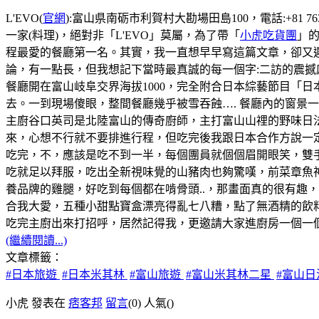
L'EVO(
官網
):富山県南砺市利賀村大勘場田島100，電話:+81 76
一家(料理)，絕對非「L'EVO」莫屬，為了帶「
小虎吃貨團
」的
程最愛的餐廳第一名。其實，我一直想早早寫這篇文章，卻又遲
論，有一點長，但我想記下當時最真誠的每一個字:二訪的震撼
餐廳開在富山岐阜交界海拔1000，完全附合日本綜藝節目「
去。一到現場傻眼，整間餐廳幾乎被雪吞蝕…. 餐廳內的窗景
主廚谷口英司是北陸富山的傳奇廚師，主打富山山𥚃的野味日
來，心想不行就不要排進行程，但吃完後我跟日本合作方說一
吃完，不，應該是吃不到一半，每個團員就個個眉開眼笑，雙
吃就足以拜服，吃出全新視味覺的山豬肉也夠驚嘆，前菜章魚
養品牌的雞腿，好吃到每個都在啃骨頭..，那畫面真的很有趣
合我大愛，五種小甜點寶盒漂亮得亂七八糟，點了無酒精的飲料s
吃完主廚出來打招呼，居然記得我，更邀請大家進廚房一個一個
(繼續閱讀...)
文章標籤：
#日本旅遊
#日本米其林
#富山旅遊
#富山米其林二星
#富山
小虎 發表在
痞客邦
留言
(0)
人氣(
)