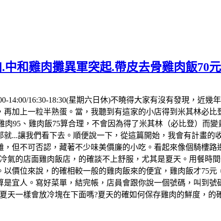
.中和雞肉攤異軍突起.帶皮去骨雞肉飯70
00-14:00/16:30-18:30(星期六日休)不曉得大家有沒有
，再加上一粒半熟蛋。當，我聽到有這家的小店得到米其林必比登
點雞肉95、雞肉飯75算合理，不會因為得了米其林（必比登）而
就...讓我們看下去。順便說一下，從這篇開始，我會有計畫
離，但不可否認，藏著不少味美價廉的小吃。看起來像個騎樓路
冷氣的店面雞肉飯店，的確談不上舒服，尤其是夏天。用餐時間一
以價位來說，的確相較一般的雞肉飯來的便宜，雞肉飯才75元
算是宜人。寫好菜單，結完帳，店員會跟你說一個號碼，叫到號碼
但夏天一樣會放冷塊在下面嗎?夏天的確如何保存雞肉的鮮度，的