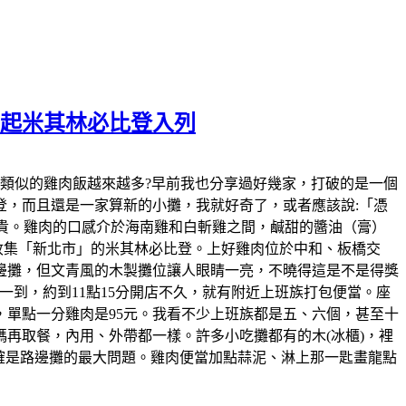
元起米其林必比登入列
發現，近幾年類似的雞肉飯越來越多?早前我也分享過好幾家，打破的是一個
，而且還是一家算新的小攤，我就好奇了，或者應該說:「憑
變貴。雞肉的口感介於海南雞和白斬雞之間，鹹甜的醬油（膏）
的收集「新北市」的米其林必比登。上好雞肉位於中和、板橋交
邊攤，但文青風的木製攤位讓人眼睛一亮，不曉得這是不是得獎
到，約到11點15分開店不久，就有附近上班族打包便當。座
，單點一分雞肉是95元。我看不少上班族都是五、六個，甚至十
再取餐，內用、外帶都一樣。許多小吃攤都有的木(冰櫃)，裡
確是路邊攤的最大問題。雞肉便當加點蒜泥、淋上那一匙畫龍點