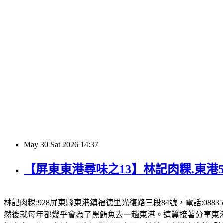
May
30
Sat
2026
14:37
【屏東東港尋味之13】林記肉粿.東港
林記肉粿:928屏東縣東港鎮福德里光復路三段84號，電話:08835
然後就每年都幾乎會為了黑鮪魚去一趟東港。這篇接著分享東