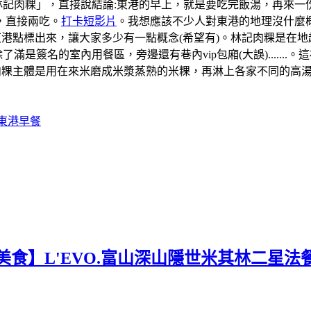
「林記肉粿」，直接說結論:東港的早上，就是要吃完飯湯，再來
，直接兩吃。
打卡短影片
。我想應該不少人對東港的地理沒什麼概
道的東港點標出來，讓大家多少有一點概念(希望有)。林記肉粿是
滿是簽名的室內用餐區，旁邊還有巷內vip包廂(大誤).....
肉粿主體是用在來米磨成米漿蒸熟的米粿，再淋上各家不同的高
#東港早餐
美食】L'EVO.富山深山隱世米其林二星法