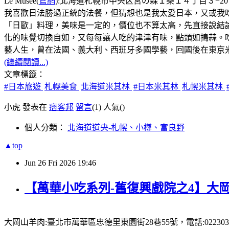
Le Musée(
官網
):北海道札幌市中央区宮の森１条１４丁目３−20，電話:
我喜歡日法勝過正統的法餐，但猜想也是我太愛日本，又或我
「日歐」料理，美味是一定的，價位也不算太高，先直接說結論:主
化的味覺切換自如，又每每讓人吃的津津有味，點頭如搗蒜。
藝人生，曾在法國、義大利、西班牙多國學藝，回國後在東京米其林
(繼續閱讀...)
文章標籤：
#日本旅遊
札幌美食
北海道米其林
#日本米其林
札幌米其林
小虎 發表在
痞客邦
留言
(1)
人氣(
)
個人分類：
北海道道央-札幌、小樽、富良野
▲top
Jun
26
Fri
2026
19:46
【萬華小吃系列-舊復興戲院之4】大岡
大岡山羊肉:臺北市萬華區忠德里東園街28巷55號，電話:0223031