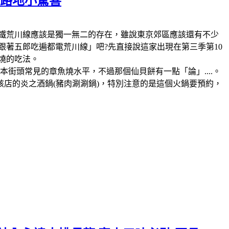
の路地小驚喜
鐵，那麼電鐵荒川線應該是獨一無二的存在，雖說東京郊區應該還有不少
跟著五郎吃遍都電荒川線」吧?先直接說這家出現在第三季第10
燒的吃法。
街頭常見的章魚燒水平，不過那個仙貝餅有一點「論」....。
該店的炎之酒鍋(豬肉涮涮鍋)，特別注意的是這個火鍋要預約，