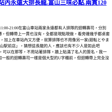
站內永遠大排長龍.富山三味必點.兩貫120
時間:11:00-21:00在富山車站兩家永遠都有人排隊的迴轉壽司，分別
迴𨍭，但轉帶上一貫也沒有，全都是現點現做，看旁邊幾乎都桌套
，加上在車站內又方便，就算排隊也不用像另一家(廻転とやま
鮨 富山駅前店」，猜想這長龍的人，應該也有不少人是如此吧
的，可以在那等，不用站著排隊。牆上貼滿了名人的簽名，我一
和一般的迴轉壽司一樣是個大型的U字櫃前，但迴轉帶上完全沒