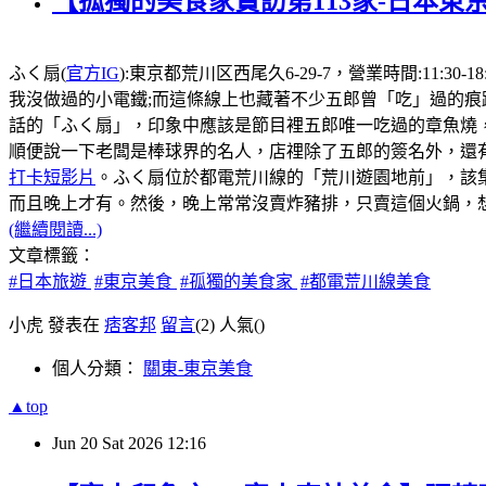
【孤獨的美食家實訪第113家-日本東
ふく扇(
官方IG
):東京都荒川区西尾久6-29-7，營業時間:1
我沒做過的小電鐵;而這條線上也藏著不少五郎曾「吃」過的痕
話的「ふく扇」，印象中應該是節目裡五郎唯一吃過的章魚燒
順便說一下老闆是棒球界的名人，店𥚃除了五郎的簽名外，還有
打卡短影片
。ふく扇位於都電荒川線的「荒川遊園地前」，該
而且晚上才有。然後，晚上常常沒賣炸豬排，只賣這個火鍋，想
(繼續閱讀...)
文章標籤：
#日本旅遊
#東京美食
#孤獨的美食家
#都電荒川線美食
小虎 發表在
痞客邦
留言
(2)
人氣(
)
個人分類：
關東-東京美食
▲top
Jun
20
Sat
2026
12:16