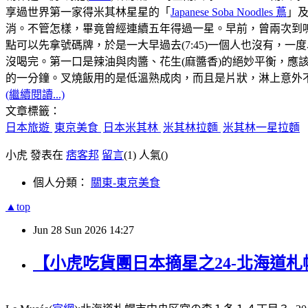
享過世界第一家得米其林星星的「
Japanese Soba Noodles 蔦
」
消。不管怎樣，畢竟曾經連續五年得過一星。早前，曾兩次到鳴
點可以先拿號碼牌，於是一大早過去(7:45)一個人也沒有，
沒喝完。第一口是辣油與肉醬、花生(麻醬香)的絕妙平衡，
的一分鐘。叉燒飯用的是低溫熟成肉，而且是片狀，淋上意外不
(繼續閱讀...)
文章標籤：
日本旅遊
東京美食
日本米其林
米其林拉麵
米其林一星拉麵
小虎 發表在
痞客邦
留言
(1)
人氣(
)
個人分類：
關東-東京美食
▲top
Jun
28
Sun
2026
14:27
【小虎吃貨團日本摘星之24-北海道札幌