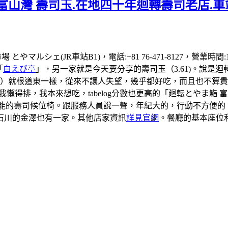
富山灣 壽司玉.在地四十年迴轉壽司老店.車
場 とやマルシェ(JR車站B1)，電話:+81 76-471-8127，營業
「
白えび亭
」，另一家就是今天要分享的壽司玉（3.61)。說是
司）就根道東一樣，從來不讓人失望，幾乎都好吃，而且也不算貴
到我懶得排，我本來想吃，tabelog分數也更高的「廻転とやま
有可能的壽司候位椅。跟服務人員說一聲，年紀大的，行動不方便
石川的金澤也有一家。其他店家資訊
詳見官網
。餐廳的基本座位