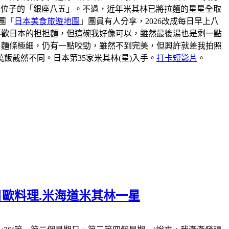
到位子的「銀座八五」。不過，近年米其林已將拉麵的星星全取
團「
日本美食旅遊地圖
」團員有人分享，2026改成每日早上八
我不喜歡日本的担担麵，但這碗我好像可以，雖然最後湯也是剩一點
。麵條極細，仍有一點咬勁，雖然不到完美，但興許就差我拍照
截然不同。日本第35家米其林(星)入手。
打卡短影片
。
一日歐料理.米海道米其林一星