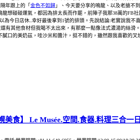
及隔年跟上的「
金色不如歸
」、今天要分享的鳴龍、以及老搶不
龍想碰碰運氣，都因為排太長而作罷，前陣子我那38萬的FB社
一度以為今日店休..幸好最後拿到1號的排頭。先說結論:老實說
應該還有其他食材但我喝不太出來，有那麼一點像法式濃湯的絲滑
膩口的美奶茲，哇沙米和醬汁，挺不錯的，雖然跟我喜歡的叉燒飯
美食】 Le Musée.空間.食器.料理三合