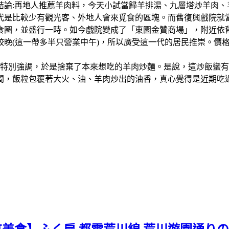
結論:再地人推薦羊肉料，今天小試當歸羊排湯、九層塔炒羊肉
比較少有觀光客、外地人會來覓食的區塊。而舊復興戲院就當地人的說
食圈，並盛行一時。如今戲院變成了「東園金贊商場」，附近依
較晚(這一帶多半只營業中午)，所以廣受這一代的居民推崇。價
會特別強調，於是捨棄了本來想吃的羊肉炒麵。是說，這炒飯蠻
間，飯粒包覆著大火、油、羊肉炒出的油香，真心覺得是近期吃