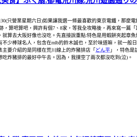
京美食】ふく扇.都電荒川線.荒川遊園通り
1:30-18:30(只營業星期六日)如果讓我選一條最喜歡的東京電
跡，算吧算吧，興許有個7、8家，等我全攻略後，再來寫一篇「
，就算去大阪好像也沒吃。先直接說重點:特色是用蝦餅夾起章魚
不少棒球名人，包含在mlb的鈴木誠也，至於味道嘛，就一般日本
集主要介紹的是同樣在荒川線上的炸豬排店「
どん平
」，特色是
吃炸豬排的最好中午去。因為，我撲空了兩次都沒吃到(泣)。