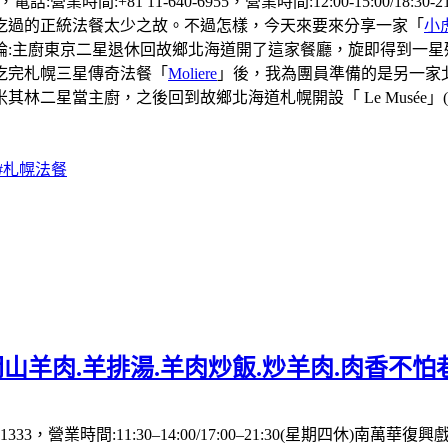
營業時間:+81 11-640-6955，營業時間:12:00-15:00/1
吃過的正統法餐太少之故。不過怎樣，今天來要來分享一家「
小
廚東京二星退休回故鄉北海道開了這家餐廳，旋即得到一星殊榮（t
吃完札幌三星傳奇法餐「
Moliere
」後，我為團員準備的是另一家
二星當主廚，之後回到故鄉北海道札幌開設「 Le Musée」(
#札幌法餐
山羊肉.羊排湯.羊肉炒飯.炒羊肉.肉香不怕
333，營業時間:11:30–14:00/17:00–21:30(星期四