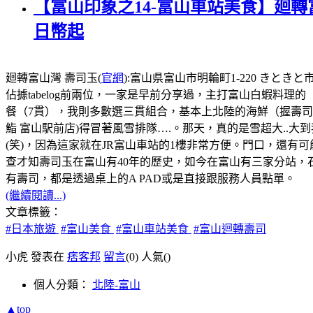
【富山印象之14-富山車站美食】廻轉
日幣起
廻轉富山灣 壽司玉(
官網
):富山県富山市明輪町1-220 きときと市
佔據tabelog前兩位，一家是早前分享過，主打富山白蝦料理的
餐（7貫），我則多數選三貫組合，基本上北陸的海鮮（握壽
鮨 富山駅前店)得冒著風雪排隊….。那天，真的是雪超大..大
(笑)，因為這家就在JR富山車站的1樓非常方便。門口，還
查才知壽司玉在富山有40年的歷史，如今在富山有三家分站，
有壽司，都是透過桌上的A PAD或是直接跟服務人員點單。
(繼續閱讀...)
文章標籤：
#日本旅遊
#富山美食
#富山車站美食
#富山迴轉壽司
小虎 發表在
痞客邦
留言
(0)
人氣(
)
個人分類：
北陸-富山
▲top