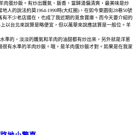
、羊肉蛋炒飯。有炒出鑊氣、飯香，當歸湯偏清爽，最美味是炒
法約莫1964-1990時(大紅圈)，在如今東園街28巷50號
舊有不少老店還在，也成了我近期的覓食寶庫。而今天要介紹的
格上以台北來說算是略便宜，但以萬華來說應該算是一般位。羊
有水準的，淡淡的鑊氣和羊肉的油甜都有炒出來，另外就是洋蔥
過很有水準的羊肉炒飯。哦，是羊肉蛋炒飯才對。如果是在我家