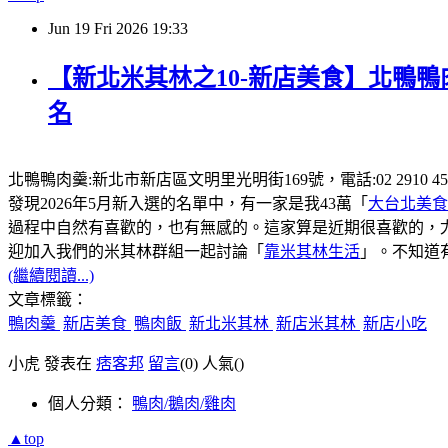
Jun
19
Fri
2026
19:33
【新北米其林之10-新店美食】北鴨鴨
名
北鴨鴨肉羹:新北市新店區文明里光明街169號，電話:02 2910
發現2026年5月新入選的名單中，有一家是我43萬「
大台北美食
過程中自然有喜歡的，也有無感的。這家算是近期很喜歡的，
迎加入我們的米其林群組一起討論「
靠米其林生活
」。不知道
(繼續閱讀...)
文章標籤：
鴨肉羹
新店美食
鴨肉飯
新北米其林
新店米其林
新店小吃
小虎 發表在
痞客邦
留言
(0)
人氣(
)
個人分類：
鴨肉/鵝肉/雞肉
▲top