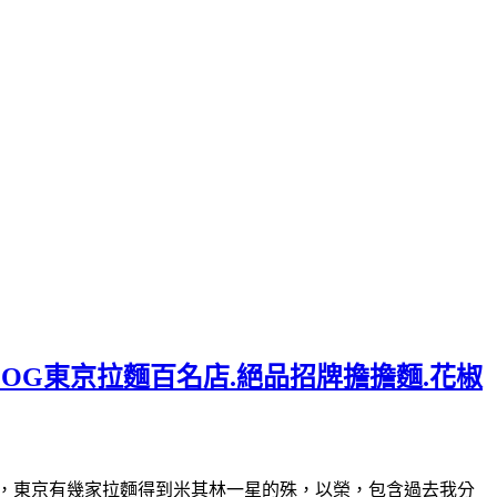
LOG東京拉麵百名店.絕品招牌擔擔麵.花椒
30(星期日休)曾經，東京有幾家拉麵得到米其林一星的殊，以榮，包含過去我分