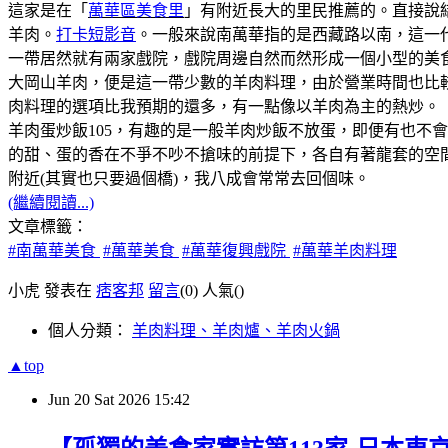
這家是在「
萬華區美食里
」有附近長大的里民推薦的。直接說
羊肉。
打卡短影音
。一般來說南萬華指的是西藏路以南，這一代是
一帶居然就有兩家戲院，戲院周邊自然而然形成一個小型的美
大岡山羊肉，便是這一帶少數的羊肉料理，由於營業時間也比
肉料理的選項比我預期的還多，有一點像以羊肉為主的熱炒。
羊肉蛋炒飯105，有趣的是一般羊肉炒飯不放蛋，即便有也不
的甜、蛋的香在不爭不吵不搶味的前提下，各自有著龍套的空
附近(其實也只要過個橋)，我八成會常常去回個味。
(繼續閱讀...)
文章標籤：
#南萬華美食
#萬華美食
#萬華復興戲院
#萬華羊肉料理
小虎 發表在
痞客邦
留言
(0)
人氣(
)
個人分類：
羊肉料理、羊肉爐、羊肉火鍋
▲top
Jun
20
Sat
2026
15:42