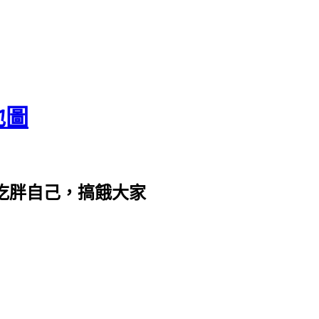
地圖
com。吃胖自己，搞餓大家