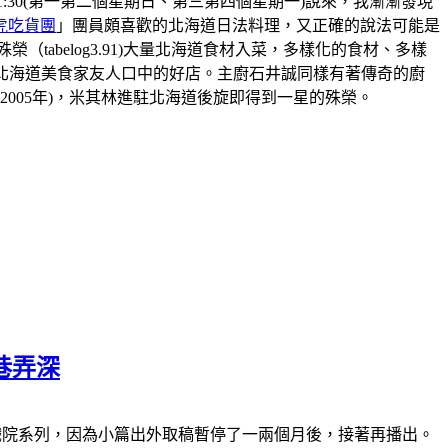
8:30-21:30(第一第二個星期日、第三第四個星期一)說來，我漸漸發現
虎吃貨團
」團員頗喜歡的北海道日法料理，又正確的說法可能是
abelog3.91)大量北海道食材入菜，多樣化的食材、多樣
北海道美食家友人口中的好店。主廚石井誠同樣有著傳奇的廚
2005年)，米其林進駐北海道後旋即得到一星的殊榮。
巷弄深
休)南萬華復興戲院系列，因為小篇出外取稿暫停了一兩個月後，接著再播出。