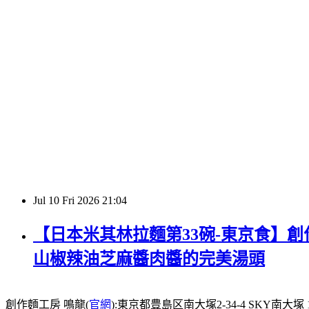
Jul
10
Fri
2026
21:04
【日本米其林拉麵第33碗-東京食】創作
山椒辣油芝麻醬肉醬的完美湯頭
創作麵工房 鳴龍(
官網
):東京都豊島区南大塚2-34-4 SKY南大塚