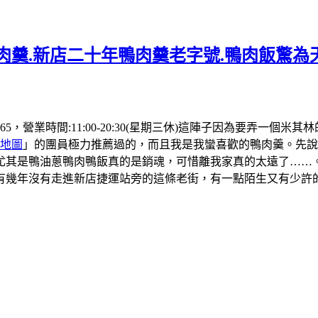
肉羹.新店二十年鴨肉羹老字號.鴨肉飯驚為天
 4565，營業時間:11:00-20:30(星期三休)這陣子因為要
地圖
」的團員極力推薦過的，而且我是我蠻喜歡的鴨肉羹。先說
尤其是鴨油蔥鴨肉鴨飯真的是銷魂，可惜離我家真的太遠了……
有幾年沒有走進新店捷運站旁的這條老街，有一點陌生又有少許