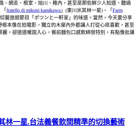
路、網走、根室、旭川、稚內，甚至是那些鮮少人知道、聽過
、「
fratello di mikuni kamikawa
」(東川米其林一星)、「
Farm
本綜藝旅遊節目「ポツンと一軒家」的味道。當然，今天要分享
視野根本像在拍電影，獨立的木屋內外都讓人打從心底喜歡，甚至
華麗，卻道道暖甜入心，餐前麵包口感軟綿很特別，有點像批薩
.連續六年米其林一星.台法義餐飲間精準的切換藝術