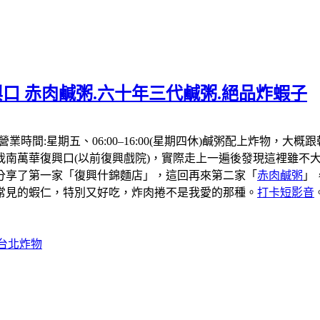
口 赤肉鹹粥.六十年三代鹹粥.絕品炸蝦子
，營業時間:星期五、06:00–16:00(星期四休)鹹粥配上炸
我南萬華復興口(以前復興戲院)，實際走上一遍後發現這裡雖不大
分享了第一家「復興什錦麵店」，這回再來第二家「
赤肉鹹粥
」
常見的蝦仁，特別又好吃，炸肉捲不是我愛的那種。
打卡短影音
#台北炸物