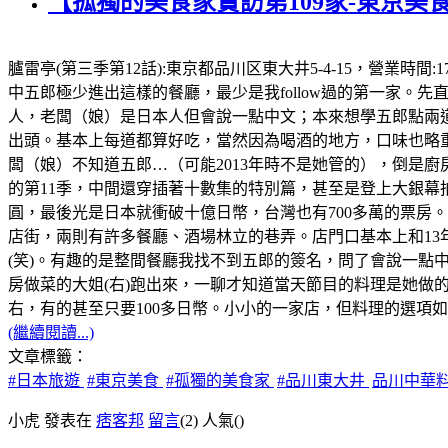
【孤獨的美食家實訪第109家-東京美
臚雷亭(第三季第12話):東京都品川区東大井5-4-15，營業時
中五郎極少進出這樣的餐廳，最少是我follow過的第一家
人，老闆（娘）是日本人但會說一點中文；本來想學五郎點兩道
出頭。基本上每道都算好吃，當然因為喝酒的地方，口味也略重
闆（娘）不知道五郎…（可能2013年時不是她管的），倒是廚
的第11季，中間還穿插著十數集的特別篇，甚至是登上大銀幕拍
圓，最後光是日本就衝破十億日幣，台灣也有700多萬的票房。順
店街，兩則有許多餐廳、酒場林立的巷弄。店門口基本上和13
(笑)。有趣的是整間餐廳我找不到五郎的簽名，問了會說一點
房做菜的大姐(右)跑出來，一聊才知道當天節目的料理是她做的
右，有的甚至只要100多日幣。小小的一家店，但料理的選項如五
(繼續閱讀...)
文章標籤：
#日本旅遊
#東京美食
#孤獨的美食家
#品川東大井
品川中華
小虎 發表在
痞客邦
留言
(2)
人氣(
)