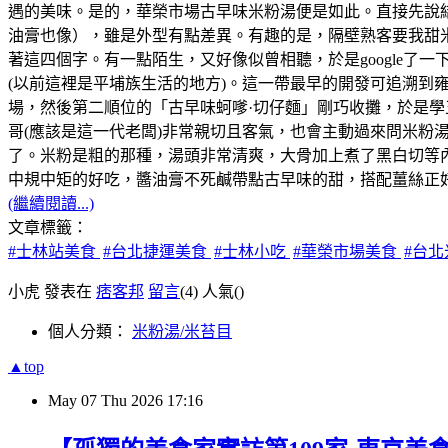
遇的美味。是的，華榮市場古早味米粉湯便是如此。直接先說
油膏也像），雖是外型有點差異。有趣的是，隔壁熟客要我甜
著這四個字。有一點陌生，又好像似曾相聽，於是google了
(以前這裡是平埔族生活的地方)。這一帶最早的開發可追溯到雍正
場，然後第二順位的「古早味蚵嗲·切仔麵」剛巧收攤，於是
哥(應該是這一代老闆)非常親切且客氣，也會主動過來問米
了。米粉是粗的那種，湯頭非常清爽，大骨加上煮了黑白切等
中規中矩的好吃，醬油膏不死鹹帶點古早味的甜，搭配薑絲正
(繼續閱讀...)
文章標籤：
#士林站美食
#台北捷運美食
#士林小吃
#華榮市場美食
#台
小虎 發表在
痞客邦
留言
(4)
人氣(
)
個人分類：
米粉湯/米苔目
▲top
May
07
Thu
2026
17:16