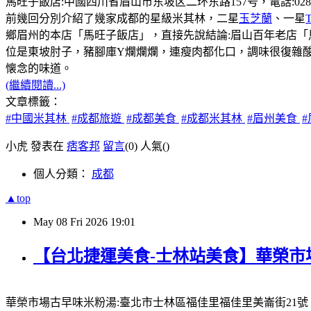
馬旺子飯店:中國四川省眉山市东坡区二环东路157号，電話:028-381131
前幾回分別介紹了幾家成都的星級米其林，二星
玉芝蘭
、一星
鄉眉州的本店「馬旺子飯店」，直接先說結論:眉山百年老店
位是東坡肘子，豬腳庫Y爛爛爛，連瘦肉都化口，調味很復雜
懐念的味道。
(繼續閱讀...)
文章標籤：
#中國米其林
#成都旅遊
#成都美食
#成都米其林
#眉州美食
小虎 發表在
痞客邦
留言
(0)
人氣(
)
個人分類：
成都
▲top
May
08
Fri
2026
19:01
【台北捷運美食-士林站美食】華榮市
華榮市場古早味米粉湯:臺北市士林區福佳里福佳里美崙街21號，