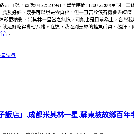
81-1號，電話:04 2252 0991，營業時間:18:00-22:
推薦及好評，幾乎可以說是零負評，但一直苦於沒有機會去嚐嚐
的精彩更精彩，米其林一星當之無愧，可能也是目前為止，台灣我
，就是好吃得亂七八糟。在這，我吃到最棒的鮭魚前菜、鵝肝、
影音
。
一星法餐
子飯店」.成都米其林一星.蘇東坡故鄉百年