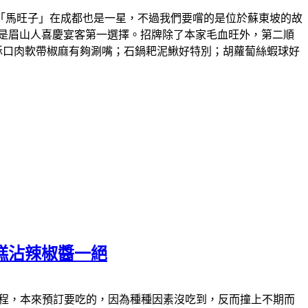
「馬旺子」在成都也是一星，不過我們要嚐的是位於蘇東坡的故
是眉山人喜慶宴客第一選擇。招牌除了本家毛血旺外，第二順
酥口肉軟帶椒麻有夠涮嘴；石鍋耙泥鰍好特別；胡蘿蔔絲蝦球好
糕沾辣椒醬一絕
食的過程，本來預訂要吃的，因為種種因素沒吃到，反而撞上不期而