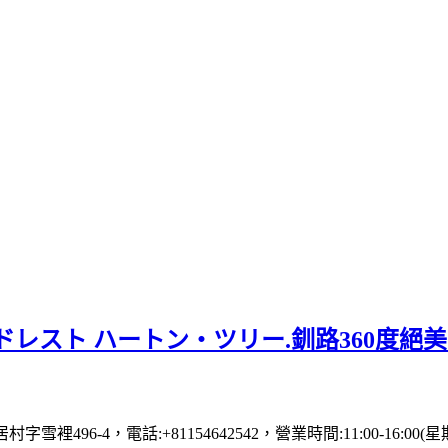
レスト ハートン・ツリー.釧路360度絕
村字雪裡496-4，電話:+81154642542，營業時間:11:00