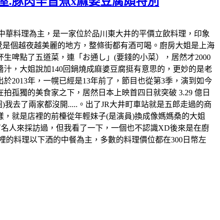
屋.豚肉辛旨煮x麻婆豆腐頗特別
上店裡也以中華料理為主，是一家位於品川東大井的平價立飲料理，印象
感覺是個越夜越美麗的地方，整條街都有酒可喝。廚房大姐是上海
啤點了五道菜，連「お通し」(要錢的小菜），居然才2000
汁，大姐說加140回鍋燒成麻婆豆腐挺有意思的，更妙的是老
於2013年，一幌已經是13年前了，節目也從第3季，演到如今
孤獨的美食家之下，居然日本上映首四日就突破 3.29 億日
去了兩家都沒開.....。出了JR大井町車站就是五郎走過的商
，就是店裡的前檯從年輕妹子(是演員)換成像媽媽桑的大姐
有名人來採訪過，但我看了一下，一個也不認識XD後來是在廚
裡的料理以下酒的中餐為主，多數的料理價位都在300日幣左