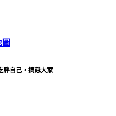
地圖
com。吃胖自己，搞餓大家