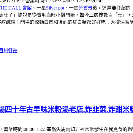
39，營業時間:11:30〜14:00、17:30〜20:30
THE HALL 會館
、一星
Silver pot
、一星
芳香景
後，這篇要介紹的
「馬旺子」據說是從賣毛血旺小攤開始，如今三層樓數百「桌」，
酸甜鹹辣；開場的涼麵白肉和後面的紅白麵都好好吃；大排油香
#眉州餐館
場四十年古早味米粉湯老店.炸韭菜.炸甜米
營業時間:08:00-15:55塞翁失馬焉知非福常常發生在我覓