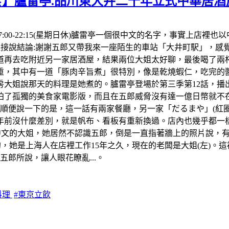
食】臚雷亭.品川東大井二十年立式中華居酒
間:17:00-22:15(星期日休)臚雷亭一個很中文的名字，事實
。先直接說結論:謝謝五郎又帶我來一座陌生的車站「大井町駅」，
再去吃附近另一家居酒屋，結果兩位大姐太好聊，最後喝了兩杯生
，其中有一道「豚肉辛旨煮」很特別，像是乾燒蝦仁，吃完的醬
房大姐說那天的料理是她煮的。臚雷亭登場於第三季第12話，播出
了孤獨的美食家電影版，而且在五郎威脅沒有達一億日幣就不在拍
便說一下的是，這一話有兩家餐廳，另一家「だるまや」(紅圈)我
年前沒什麼差別，就是帆布、看板有重新換過。店內也幾乎都一樣
中文的大姐，她居然不認識五郎，倒是一直指著牆上的照片說，
，她是上海人在店裡工作15年之久，現在的老闆是大姐(左)。這
郎所說，讓人眼花瞭亂...。
料理
#東京立飲