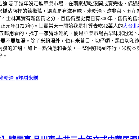
結論:忘了幾年沒走進華榮市場，在兩家想吃沒開或賣完後，偶遇
米糕沾店裡的辣椒醬，還真是有滋有味。米粉湯、炸韭菜、五花
一下。士林其實有新舊街之分，且舊街歷史竟已有300年，舊街
元年(1723年)。其實當天一開始我是打算去吃42萬人的
大台北
學五郎用看的，找了一家胃想吃的，便是華榮市場古早味米粉湯
粉湯要不要加湯。除了米粉湯外，也有米苔目、切仔麵，黑白切和
內臟的鮮甜，加上一點油蔥和香菜，一整個好喝到不行，米粉本
好。
北米粉湯
#炸甜米糕