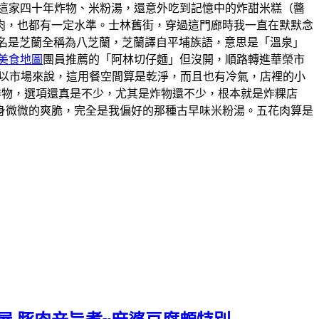
這家四十年炸物、米粉湯，還意外吃到記憶中的炸甜米糕（醬
肉，也都有一定水準。士林舊街，穿過這門廊時我一直在默默念
的舊名是芝蘭全稱為八芝蘭，芝蘭譯自平埔族語，意思是「溫泉」
美食地圖
團員推薦的「阿林切仔麵」但沒開，順路轉進華榮市
。以市場來說，這用餐空間算是乾淨，而且也有冷氣，店裡的小
炸物，選項還真是不少，尤其是炸物還不少，根本就是炸粿店
身微微的爽脆，完全是我偏好的那種古早味米粉湯。五花肉算是