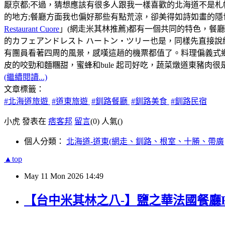
厭京都;不過，猜想應該有很多人跟我一樣喜歡的北海道不是
的地方;餐廳方面我也偏好那些有點荒涼，卻美得如詩如畫的隱
Restaurant Cuore
」(網走米其林推薦)都有一個共同的特色，餐
的カフェアンドレスト ハートン・ツリー也是，同樣先直接說
有團員看著四周的風景，感嘆這趟的機票都值了。料理偏義式
皮的咬勁和麵糰甜，蜜蜂和bule 起司好吃，蔬菜燉道東豬肉
(繼續閱讀...)
文章標籤：
#北海道旅遊
#道東旅遊
#釧路餐廳
#釧路美食
#釧路民宿
小虎 發表在
痞客邦
留言
(0)
人氣(
)
個人分類：
北海道-道東(網走、釧路、根室、十勝、帶廣
▲top
May
11
Mon
2026
14:49
【台中米其林之八-】鹽之華法國餐廳Fleur