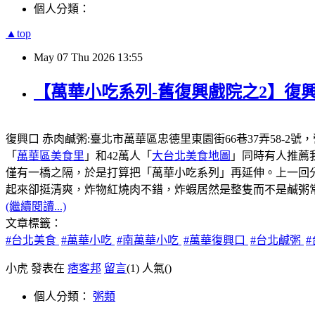
個人分類：
▲top
May
07
Thu
2026
13:55
【萬華小吃系列-舊復興戲院之2】復興
復興口 赤肉鹹粥:臺北市萬華區忠德里東園街66巷37弄58-2號
「
萬華區美食里
」和42萬人「
大台北美食地圖
」同時有人推薦
僅有一橋之隔，於是打算把「萬華小吃系列」再延伸。上一回
起來卻挺清爽，炸物紅燒肉不錯，炸蝦居然是整隻而不是鹹粥
(繼續閱讀...)
文章標籤：
#台北美食
#萬華小吃
#南萬華小吃
#萬華復興口
#台北鹹粥
小虎 發表在
痞客邦
留言
(1)
人氣(
)
個人分類：
粥類