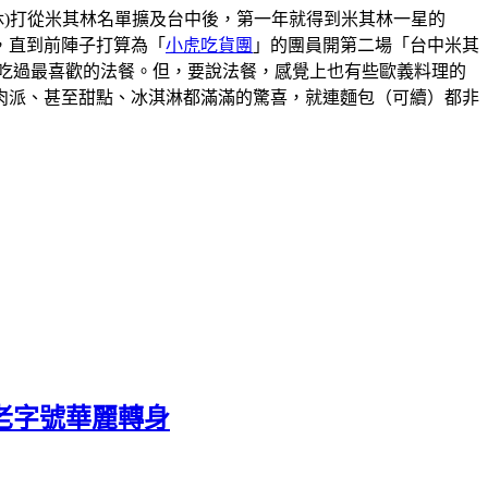
00(星期一二休)打從米其林名單擴及台中後，第一年就得到米其林一星的
，直到前陣子打算為「
小虎吃貨團
」的團員開第二場「台中米其
吃過最喜歡的法餐。但，要說法餐，感覺上也有些歐義料理的
肉派、甚至甜點、冰淇淋都滿滿的驚喜，就連麵包（可續）都非
老字號華麗轉身