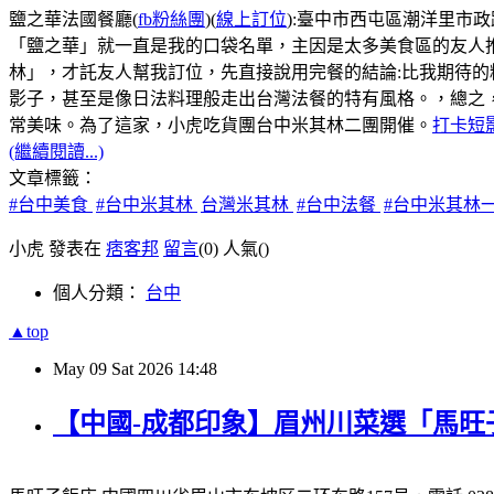
鹽之華法國餐廳(
fb粉絲團
)(
線上訂位
):臺中市西屯區潮洋里市政路5
「鹽之華」就一直是我的口袋名單，主因是太多美食區的友人
林」，才託友人幫我訂位，先直接說用完餐的結論:比我期待
影子，甚至是像日法料理般走出台灣法餐的特有風格。，總之
常美味。為了這家，小虎吃貨團台中米其林二團開催。
打卡短
(繼續閱讀...)
文章標籤：
#台中美食
#台中米其林
台灣米其林
#台中法餐
#台中米其林
小虎 發表在
痞客邦
留言
(0)
人氣(
)
個人分類：
台中
▲top
May
09
Sat
2026
14:48
【中國-成都印象】眉州川菜選「馬旺