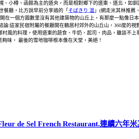
札幌、小樽、函館為主的道央，而是相對鄉下的道東、道北，如釧
世餐廳，比方說早前分享過的「
そばきり 温
」(網走米其林推薦
廳開在一個方圓數里沒有其他建築物的山丘上，有那麼一點像日
結論:這家民宿附屬的餐廳開在鶴居村郊外的山丘山，360度的
鄉村風的料理，使用道東的蔬食、牛奶、起司、肉品，雖談不上
很是夠味， 最後的雪地咖啡根本像在天堂，美絕！
 de Sel French Restaurant