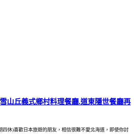
美雪山丘義式鄉村料理餐廳.道東隱世餐廳再
-16:00(星期四休)喜歡日本旅遊的朋友，相信很難不愛北海道，即使你討