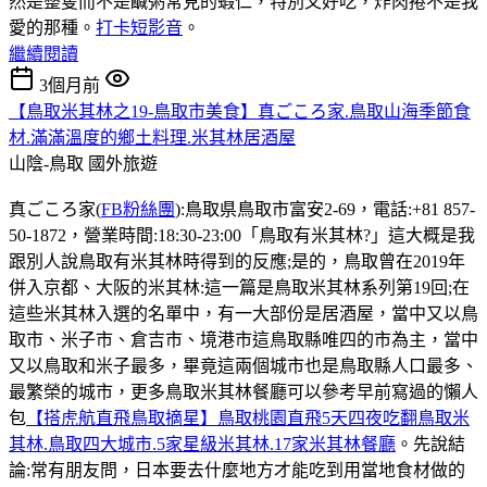
然是整隻而不是鹹粥常見的蝦仁，特別又好吃，炸肉捲不是我
愛的那種。
打卡短影音
。
繼續閱讀
3個月前
【鳥取米其林之19-鳥取市美食】真ごころ家.鳥取山海季節食
材.滿滿溫度的鄉土料理.米其林居酒屋
山陰-鳥取
國外旅遊
真ごころ家(
FB粉絲團
):鳥取県鳥取市富安2-69，電話:+81 857-
50-1872，營業時間:18:30-23:00「鳥取有米其林?」這大概是我
跟別人說鳥取有米其林時得到的反應;是的，鳥取曾在2019年
併入京都、大阪的米其林:這一篇是鳥取米其林系列第19回;在
這些米其林入選的名單中，有一大部份是居酒屋，當中又以鳥
取市、米子市、倉吉市、境港市這鳥取縣唯四的市為主，當中
又以鳥取和米子最多，畢竟這兩個城市也是鳥取縣人口最多、
最繁榮的城市，更多鳥取米其林餐廳可以參考早前寫過的懶人
包
【搭虎航直飛鳥取摘星】鳥取桃園直飛5天四夜吃翻鳥取米
其林.鳥取四大城市.5家星級米其林.17家米其林餐廳
。先說結
論:常有朋友問，日本要去什麼地方才能吃到用當地食材做的