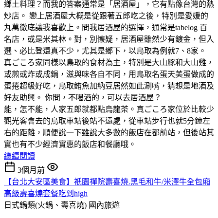
鄉土料理？而我的答案通常是「居酒屋」，它有點像台灣的熱
炒店。 戀上居酒屋大概是從跟著五郎吃之後，特別是愛媛的
丸萬徹底讓我喜歡上。問我居酒屋的選擇，通常是tabelog 百
名店，或是米其林。對，別懐疑，居酒屋雖然少有鍍金，但入
選、必比登還真不少，尤其是鄉下，以鳥取為例就7、8家。
真ごころ家同樣以鳥取的食材為主，特別是大山豚和大山雞，
或煎或炸或成鍋，滋與味各自不同，用鳥取名蛋天美蛋做成的
蛋捲超級好吃，鳥取鲔魚加納豆居然如此涮嘴，猜想是地酒及
好友助興。 你問，不喝酒的，可以去居酒屋？
能，怎不能，人家五郎就都點烏龍茶。真ごころ家位於比較少
觀光客會去的鳥取車站後站不遠處，從車站步行也就5分鐘左
右的距離，順便說一下雖說大多數的飯店在都前站，但後站其
實也有不少經濟實惠的飯店和餐廳哦。
繼續閱讀
3個月前
【台北大安區美食】祇園禪院壽喜燒.黑毛和牛/米澤牛全包廂
高級壽喜燒套餐吃到high
日式鍋類(火鍋、壽喜燒)
國內旅遊