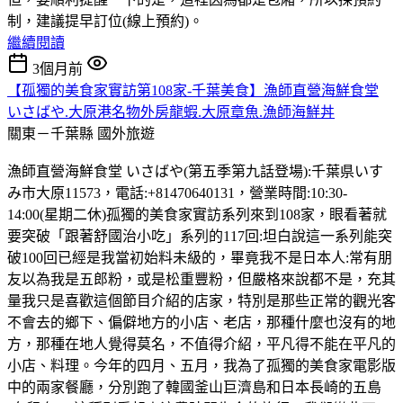
制，建議提早訂位(線上預約)。
繼續閱讀
3個月前
【孤獨的美食家實訪第108家-千葉美食】漁師直營海鮮食堂
いさばや.大原港名物外房龍蝦.大原章魚.漁師海鮮丼
關東－千葉縣
國外旅遊
漁師直營海鮮食堂 いさばや(第五季第九話登場):千葉県いす
み市大原11573，電話:+81470640131，營業時間:10:30-
14:00(星期二休)孤獨的美食家實訪系列來到108家，眼看著就
要突破「跟著舒國治小吃」系列的117回:坦白說這一系列能突
破100回已經是我當初始料未級的，畢竟我不是日本人:常有朋
友以為我是五郎粉，或是松重豐粉，但嚴格來說都不是，充其
量我只是喜歡這個節目介紹的店家，特別是那些正常的觀光客
不會去的鄉下、偏僻地方的小店、老店，那種什麼也沒有的地
方，那種在地人覺得莫名，不值得介紹，平凡得不能在平凡的
小店、料理。今年的四月、五月，我為了孤獨的美食家電影版
中的兩家餐廳，分別跑了韓國釜山巨濟島和日本長崎的五島