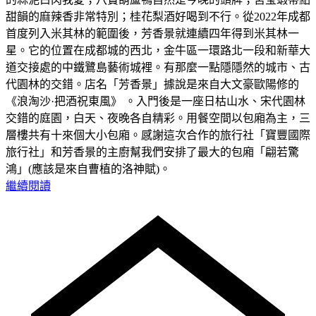
甜韻的麻辣香非常特別；桂花梨酒好喝到不行。從2022年成都
首度列入米其林的範圍後，芳香景就連續四年得到米其林一
星。它的位置在成都城的西北，金牛區一環路北一段和新華大
道交接處的中鐵鷺島藝術城裡。有那麼一點隱隱然的城市、古
代園林的交錯。店名「芳香景」據說是來自大文豪歐陽修的
《浪淘沙·把酒祝東風》 。入門後是一座日枯山水、宋代園林
交錯的庭園，白天、夜晚各自精彩。用餐空間以包廂為主，三
層樓共有十來個大小包廂。感謝這次合作的旅行社「寶豐國際
旅行社」和芳香景的主廚幫我們安排了最大的包廂「翩若驚
鴻」(應該是來自曹植的洛神賦)。
繼續閱讀