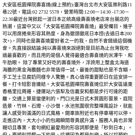
大安區祇園禪院壽喜燒(線上預約):臺灣台北市大安區樂利路11
巷22號，電話:02 2732 5578，營業時間:12:00－14:30 -17:30－
22:30最近台灣掀起一波日本正統高級壽喜燒老店來台展店的
熱潮，這當中又以「大安區祇園禪院壽喜燒」最受囑目，幾乎
可以用席捲來形容其熱度，身為徹頭徹底日本控(去過日本200
次+)，同時也是壽喜燒愛好者之一的我，自然不會錯過這個機
會。先直接說結論:純以壽喜燒來說絕對是目前為止台灣我吃
過最喜歡的，而且用的是個人覺得最適合壽喜燒的米澤牛．和
牛肋眼。 除了專業又好吃的壽喜燒外，浮誇用上整盒北海道
海膽的黑金海膽麵也非常值得一試，最後的甜點也是不含糊，
手工芝士豆腐奶同樣令人驚艷。真心值得重要節日在這安排一
餐。打卡短影音連結。大安區祇園禪院壽喜燒位於大安區遠東
香格里拉周邊，捷運站六張犁及信義安和都是步行可達的距
離，交通上算是蠻便利的。門口光是日式木質圓形窗景、庭院
造景，竹林、石燈、小沙僧，水池氛圍很完整禪風設計，就能
讓人感受到滿滿的日式風格。開車族附近也有停車場可以停。
走進店內，大大小小的包廂瞬間尊貴感升滿，服務人員也非常
親切且專業，套句網紅最愛用的形容詞那便是「秒到日本」。
但，要順利提醒一下的是，這裡因為都是包廂，所以採預約