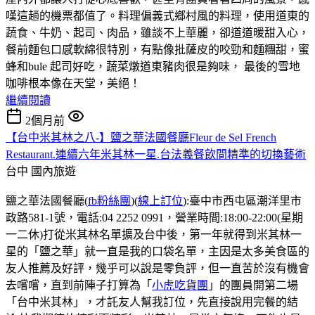
嘆這趟的機票都值了。料理偏義式鄉村風的料理，使用道東的
蔬食、牛奶、起司、肉品，雖談不上華麗，卻道道暖甜入心，
餐前麵包口感軟綿很特別，有點像批薩皮的咬勁和麵糰甜，蜜
蜂和bule 起司好吃，蔬菜燉道東豬肉很是夠味， 最後的雪地
咖啡根本像在天堂，美絕！
繼續閱讀
2個月前
【台中米其林之八-】鹽之華法國餐廳Fleur de Sel French
Restaurant.連續六年米其林一星.台法義餐飲間精準的切換藝術
台中
國內旅遊
鹽之華法國餐廳(
fb粉絲團
)(
線上訂位
):臺中市西屯區潮洋里市
政路581-1號，電話:04 2252 0991，營業時間:18:00-22:00(星期
一二休)打從米其林名單擴及台中後，第一年就得到米其林一
星的「鹽之華」就一直是我的口袋名單，主因是太多美食區的
友人推薦及好評，幾乎可以說是零負評，但一直苦於沒有機會
去嚐嚐，直到前陣子打算為「
小虎吃貨團
」的團員開第二場
「台中米其林」，才託友人幫我訂位，先直接說用完餐的結