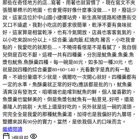
那些在奇怪地方的店...寫著、用著也就習慣了，現在寫文不夾
張簡單標示的地圖，也會覺得好像什麼事沒做....。好，廢話少
說，這家店位於中山國小捷運站旁，新生高架道路和德惠街交
叉口不遠處。我對小吃店的要求很簡單，乾淨不要有臭味就
好，這家算是相當乾淨，也有冷氣開放，店員也客客氣氣的，
以小吃來說80分以上。綜合羹.滷肉飯.紅燒肉.豬舌，小吃我會
點的，我愛吃的就那些....。不曉得看倌是不是看膩了，我自個
兒倒是百吃不厭。這裡一共有四種羹，分別是魷魚羹.魚羹.魚
漿包魷魚.魚酥羹四種，每一碗是80元，如多加一種20元，也
就是說四種的綜合羹要80+60=140，光看數字是真的有一點
貴，不過份量還不少就是，偶爾吃一次開心就好。四種羹都有
一定的水準，魚酥羹就正常的好吃(應該都是批的?)，魷魚羹
清爽沒有發泡文，咀嚼端也能嚐到魷魚的鮮，個人蠻喜歡的，
魚漿羹也蠻鮮美的，倒是魚漿包魷魚有一點意見..好吧，還是
基隆人的挑剔，大抵上還是好吃的。另外就是這一碗的湯頭，
完完全全是我愛的那種魷魚羹湯，加得也是我偏好的九層塔，
整體來說有90分的實力。當然，是依我個人的口味而言。
繼續閱讀
3個月前