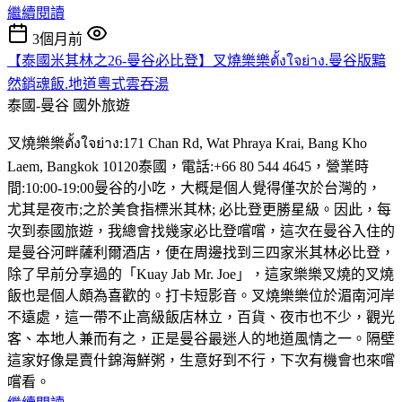
繼續閱讀
3個月前
【泰國米其林之26-曼谷必比登】叉燒樂樂ตั้งใจย่าง.曼谷版黯
然銷魂飯.地道粵式雲吞湯
泰國-曼谷
國外旅遊
叉燒樂樂ตั้งใจย่าง:171 Chan Rd, Wat Phraya Krai, Bang Kho
Laem, Bangkok 10120泰國，電話:+66 80 544 4645，營業時
間:10:00-19:00曼谷的小吃，大概是個人覺得僅次於台灣的，
尤其是夜市;之於美食指標米其林; 必比登更勝星級。因此，每
次到泰國旅遊，我總會找幾家必比登嚐嚐，這次在曼谷入住的
是曼谷河畔薩利爾酒店，便在周邊找到三四家米其林必比登，
除了早前分享過的「Kuay Jab Mr. Joe」，這家樂樂叉燒的叉燒
飯也是個人頗為喜歡的。打卡短影音。叉燒樂樂位於湄南河岸
不遠處，這一帶不止高級飯店林立，百貨、夜市也不少，觀光
客、本地人兼而有之，正是曼谷最迷人的地道風情之一。隔壁
這家好像是賣什錦海鮮粥，生意好到不行，下次有機會也來嚐
嚐看。