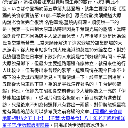
(奈留島)，這種別看起來浪費時間生命的旅行，我卻樂此不
疲。いさばや登場於第五季第九話登場，該集主要是介紹【孤
獨的美食家實訪第101家-千葉美食】源氏食堂.夷隅鐵道大原
肉舖老食堂完全復活.名物鹽燒.薑燒肉料理。順便說一下的
是，我第一次來到大原車站時是因為千葉觀光局的邀請，當時
源氏食堂正巧因為店主人故逝而休業，八年後我再返是因為源
氏食堂重新營業.....當天順便解決了這家登場於該集開場的大
原漁港。從大原車站步行到大原漁港約莫是20分鐘左右，對於
我這個喜歡在日本鄉下散步的人來說是恰到好處的時間。千葉
大原說是鄉下，但最少主要道路兩邊商家林立，就是來往的行
人比較少，但看得出來曾經的繁華，這種風情在現今日本不少
鄉下的主要城市現是常見。再順便說一下，該集第二個場景，
五郎從大原車站下車，為的是尋找這裡著名的「千葉伊勢龍
蝦」料理，但卻先在昭和食堂前看到令人雙眼為之一亮的「伊
勢龍蝦蛋糕捲」，從照片和簽名板顯示，節目應該有進去採
訪，只是後來不知為何選擇只有露出一兩慕。對伊勢龍蝦蛋糕
捲有興趣的朋友可以參考我之前寫過的文章:
【孤獨的美食家
地圖+實訪之五十七】【千葉-大原美食】八十年老店昭和堂洋
菓子店.伊勢龍蝦蛋糕捲
，同場加映伊勢龍蝦冰淇淋。