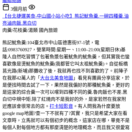
繼續閱讀
3個月前
【台北捷運美食-中山國小站小吃】熊記魷魚羹.一碗四種羹.油
亮滷肉飯.黑白切
肉羹/花枝羹/湯類
國內旅遊
熊記魷魚羹:104臺北市中山區德惠街97-1號，電
話:0983760927，營業時間:星期一、11:00–21:00(星期日休)基
隆人自然吃習慣了包著魚漿包著魷魚的魷魚羹，但其實我也蠻
喜歡像是燙魷魚的魷魚羹(我都管它叫太祖魷魚羹)。自從板橋
莒光路(新埔)那攤收了後，我就再也找不到喜歡的了。前陣子
在我那42萬人的「
大台北美食地圖
」看見有團員分享這家，於
是便找時間去試了一下，果然是我偏好的那種魷魚羹，更好的
是這家的綜合羹一次可以嚐到四種不同的羹.魯肉飯也不差.黑
白切中規中矩.除了紅燒肉不是我好的外，是家若然在我家附
近應該會很常去的店。
打卡短影音
。有人問我為什麼要放
google map地圖?查一下不就有了?其實，我只是希望大家在看
文章時，立馬就可以有個初步的概念，這家店在哪，畢竟不是
每個人對每個地方都有那麼清楚的地理概念，而且我又很愛寫