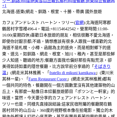
リー.釧路360度絕美雪山丘義式鄉村料理餐廳.道東隱世餐廳再
+1
北海道-道東(網走、釧路、根室、十勝、帶廣
國外旅遊
カフェアンドレスト ハートン・ツリー(
官網
):北海道阿寒郡
鶴居村字雪裡496-4，電話:+81154642542，營業時間:11:00-
16:00(星期四休)喜歡日本旅遊的朋友，相信很難不愛北海道，
即使你討厭京都;不過，猜想應該有很多人跟我一樣喜歡的北
海道不是札幌、小樽、函館為主的道央，而是相對鄉下的道
東、道北，如釧路、網走、根室、旭川、稚內，甚至是那些鮮
少人知道、聽過的地方;餐廳方面我也偏好那些有點荒涼，卻
美得如詩如畫的隱世餐廳，比方說早前分享過的「
そばきり
温
」(網走米其林推薦、「
fratello di mikuni kamikawa
」(東川米
其林一星)、「
Farm Restaurant Cuore
」(網走米其林推薦)都有
一個共同的特色，餐廳開在一個方圓數里沒有其他建築物的山
丘上，有那麼一點像日本綜藝旅遊節目「ポツンと一軒家」的
味道。當然，今天要分享的カフェアンドレスト ハートン・
ツリー也是，同樣先直接說結論:這家民宿附屬的餐廳開在鶴
居村郊外的山丘山，360度的視野根本像在拍電影，獨立的木
屋內外都讓人打從心底喜歡，甚至有團員看著四周的風景，感