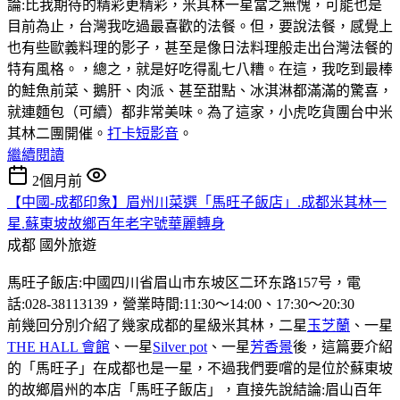
論:比我期待的精彩更精彩，米其林一星當之無愧，可能也是
目前為止，台灣我吃過最喜歡的法餐。但，要說法餐，感覺上
也有些歐義料理的影子，甚至是像日法料理般走出台灣法餐的
特有風格。，總之，就是好吃得亂七八糟。在這，我吃到最棒
的鮭魚前菜、鵝肝、肉派、甚至甜點、冰淇淋都滿滿的驚喜，
就連麵包（可續）都非常美味。為了這家，小虎吃貨團台中米
其林二團開催。
打卡短影音
。
繼續閱讀
2個月前
【中國-成都印象】眉州川菜選「馬旺子飯店」.成都米其林一
星.蘇東坡故鄉百年老字號華麗轉身
成都
國外旅遊
馬旺子飯店:中國四川省眉山市东坡区二环东路157号，電
話:028-38113139，營業時間:11:30〜14:00、17:30〜20:30
前幾回分別介紹了幾家成都的星級米其林，二星
玉芝蘭
、一星
THE HALL 會館
、一星
Silver pot
、一星
芳香景
後，這篇要介紹
的「馬旺子」在成都也是一星，不過我們要嚐的是位於蘇東坡
的故鄉眉州的本店「馬旺子飯店」，直接先說結論:眉山百年