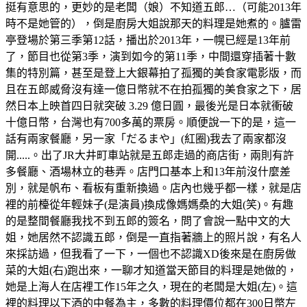
挺有意思的，更妙的是老闆（娘）不知道五郎…（可能2013年
時不是她管的），倒是廚房大姐說那天的料理是她煮的。臚雷
亭登場於第三季第12話，播出於2013年，一幌已經是13年前
了，節目也從第3季，演到如今的第11季，中間還穿插著十數
集的特別篇，甚至是登上大銀幕拍了孤獨的美食家電影版，而
且在五郎威脅沒有達一億日幣就不在拍孤獨的美食家之下，居
然日本上映首四日就突破 3.29 億日圓，最後光是日本就衝破
十億日幣，台灣也有700多萬的票房。順便說一下的是，這一
話有兩家餐廳，另一家「だるまや」(紅圈)我去了兩家都沒
開.....。出了JR大井町車站就是五郎走過的商店街，兩則有許
多餐廳、酒場林立的巷弄。店門口基本上和13年前沒什麼差
別，就是帆布、看板有重新換過。店內也幾乎都一樣，就是店
裡的前檯從年輕妹子(是演員)換成像媽媽桑的大姐(笑)。有趣
的是整間餐廳我找不到五郎的簽名，問了會說一點中文的大
姐，她居然不認識五郎，倒是一直指著牆上的照片說，有名人
來採訪過，但我看了一下，一個也不認識XD後來是在廚房做
菜的大姐(右)跑出來，一聊才知道當天節目的料理是她做的，
她是上海人在店裡工作15年之久，現在的老闆是大姐(左)。這
裡的料理以下酒的中餐為主，多數的料理價位都在300日幣左