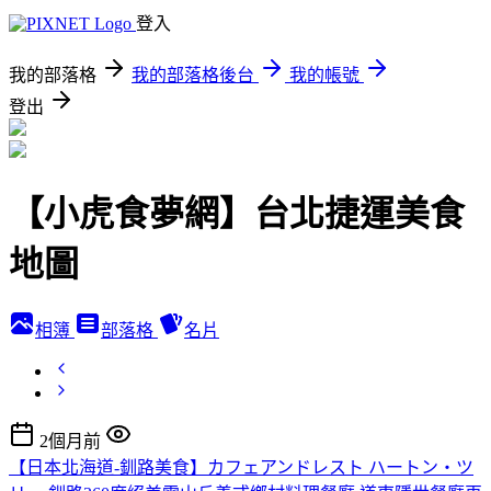
登入
我的部落格
我的部落格後台
我的帳號
登出
【小虎食夢網】台北捷運美食
地圖
相簿
部落格
名片
2個月前
【日本北海道-釧路美食】カフェアンドレスト ハートン・ツ