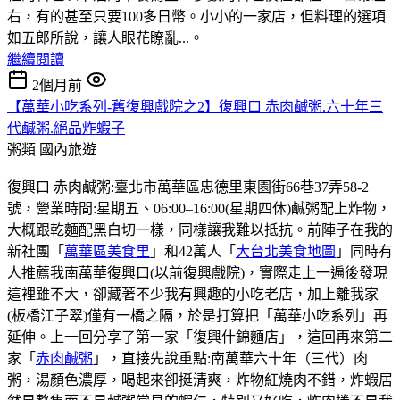
右，有的甚至只要100多日幣。小小的一家店，但料理的選項
如五郎所說，讓人眼花瞭亂...。
繼續閱讀
2個月前
【萬華小吃系列-舊復興戲院之2】復興口 赤肉鹹粥.六十年三
代鹹粥.絕品炸蝦子
粥類
國內旅遊
復興口 赤肉鹹粥:臺北市萬華區忠德里東園街66巷37弄58-2
號，營業時間:星期五、06:00–16:00(星期四休)鹹粥配上炸物，
大概跟乾麵配黑白切一樣，同樣讓我難以抵抗。前陣子在我的
新社團「
萬華區美食里
」和42萬人「
大台北美食地圖
」同時有
人推薦我南萬華復興口(以前復興戲院)，實際走上一遍後發現
這裡雖不大，卻藏著不少我有興趣的小吃老店，加上離我家
(板橋江子翠)僅有一橋之隔，於是打算把「萬華小吃系列」再
延伸。上一回分享了第一家「復興什錦麵店」，這回再來第二
家「
赤肉鹹粥
」，直接先說重點:南萬華六十年（三代）肉
粥，湯顏色濃厚，喝起來卻挺清爽，炸物紅燒肉不錯，炸蝦居