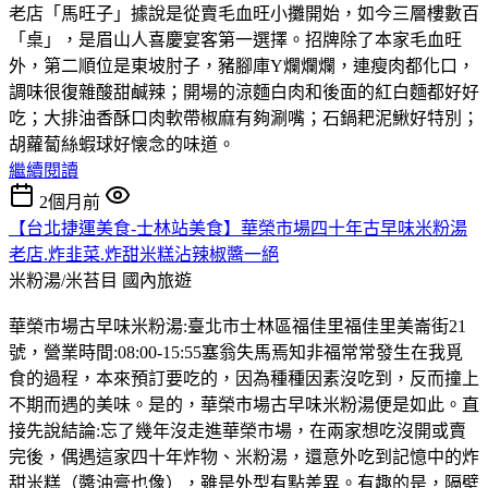
老店「馬旺子」據說是從賣毛血旺小攤開始，如今三層樓數百
「桌」，是眉山人喜慶宴客第一選擇。招牌除了本家毛血旺
外，第二順位是東坡肘子，豬腳庫Y爛爛爛，連瘦肉都化口，
調味很復雜酸甜鹹辣；開場的涼麵白肉和後面的紅白麵都好好
吃；大排油香酥口肉軟帶椒麻有夠涮嘴；石鍋耙泥鰍好特別；
胡蘿蔔絲蝦球好懐念的味道。
繼續閱讀
2個月前
【台北捷運美食-士林站美食】華榮市場四十年古早味米粉湯
老店.炸韭菜.炸甜米糕沾辣椒醬一絕
米粉湯/米苔目
國內旅遊
華榮市場古早味米粉湯:臺北市士林區福佳里福佳里美崙街21
號，營業時間:08:00-15:55塞翁失馬焉知非福常常發生在我覓
食的過程，本來預訂要吃的，因為種種因素沒吃到，反而撞上
不期而遇的美味。是的，華榮市場古早味米粉湯便是如此。直
接先說結論:忘了幾年沒走進華榮市場，在兩家想吃沒開或賣
完後，偶遇這家四十年炸物、米粉湯，還意外吃到記憶中的炸
甜米糕（醬油膏也像），雖是外型有點差異。有趣的是，隔壁