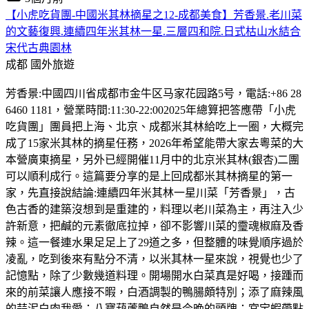
【小虎吃貨團-中國米其林摘星之12-成都美食】芳香景.老川菜
的文藝復興.連續四年米其林一星.三層四和院.日式枯山水結合
宋代古典園林
成都
國外旅遊
芳香景:中國四川省成都市金牛区马家花园路5号，電話:+86 28
6460 1181，營業時間:11:30-22:002025年總算把答應帶「小虎
吃貨團」團員把上海、北京、成都米其林給吃上一圈，大概完
成了15家米其林的摘星任務，2026年希望能帶大家去粵菜的大
本營廣東摘星，另外已經開催11月中的北京米其林(銀杏)二團
可以順利成行。這篇要分享的是上回成都米其林摘星的第一
家，先直接說結論:連續四年米其林一星川菜「芳香景」，古
色古香的建築沒想到是重建的，料理以老川菜為主，再注入少
許新意，把鹹的元素徹底拉掉，卻不影響川菜的𩆜魂椒麻及香
辣。這一餐連水果足足上了29道之多，但整體的味覺順序過於
凌亂，吃到後來有點分不清，以米其林一星來說，視覺也少了
記憶點，除了少數幾道料理。開場開水白菜真是好喝，接踵而
來的前菜讓人應接不暇，白酒調製的鴨腸頗特別；添了麻辣風
的蒜泥白肉我愛；八寶葫蘆鴨自然是今晚的頭牌；宮宝蝦帶點