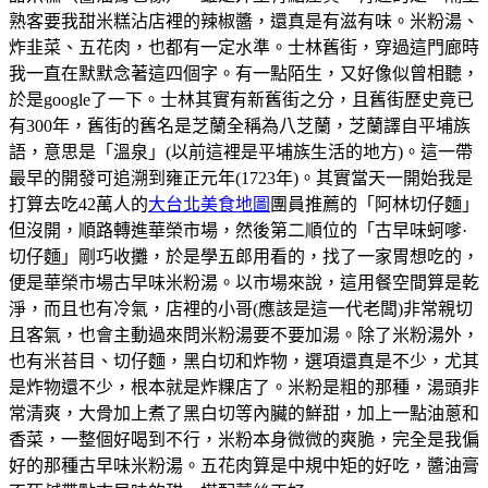
熟客要我甜米糕沾店裡的辣椒醬，還真是有滋有味。米粉湯、
炸韭菜、五花肉，也都有一定水準。士林舊街，穿過這門廊時
我一直在默默念著這四個字。有一點陌生，又好像似曾相聽，
於是google了一下。士林其實有新舊街之分，且舊街歷史竟已
有300年，舊街的舊名是芝蘭全稱為八芝蘭，芝蘭譯自平埔族
語，意思是「溫泉」(以前這裡是平埔族生活的地方)。這一帶
最早的開發可追溯到雍正元年(1723年)。其實當天一開始我是
打算去吃42萬人的
大台北美食地圖
團員推薦的「阿林切仔麵」
但沒開，順路轉進華榮市場，然後第二順位的「古早味蚵嗲·
切仔麵」剛巧收攤，於是學五郎用看的，找了一家胃想吃的，
便是華榮市場古早味米粉湯。以市場來說，這用餐空間算是乾
淨，而且也有冷氣，店裡的小哥(應該是這一代老闆)非常親切
且客氣，也會主動過來問米粉湯要不要加湯。除了米粉湯外，
也有米苔目、切仔麵，黑白切和炸物，選項還真是不少，尤其
是炸物還不少，根本就是炸粿店了。米粉是粗的那種，湯頭非
常清爽，大骨加上煮了黑白切等內臟的鮮甜，加上一點油蔥和
香菜，一整個好喝到不行，米粉本身微微的爽脆，完全是我偏
好的那種古早味米粉湯。五花肉算是中規中矩的好吃，醬油膏