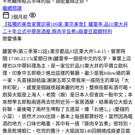
不死鹹帶點古早味的甜，搭配薑絲正好。
繼續閱讀
2個月前
【孤獨的美食家實訪第109家-東京美食】臚雷亭.品川東大井
二十年立式中華居酒屋.豚肉辛旨煮x麻婆豆腐頗特別
戀愛情事
臚雷亭(第三季第12話):東京都品川区東大井5-4-15，營業時
間:17:00-22:15(星期日休)臚雷亭一個很中文的名字，事實上店
裡也以中華料理為主，是一家位於品川東大井的平價立飲料
理，印象中五郎極少進出這樣的餐廳，最少是我follow過的第
一家。先直接說結論:謝謝五郎又帶我來一座陌生的車站「大
井町駅」，感覺是個越夜越美麗的地方，整條街都有酒可喝。
廚房大姐是上海人，老闆（娘）是日本人但會說一點中文；本
來想學五郎點兩道再去吃附近另一家居酒屋，結果兩位大姐太
好聊，最後喝了兩杯生啤點了五道菜，連「お通し」(要錢的
小菜），居然才2000出頭。基本上每道都算好吃，當然因為喝
酒的地方，口味也略重，其中有一道「豚肉辛旨煮」很特別，
像是乾燒蝦仁，吃完的醬汁，大姐說加140回鍋燒成麻婆豆腐