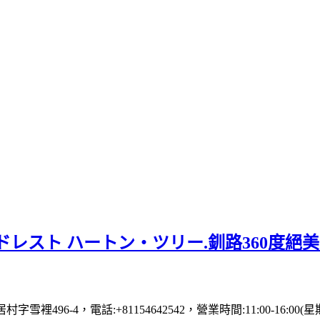
レスト ハートン・ツリー.釧路360度絕
村字雪裡496-4，電話:+81154642542，營業時間:11:00