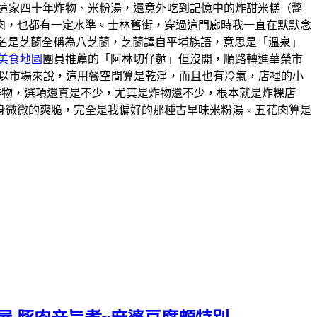
這家四十年炸物、米粉湯，還意外吃到記憶中的炸甜米糕（醬
肉，也都有一定水準。士林舊街，穿過這門廊時我一直在默默念
的舊名是芝蘭全稱為八芝蘭，芝蘭譯自平埔族語，意思是「溫泉」
美食地圖
團員推薦的「阿林切仔麵」但沒開，順路轉進華榮市
。以市場來說，這用餐空間算是乾淨，而且也有冷氣，店裡的小
炸物，選項還真是不少，尤其是炸物還不少，根本就是炸粿店
身微微的爽脆，完全是我偏好的那種古早味米粉湯。五花肉算是