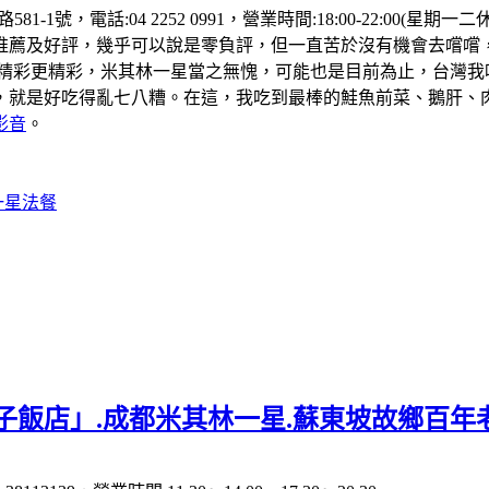
81-1號，電話:04 2252 0991，營業時間:18:00-22:
推薦及好評，幾乎可以說是零負評，但一直苦於沒有機會去嚐嚐
的精彩更精彩，米其林一星當之無愧，可能也是目前為止，台灣我
，就是好吃得亂七八糟。在這，我吃到最棒的鮭魚前菜、鵝肝、
影音
。
一星法餐
子飯店」.成都米其林一星.蘇東坡故鄉百年