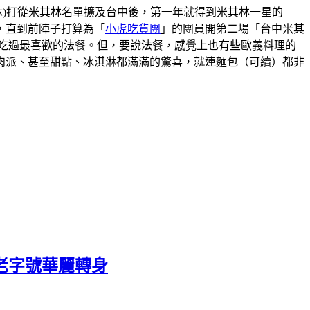
00(星期一二休)打從米其林名單擴及台中後，第一年就得到米其林一星的
，直到前陣子打算為「
小虎吃貨團
」的團員開第二場「台中米其
吃過最喜歡的法餐。但，要說法餐，感覺上也有些歐義料理的
肉派、甚至甜點、冰淇淋都滿滿的驚喜，就連麵包（可續）都非
老字號華麗轉身