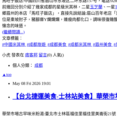
馬旺子飯店:中國四川省眉山市东坡区二环东路157号，電話:028-381131
前幾回分別介紹了幾家成都的星級米其林，二星
玉芝蘭
、一星
鄉眉州的本店「馬旺子飯店」，直接先說結論:眉山百年老店
位是東坡肘子，豬腳庫Y爛爛爛，連瘦肉都化口，調味很復雜
懐念的味道。
(繼續閱讀...)
文章標籤：
#中國米其林
#成都旅遊
#成都美食
#成都米其林
#眉州美食
小虎 發表在
痞客邦
留言
(0)
人氣(
)
個人分類：
成都
▲top
May
08
Fri
2026
19:01
【台北捷運美食-士林站美食】華榮市
華榮市場古早味米粉湯:臺北市士林區福佳里福佳里美崙街21號，