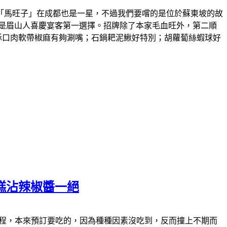
「馬旺子」在成都也是一星，不過我們要嚐的是位於蘇東坡的故
是眉山人喜慶宴客第一選擇。招牌除了本家毛血旺外，第二順
酥口肉軟帶椒麻有夠涮嘴；石鍋耙泥鰍好特別；胡蘿蔔絲蝦球好
糕沾辣椒醬一絕
食的過程，本來預訂要吃的，因為種種因素沒吃到，反而撞上不期而