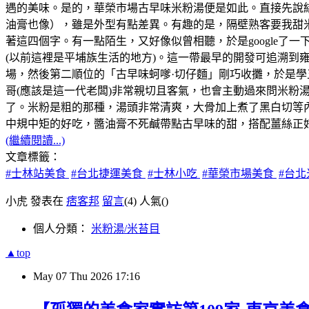
遇的美味。是的，華榮市場古早味米粉湯便是如此。直接先說
油膏也像），雖是外型有點差異。有趣的是，隔壁熟客要我甜
著這四個字。有一點陌生，又好像似曾相聽，於是google了
(以前這裡是平埔族生活的地方)。這一帶最早的開發可追溯到雍正
場，然後第二順位的「古早味蚵嗲·切仔麵」剛巧收攤，於是
哥(應該是這一代老闆)非常親切且客氣，也會主動過來問米
了。米粉是粗的那種，湯頭非常清爽，大骨加上煮了黑白切等
中規中矩的好吃，醬油膏不死鹹帶點古早味的甜，搭配薑絲正
(繼續閱讀...)
文章標籤：
#士林站美食
#台北捷運美食
#士林小吃
#華榮市場美食
#台
小虎 發表在
痞客邦
留言
(4)
人氣(
)
個人分類：
米粉湯/米苔目
▲top
May
07
Thu
2026
17:16