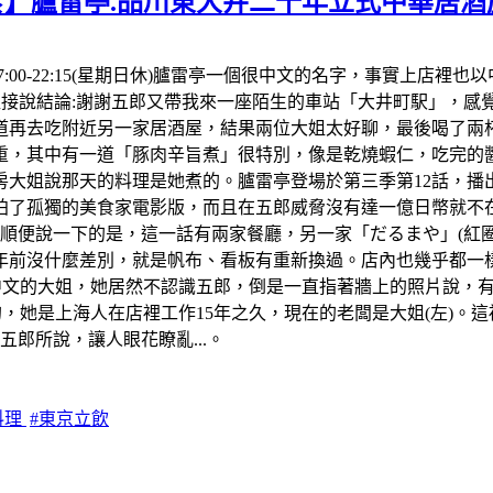
食】臚雷亭.品川東大井二十年立式中華居酒
間:17:00-22:15(星期日休)臚雷亭一個很中文的名字，事實
。先直接說結論:謝謝五郎又帶我來一座陌生的車站「大井町駅」，
再去吃附近另一家居酒屋，結果兩位大姐太好聊，最後喝了兩杯生
，其中有一道「豚肉辛旨煮」很特別，像是乾燒蝦仁，吃完的醬
房大姐說那天的料理是她煮的。臚雷亭登場於第三季第12話，播出
了孤獨的美食家電影版，而且在五郎威脅沒有達一億日幣就不在拍
便說一下的是，這一話有兩家餐廳，另一家「だるまや」(紅圈)我
年前沒什麼差別，就是帆布、看板有重新換過。店內也幾乎都一樣
中文的大姐，她居然不認識五郎，倒是一直指著牆上的照片說，
，她是上海人在店裡工作15年之久，現在的老闆是大姐(左)。這
郎所說，讓人眼花瞭亂...。
料理
#東京立飲