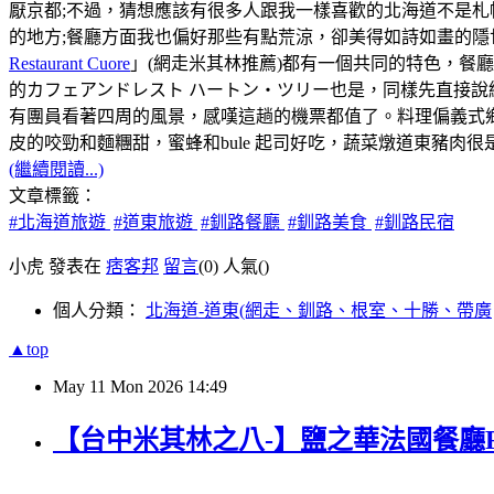
厭京都;不過，猜想應該有很多人跟我一樣喜歡的北海道不是
的地方;餐廳方面我也偏好那些有點荒涼，卻美得如詩如畫的隱
Restaurant Cuore
」(網走米其林推薦)都有一個共同的特色，餐
的カフェアンドレスト ハートン・ツリー也是，同樣先直接說
有團員看著四周的風景，感嘆這趟的機票都值了。料理偏義式
皮的咬勁和麵糰甜，蜜蜂和bule 起司好吃，蔬菜燉道東豬肉
(繼續閱讀...)
文章標籤：
#北海道旅遊
#道東旅遊
#釧路餐廳
#釧路美食
#釧路民宿
小虎 發表在
痞客邦
留言
(0)
人氣(
)
個人分類：
北海道-道東(網走、釧路、根室、十勝、帶廣
▲top
May
11
Mon
2026
14:49
【台中米其林之八-】鹽之華法國餐廳Fleur