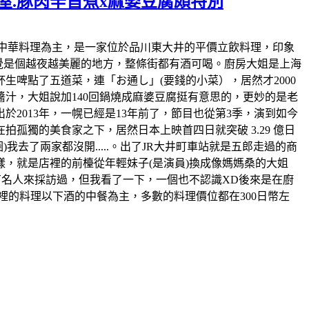
屋.豚肉辛旨煮x麻婆豆腐頗特別
上店裡也以中華料理為主，是一家位於品川東大井的平價立飲料理，印象
感覺是個越夜越美麗的地方，整條街都有酒可喝。廚房大姐是上海
啤點了五道菜，連「お通し」(要錢的小菜），居然才2000
汁，大姐說加140回鍋燒成麻婆豆腐挺有意思的，更妙的是老
於2013年，一幌已經是13年前了，節目也從第3季，演到如今
孤獨的美食家之下，居然日本上映首四日就突破 3.29 億日
去了兩家都沒開.....。出了JR大井町車站就是五郎走過的商
，就是店裡的前檯從年輕妹子(是演員)換成像媽媽桑的大姐
有名人來採訪過，但我看了一下，一個也不認識XD後來是在廚
裡的料理以下酒的中餐為主，多數的料理價位都在300日幣左