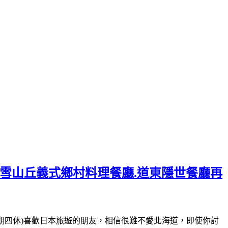
美雪山丘義式鄉村料理餐廳.道東隱世餐廳再
-16:00(星期四休)喜歡日本旅遊的朋友，相信很難不愛北海道，即使你討