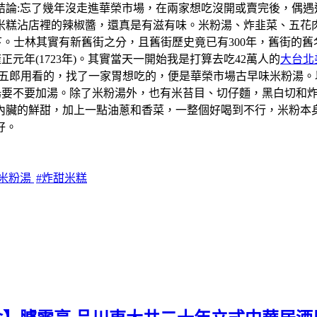
結論:忘了幾年沒走進華榮市場，在兩家想吃沒開或賣完後，偶遇
米糕沾店裡的辣椒醬，還真是有滋有味。米粉湯、炸韭菜、五花
一下。士林其實有新舊街之分，且舊街歷史竟已有300年，舊街
元年(1723年)。其實當天一開始我是打算去吃42萬人的
大台北
學五郎用看的，找了一家胃想吃的，便是華榮市場古早味米粉湯
粉湯要不要加湯。除了米粉湯外，也有米苔目、切仔麵，黑白切和
內臟的鮮甜，加上一點油蔥和香菜，一整個好喝到不行，米粉本
好。
北米粉湯
#炸甜米糕