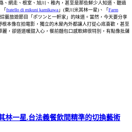
路、網走、根室、旭川、稚內，甚至是那些鮮少人知道、聽過
、「
fratello di mikuni kamikawa
」(東川米其林一星)、「
Farm
本綜藝旅遊節目「ポツンと一軒家」的味道。當然，今天要分享
視野根本像在拍電影，獨立的木屋內外都讓人打從心底喜歡，甚至
華麗，卻道道暖甜入心，餐前麵包口感軟綿很特別，有點像批薩
.連續六年米其林一星.台法義餐飲間精準的切換藝術