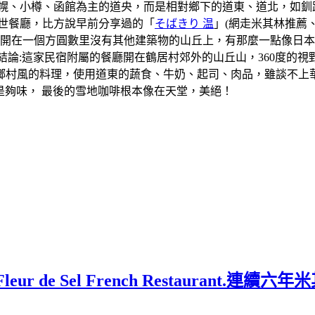
札幌、小樽、函館為主的道央，而是相對鄉下的道東、道北，如釧
世餐廳，比方說早前分享過的「
そばきり 温
」(網走米其林推薦
廳開在一個方圓數里沒有其他建築物的山丘上，有那麼一點像日
結論:這家民宿附屬的餐廳開在鶴居村郊外的山丘山，360度的
鄉村風的料理，使用道東的蔬食、牛奶、起司、肉品，雖談不上
很是夠味， 最後的雪地咖啡根本像在天堂，美絕！
 de Sel French Restaurant