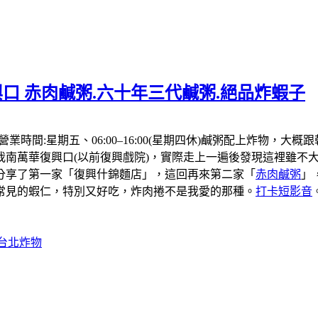
口 赤肉鹹粥.六十年三代鹹粥.絕品炸蝦子
，營業時間:星期五、06:00–16:00(星期四休)鹹粥配上炸
我南萬華復興口(以前復興戲院)，實際走上一遍後發現這裡雖不大
分享了第一家「復興什錦麵店」，這回再來第二家「
赤肉鹹粥
」
常見的蝦仁，特別又好吃，炸肉捲不是我愛的那種。
打卡短影音
#台北炸物