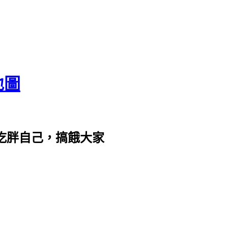
地圖
com。吃胖自己，搞餓大家