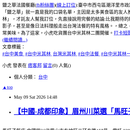
鹽之華法國餐廳(
fb粉絲團
)(
線上訂位
):臺中市西屯區潮洋里市政路5
「鹽之華」就一直是我的口袋名單，主因是太多美食區的友人
林」，才託友人幫我訂位，先直接說用完餐的結論:比我期待
影子，甚至是像日法料理般走出台灣法餐的特有風格。，總之
常美味。為了這家，小虎吃貨團台中米其林二團開催。
打卡短
(繼續閱讀...)
文章標籤：
#台中美食
#台中米其林
台灣米其林
#台中法餐
#台中米其林
小虎 發表在
痞客邦
留言
(0)
人氣(
)
個人分類：
台中
▲top
May
09
Sat
2026
14:48
【中國-成都印象】眉州川菜選「馬旺