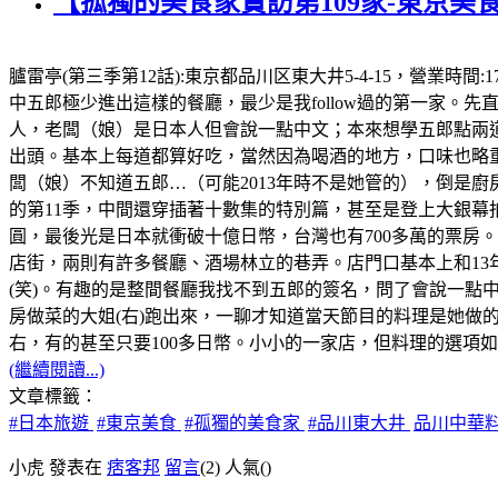
【孤獨的美食家實訪第109家-東京美
臚雷亭(第三季第12話):東京都品川区東大井5-4-15，營業時
中五郎極少進出這樣的餐廳，最少是我follow過的第一家
人，老闆（娘）是日本人但會說一點中文；本來想學五郎點兩道
出頭。基本上每道都算好吃，當然因為喝酒的地方，口味也略重
闆（娘）不知道五郎…（可能2013年時不是她管的），倒是廚
的第11季，中間還穿插著十數集的特別篇，甚至是登上大銀幕拍
圓，最後光是日本就衝破十億日幣，台灣也有700多萬的票房。順
店街，兩則有許多餐廳、酒場林立的巷弄。店門口基本上和13
(笑)。有趣的是整間餐廳我找不到五郎的簽名，問了會說一點
房做菜的大姐(右)跑出來，一聊才知道當天節目的料理是她做的
右，有的甚至只要100多日幣。小小的一家店，但料理的選項如五
(繼續閱讀...)
文章標籤：
#日本旅遊
#東京美食
#孤獨的美食家
#品川東大井
品川中華
小虎 發表在
痞客邦
留言
(2)
人氣(
)