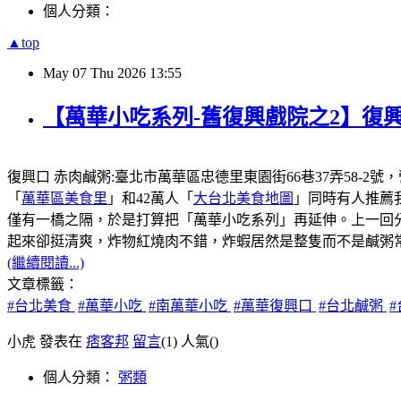
個人分類：
▲top
May
07
Thu
2026
13:55
【萬華小吃系列-舊復興戲院之2】復興
復興口 赤肉鹹粥:臺北市萬華區忠德里東園街66巷37弄58-2號
「
萬華區美食里
」和42萬人「
大台北美食地圖
」同時有人推薦
僅有一橋之隔，於是打算把「萬華小吃系列」再延伸。上一回
起來卻挺清爽，炸物紅燒肉不錯，炸蝦居然是整隻而不是鹹粥
(繼續閱讀...)
文章標籤：
#台北美食
#萬華小吃
#南萬華小吃
#萬華復興口
#台北鹹粥
小虎 發表在
痞客邦
留言
(1)
人氣(
)
個人分類：
粥類