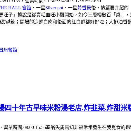
39，營業時間:11:30〜14:00、17:30〜20:30
THE HALL 會館
、一星
Silver pot
、一星
芳香景
後，這篇要介紹的
「馬旺子」據說是從賣毛血旺小攤開始，如今三層樓數百「桌」，
酸甜鹹辣；開場的涼麵白肉和後面的紅白麵都好好吃；大排油香
#眉州餐館
場四十年古早味米粉湯老店.炸韭菜.炸甜米
營業時間:08:00-15:55塞翁失馬焉知非福常常發生在我覓