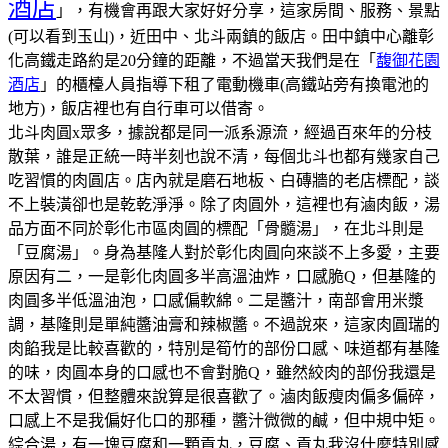
酒店
」，有機會再跟大家好好分享，這家房間、服務、景點
(可以看到玉山)，近田中、北斗兩鎮的飯店。田中鎮中心離彰
化高鐵走路約是20分鐘的距離，不過當天我們是在「
馥御花園
酒店
」的櫃檯人員指導下租了電動機車(高鐵站旁有換電池的
地方)，飯店裡也有自行車可以借寄。
北斗肉圓x眾多，據說都是同一派系源流，經過百來年的分枝
散葉，誰是正統一時半刻也說不清，每個北斗也都有幾家自己
吃習慣的肉圓店。
店內就是磨石地板、白磚牆的老店標配，談
不上裝潢卻也是乾乾淨淨。
除了肉圓外，這裡也有滷肉飯，湯
品方面不同於彰化市區肉圓的標配「骨髓湯」，在北斗則是
「豆腐湯」。
身為基隆人對於彰化肉圓向來談不上多愛，主要
原因有二，一是彰化肉圓多半高溫油炸，口感脆Q，但基隆的
肉圓多半低溫油泡，口感偏軟綿。二是醬汁，南部會用米漿
調，基隆則是單純醬油膏和辣椒醬。不過說來，這家肉圓瑞的
肉餡我是比較喜歡的，特別是筍竹的部份口感、味道都有基隆
的味，肉圓本身的口感也不會對脆Q，雖然絞肉的部份我還是
不太習慣，但整體來說算是很喜歡了。
滷肉飯瘦肉偏多偏碎，
口感上不是我偏好化口的那種，醬汁微微的鹹，但中規中矩。
綜合湯，有一塊豆腐和一顆貢丸，豆腐、貢丸我沒什麼特別感