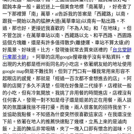
餛飩本身一般。最近迷上一個美食地標「南萬華」，好奇查了
一下那裡算「南」萬華，ai告訴我的答案是「西藏路」以南，
跟我一開始以為的艋舺大道(萬華車站)以南有一點出路。不
過，那也好，更接近我喜歡的「不為人知」和「在地味」。但
不管怎說，在萬華車站以南、西藏路以北、和平西路、西園路
這個方塊離，還是有許多值得散步(離捷運、車站不算太遠)的
好風景、好味道。比方，發現後就常去買來送禮的「
台北堂餅
行摩那卡餅
」。阿華的店用google搜尋幾乎沒有半點資料，會
出現的大約都是梧州街同名的小吃店。依著網友給的地址使用
google map倒是不難找到，但到了門口有一種我常用來形容不
起眼店的感覺，那就是「經過一百次都不會想進去的店」。阿
華的店開了多久不清楚，但現在好像是二代接手，店裡就一般
的小吃，但有冷氣開放。我挑了非用餐的時間進店，店裡沒有
任何客人，發現一對不知是母子還是姐弟的正在用餐，兩人談
笑的氛圍讓我捨不得打擾。而後，兩人很客氣的招待我坐下，
並協助我點餐。不知道為什麼突然很喜歡這家店，在我還沒坐
下前。依著在地人的推薦快速點了幾樣，立馬上來的是滷肉
飯，上面的醃瓜非常吸睛，夾了一塊入口即有懷念的滋味，只