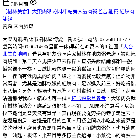
3個月前
【樹林美食】大榮肉粥.樹林車站旁人氣肉粥老店.雞捲.紅燒肉
雙絕.
粥類
國內旅遊
大榮肉粥:新北市樹林區博愛一街25號，電話: 02 2681 8177，
營業時間:09:00-14:00(星期一休)早前在42萬人的fb社團「
大台
北美食地圖
」看見有網友分享這家樹林在地肉粥老店，被紅燒
肉燒到，第二天立馬搭火車去探探。直接先說結論:粥和一般
鹹粥很不一樣，口感比較像稠一點的稀飯，上面放切仔麵的肉
片，裡面有像肉羮的炸肉？總之，肉粥我比較無感；但炸物非
常厲害，尤其是油酥軟嫩的紅燒肉，足以進入前三，好吃得亂
七八糟；另外，雞捲也有水準，真材實料，口感、味道，甚至
沾醬都得我心，豬心也可一試。
打卡短影片參考
。大榮肉粥就
在樹林前站旁，應該是很好找，不過.......如果不注意看，以為
拉下鐵門是當天沒有營業，其實現在要從旁邊的巷子走進去，
左邊是廚房，右邊是用餐的空間。用餐空間以小吃店來說算是
乾乾淨淨，店員也算是相當客氣。除了招牌肉粥外，也有滷肉
飯、油麵、板條、米苔目等多樣主食選擇，小菜從15的魯蛋一