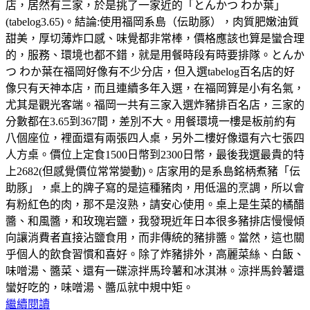
店，居然有三家，於是挑了一家近的「とんかつ わか葉」
(tabelog3.65)。結論:使用福岡系島（伝助豚），肉質肥嫩油質
甜美，厚切薄炸口感、味覺都非常棒，價格應該也算是蠻合理
的，服務、環境也都不錯，就是用餐時段有時要排隊。とんか
つ わか葉在福岡好像有不少分店，但入選tabelog百名店的好
像只有天神本店，而且連續多年入選，在福岡算是小有名氣，
尤其是觀光客端。福岡一共有三家入選炸豬排百名店，三家的
分數都在3.65到367間，差別不大。用餐環境一樓是板前約有
八個座位，裡面還有兩張四人桌，另外二樓好像還有六七張四
人方桌。價位上定食1500日幣到2300日幣，最後我選最貴的特
上2682(但感覺價位常常變動)。店家用的是系島銘柄煮豬「伝
助豚」，桌上的牌子寫的是這種豬肉，用低溫的烹調，所以會
有粉紅色的肉，那不是沒熟，請安心使用。桌上是生菜的橘醋
醬、和風醬，和玫瑰岩鹽，我發現近年日本很多豬排店慢慢傾
向讓消費者直接沾鹽食用，而非傳統的豬排醬。當然，這也關
乎個人的飲食習慣和喜好。除了炸豬排外，高麗菜絲、白飯、
味噌湯、醬菜、還有一碟涼拌馬玲薯和冰淇淋。涼拌馬鈴薯還
蠻好吃的，味噌湯、醬瓜就中規中矩。
繼續閱讀