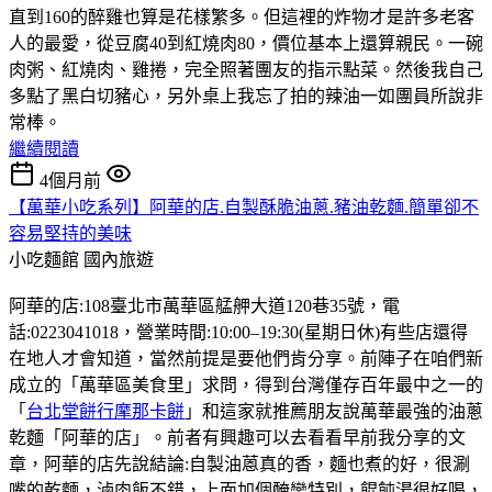
直到160的醉雞也算是花樣繁多。但這裡的炸物才是許多老客
人的最愛，從豆腐40到紅燒肉80，價位基本上還算親民。一碗
肉粥、紅燒肉、雞捲，完全照著團友的指示點菜。然後我自己
多點了黑白切豬心，另外桌上我忘了拍的辣油一如團員所說非
常棒。
繼續閱讀
4個月前
【萬華小吃系列】阿華的店.自製酥脆油蔥.豬油乾麵.簡單卻不
容易堅持的美味
小吃麵館
國內旅遊
阿華的店:108臺北市萬華區艋舺大道120巷35號，電
話:0223041018，營業時間:10:00–19:30(星期日休)有些店還得
在地人才會知道，當然前提是要他們肯分享。前陣子在咱們新
成立的「萬華區美食里」求問，得到台灣僅存百年最中之一的
「
台北堂餅行摩那卡餅
」和這家就推薦朋友說萬華最強的油蔥
乾麵「阿華的店」。前者有興趣可以去看看早前我分享的文
章，阿華的店先說結論:自製油蒽真的香，麵也煮的好，很涮
嘴的乾麵，滷肉飯不錯，上面加個醃蠻特別，餛飩湯很好喝，