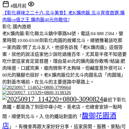
4個月前
【彰化尋味之二十六-北斗美食】老K爌肉飯.北斗宵夜首選.爌
肉飯cp值之王.爌肉飯40元你敢信?
彰化
國內旅遊
老K爌肉飯:彰化縣北斗鎮中華路84號，電話:04 888 2584，營
業時間:10:00-03:00到彰化肉圓的故鄉北斗，總猶豫著該吃那
一家肉圓?問了北斗友人，他卻告訴我「老K爌肉飯」這個答
案，就他的說法這家他少說吃過幾百年，尤其是半夜不知道要
吃什麼這家肯定是首選，理由是40元的爌肉飯你敢嗎?結論:肥
肉味道、口感完美，瘦肉微柴不太夠味，但鹹度意外很可以，
60元的豬腳也挺好。老K爌肉飯位於北斗肉圓名店「肉圓瑞」
的對面市場前，在北斗的主要道路中華路上。
最近下彰化
高鐵，都是為了到田中尋小吃、覓老店，也總會安排一點時
馥御花園酒
間，順便到北斗。入 住的鐵站對面的「
店
」，有機會再跟大家好好分享，這家房間、服務、景點(可