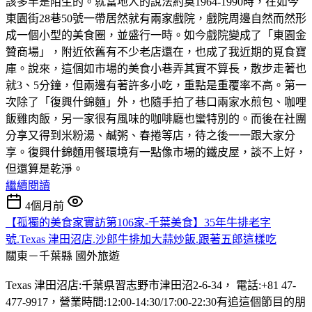
該多半是陌生的。就當地人的說法約莫1964-1990時，在如今
東園街28巷50號一帶居然就有兩家戲院，戲院周邊自然而然形
成一個小型的美食圈，並盛行一時。如今戲院變成了「東園金
贊商場」，附近依舊有不少老店還在，也成了我近期的覓食寶
庫。說來，這個如市場的美食小巷弄其實不算長，散步走著也
就3、5分鐘，但兩邊有著許多小吃，重點是重覆率不高。第一
次除了「復興什錦麵」外，也隨手拍了巷口兩家水煎包、咖哩
飯雞肉飯，另一家很有風味的咖啡廳也蠻特別的。而後在社團
分享又得到米粉湯、鹹粥、春捲等店，待之後一一跟大家分
享。復興什錦麵用餐環境有一點像市場的鐵皮屋，談不上好，
但還算是乾淨。
繼續閱讀
4個月前
【孤獨的美食家實訪第106家-千葉美食】35年牛排老字
號.Texas 津田沼店.沙郎牛排加大蒜炒飯.跟著五郎這樣吃
關東－千葉縣
國外旅遊
Texas 津田沼店:千葉県習志野市津田沼2-6-34， 電話:+81 47-
477-9917，營業時間:12:00-14:30/17:00-22:30有追這個節目的朋