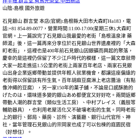
拌手禮.群言堂.有馬光榮堂.中田商店
山陰-島根
國外旅遊
石見銀山 群言堂 本店(官網):島根縣大田市大森町Ha183，電
話:+81 854-89-0077，營業時間:11:00-17:00(星期三休).大森町
官網。上一篇說完了石見銀山我最愛的老街「島根溫泉津 藥
師湯」後，這一篇再來分享位於石見銀山世界遺產裡的「大森
町老街」，這裡也是400年前石見銀山因銀礦而興起的聚落，
慶幸的是這裡仍保留了不少江戶時代的模樣，這一篇文章就帶
大家一起走進這1.5公里的老街上兩家百年老店、兩家石見銀
山出身企業返鄉帶動並提供年輕人就業機會，都讓這座偏遠的
老街得以保留該有所生氣。百年胡麻豆腐淋上老店醬油（有點
像沖繩的豆腐），另一家150年的菓子舖，不論是口感酥脆的
げたのは，還味道多變的銀山あめ都便宜又好好吃。兩間返鄉
帶動人潮的群言堂（類似生活工房）、中村プレイス（義肢等
輔助器具），也利用老屋活化又不破壤老街的生氣。同時老街
上的銀行、郵局、藥房、診所、演藝廳、銀行山代官所、神
社，當年管理石見銀山的宗岡家也成了可以包楝的庭園民宿
（好想住）。