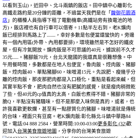
以看到玉山)，近田中、北斗兩鎮的飯店。田中鎮中心離彰化
高鐵走路約是20分鐘的距離，不過當天我們是在「
馥御花園酒
店
」的櫃檯人員指導下租了電動機車(高鐵站旁有換電池的地
方)，飯店裡也有自行車可以借寄。
11點半左右到，老K爌肉
飯已經排到馬路上了.......，幸好多數是包便當還蠻快的。
旁邊
有一個內用區(外帶、內用都要排)，環境雖然是不怎好的鐵皮
屋，但有冷氣開放。
爌肉飯是不可思議的40元，據說前不久才
35元.....。豬腳飯70元，台北天龍國的我還真是很難想像。
中
午用餐時間，多數都是在地人包便宜，魯肉飯、焢肉飯、豬腳
飯。
焢肉飯40、單點豬腳60，味噌湯15元。
先說肥、瘦幾乎分
離的焢肉飯，那皮那肥肉都是入口極化，重點是看起來鹹，但
其實半點不會，肥肉自然也沒有肥膩的感覺，就是瘦肉稍微乾
了些，但40元的cp值真的太高，白飯也煮得不錯。
豬腳非常的
脆Q，半點沒有豬騷味，但不是那麼入味倒是真的，或者，也
許我喜歡更軟爛，甚至有一點膠質化的豬腳。味噌湯就是傳統
的台味，裡面只有豆腐。
老K爌肉飯:彰化縣北斗鎮中華路84
號，電話:04 888 2584，營業時間:10:00-03:00
更多彰化 (32)
歡
迎加入
台灣美食旅遊地圖
，分享你的台灣美食旅遊