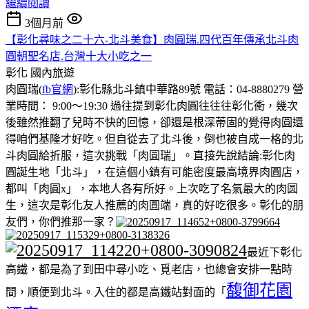
繼續閱讀
3個月前
【彰化尋味之二十六-北斗美食】肉圓瑞.四代百年傳承北斗肉
圓朝聖名店.台灣十大小吃之一
彰化
國內旅遊
肉圓瑞(
fb官網
):彰化縣北斗鎮中華路89號 電話：04-8880279 營
業時間： 9:00～19:30 過往提到彰化肉圓往往往彰化衝，幾次
後雖然推翻了兒時不快的回憶，卻還是根深蒂固的覺得肉圓還
得咱們基隆才好吃。但自從去了北斗後，倒也被自成一格的北
斗肉圓給折服，這次挑戰「肉圓瑞」。直接先說結論:彰化肉
圓誕生地「北斗」，在這個小鎮有可能密度最高境界肉圓店，
都叫「肉圓x」，本地人各有所好。上次吃了名氣最大的肉圆
生，這次是彰化友人推薦的肉圓端，真的好吃很多。彰化的朋
友們，你們推那一家？
最近下彰化
高鐵，都是為了到田中尋小吃、覓老店，也總會安排一點時
馥御花園
間，順便到北斗。入住的都是高鐵站對面的「