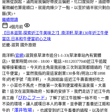
是無從說起，滷肉是我偏好帶皮且偏肥，化口度挺好，油甜帶
著微鹹也算是順口，就是肉燥少了一點，以至於過半就只剩白
飯(笑)。
繼續閱讀
4個月前
【日本滋賀-探索近江牛美味之7】南洋軒.草津130年近江牛便
當店.日本和牛便當初心之味
近畿-滋賀
國外旅遊
南洋軒(
官網
):滋賀県草津市追分1-1-33(草津車站內有實體
店)，營業時間:09:00 - 18:00，電話:+81120377040近江牛追蹤
報導接著播出，今天的主角是我前後三次到滋賀都錯過的「近
江牛便當」，當然我指的是這家創業130多年(明治22年1898
年)的老字號「南洋軒」。先說結論:這近江牛壽喜燒好吃之
外，小菜也不馬虎，然後第一次看到便當裡有溫泉蛋，大喜
歡！這次在滋賀縣政府、知事的安排下，我們走訪了近江牛肉
びわこフード
商工廠「
」了解了近江牛肢解一絲不苟、一塵
不染的環境，讓人感嘆日本人的專業，並參觀了畜養近江姬和
澤井牧場
牛的「
」，也感受到近江牛畜養的過程，以及近年