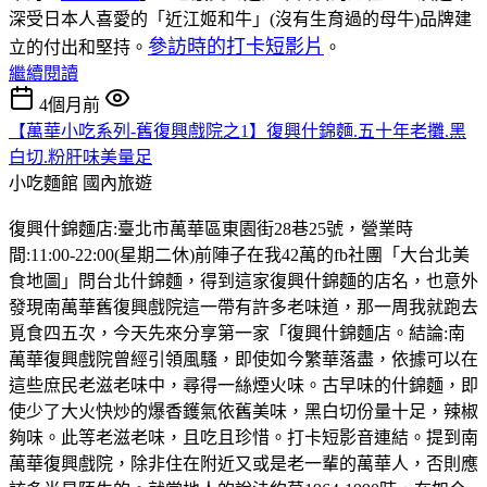
深受日本人喜愛的「近江姬和牛」(沒有生育過的母牛)品牌建
參訪時的打卡短影片
立的付出和堅持。
。
繼續閱讀
4個月前
【萬華小吃系列-舊復興戲院之1】復興什錦麵.五十年老攤.黑
白切.粉肝味美量足
小吃麵館
國內旅遊
復興什錦麵店:臺北市萬華區東園街28巷25號，營業時
間:11:00-22:00(星期二休)前陣子在我42萬的fb社團「大台北美
食地圖」問台北什錦麵，得到這家復興什錦麵的店名，也意外
發現南萬華舊復興戲院這一帶有許多老味道，那一周我就跑去
覓食四五次，今天先來分享第一家「復興什錦麵店。結論:南
萬華復興戲院曾經引領風騷，即使如今繁華落盡，依據可以在
這些庶民老滋老味中，尋得一絲煙火味。古早味的什錦麵，即
使少了大火快炒的爆香鑊氣依舊美味，黑白切份量十足，辣椒
夠味。此等老滋老味，且吃且珍惜。打卡短影音連結。提到南
萬華復興戲院，除非住在附近又或是老一輩的萬華人，否則應