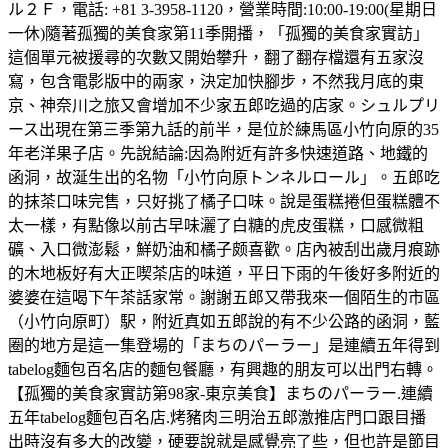
ル２Ｆ，電話: +81 3-3958-1120，營業時間:10:00-19:00(星期日
一休)隨著孤獨的美食家第11季開播，「孤獨的美食家實訪」
這個單元被援尋的次數又開始攀升，翻了翻存檔還有五家沒
寫，包含電影版中的兩家，決定加快腳步，不然我月底的東
京、神奈川之旅又會增加不少家五郎吃過的店家。シュルプリ
ース出現在第三季第九話的前半，是位於練馬區小竹向原的35
年老洋果子店。先說結論:因為附近有許多快速道路、地鐵的
函洞，故涎生出的名物「小竹向原トンネルロール」。五郎吃
的抹茶口味完售，只好挑了橘子口味。說是蛋糕捲但蛋糕體不
太一樣，有點像以前古早味灑了白糖的虎皮蛋糕，口感微粗
礦、入口微澎鬆，鮮奶油和橘子颇喜歡。店內被刮出歲月痕跡
的木地板好有大正喫茶店的味道，平日下雨的午後好多附近的
婆婆在這喝下午茶話家常。謝謝五郎又帶我來一個陌生的市區
（小竹向原町）駅，附近真如五郎說的有不少公路的函洞，藍
圈的地方是這一集登場的「まちのパーラー」是連續五年得到
tabelog麵包百名店的麵包餐廳，有興趣的朋友可以出門右轉。
【孤獨的美食家實訪第98家-東京美食】まちのパーラー.連續
五年tabelog麵包百名店.烤豬肉三明治五郎激推店門口跟目播
出時沒有多大的改變，硬要說就是感覺亮了些，但也許是節目