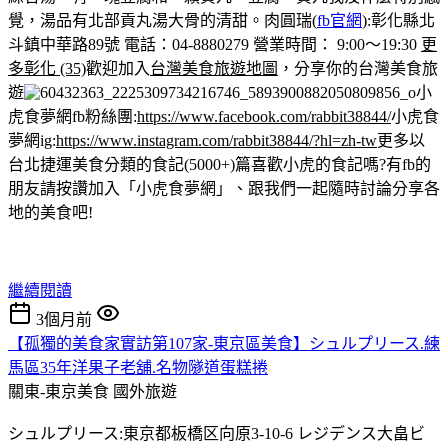
覺，湯品有北部貢丸湯大骨的清甜。
肉圓瑞(
fb官網
):彰化縣北
斗鎮中華路89號 電話：04-8880279 營業時間： 9:00～19:30
更
多彰化 (35)
歡迎加入
台灣美食旅遊地圖
，分享你的台灣美食旅
遊
小
虎食夢網fb粉絲團:
https://www.facebook.com/rabbit38844/
小虎食
夢網ig:
https://www.instagram.com/rabbit38844/?hl=zh-tw
更多以
台北捷運美食分類的食記(5000+)篇
喜歡小虎的食記嗎?有fb的
朋友請按讚加入「小虎食夢網」、跟我們一起隨時討論分享各
地的美食吧!
繼續閱讀
3個月前
【孤獨的美食家實訪第107家-東京區美食】シュルプリース.練
馬區35年洋果子老舖.名物隧道蛋糕捲
關東-東京美食
國外旅遊
シュルプリース:東京都板橋区向原3-10-6 レジデンス大畠ビ