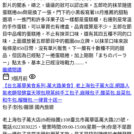
影片的關系，總之，遠遠的就可以認出來。五郎吃的抹茶隧道
蛋糕捲dm倒是換了一張。門下的小黑板寫著10月推薦的甜點
選項。一進門和許多洋果子店一樣都是蛋糕櫃，右邊則是常溫
的手作蛋糕，可以單買也有禮盒，品貢還算是不少。五郎在節
目中品嚐的蛋糕捲，不止有抹茶口味，還有其四五種不同的口
味，上面還放著五郎節目中的截圖dm立牌。以抹茶口味來說
每條是850日幣，沒有單片販售。下一層有十數種不同的甜
品，但因為已經點了一捲蛋糕捲，加上剛剛「まちのパーラ
ー」點太多，基本上已經沒啥戰力........。
繼續閱讀
3個月前
【台北萬華美食系列-萬大路美食】老上海包子萬大店.網路人
氣老麵發酵當天現包現蒸純手工包子.麻辣包子.酸菜包.韭菜包.
和牛包.榴槤包.一律買十送一
包子/割包/饅頭
國內旅遊
老上海包子萬大店(fb粉絲團):108臺北市萬華區萬大路225號，
電話:0223030225，營業時間:09:00-15:00(星期一休)你是不是跟