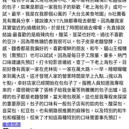
我一樣包子非當天現包現蒸不吃，是不是特別鐘情於老麵發酵
的包子，如果是那這一家我包子的新歡「老上海包子」或可一
試。最早，我是在我那個42萬的「大台北美食地圖」fb社團看
見有團員分享，據說連大YT九妹都專程去朝聖。因為離我家
其實蠻近的(過橋就到)，於是找了時間就過去嚐嚐，先直接說
結論:最喜歡的是麻辣肉包，酸菜、韮菜也好吃，過往不喜歡
的豆沙，因為帶焦糖奶香我很可以。包子皮是老麵發酵，口
感、麵香都是我偏好的。喜歡嚐鮮的朋友，和牛、貓山王榴槤
包（需預訂）也可以試試。因為是每日手工限量，量多、熱門
口味建議先預訂。打卡短影音連結。查了一下老上海包子，目
前好像有兩家一家在虎林街，一家在萬大路。一早，睡眼矇矓
來到萬大店，這才發現人家的營業時間是早上九點...(我以為
七點)，幸好店家已經開始在包包子了。服務人員知道我專程
來的，還很親切拿了張椅子給我坐著等熱騰騰的包子出爐。這
裡的包子都是老麵發酵，當天現包現蒸，這也是我專程來探探
的重要原因。包子的口味有一般包子店有的如肉包、酸菜包、
韭菜包、紅豆包，也有網路很推薦的麻辣包，以及特別的和牛
包和榴蓮包，但來了才知這兩種特別的口味需要事先預訂。
繼續閱讀