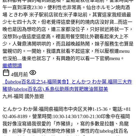
飲料都有平價的喝到飽選項，重點是就在車站前，營業時間中
午一直到深夜23:30，便利性也非常高。仙台ホルモン焼肉酒
場 ときわ亭 米子駅前店就在米子車站前，其實這家我經過最
少七七四十九次，但老覺得這麼便利的燒肉店沒好貨...而這一
晚也是因為想吃的店，連三家都沒位子，只好就近將就一下，
沒想到cp值這麼這麼高。裡面用餐空間比外觀看起來大上不
少，人聲鼎沸鬧哄哄的，而且越晚越熱鬧，妹子服務生也算是
蠻親切的。一開始，我還真就看不起這家，所以壓根連menu
也沒拍....後來也就忘了，有興趣的可以看一下官網menu。
繼續閱讀
4個月前
【tabelog百名店之54-福岡美食】とんかつ わか葉.福岡三大炸
豬排(tabelog百名店).系島伝助豚肉質肥嫩油質甜美
九州-福岡
國外旅遊
とんかつ わか葉:福岡県福岡市中央区天神1-15-36，電話:+81
92-406-8189，營業時間:10:30-14:30/17:00-21:30印象中在福岡
我好像沒寫過我很愛的「炸豬排」，寫的多數是拉麵、烏龍
麵，前陣子在福岡突然想吃炸豬排，慣性的在tabelog找百名