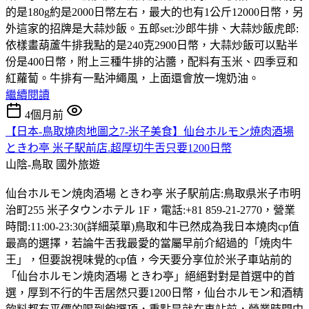
的是180g約是2000日幣左右，最大的也有1公斤12000日幣，另
外這家的招牌是大蒜炒飯。五郎set:沙郎牛排、大蒜炒飯虎郎:
依樣畫葫蘆牛排我點的是240克2900日幣，大蒜炒飯可以點半
份是400日幣，附上三種牛排的沾醬，配料有玉米、四季豆和
紅蘿蔔。牛排有一點沖繩風，上面還會放一塊奶油。
繼續閱讀
4個月前
【日本-鳥取燒肉地圖之7-米子美食】仙台ホルモン焼肉酒場
ときわ亭 米子駅前店.超厚切牛舌只要1200日幣
山陰-鳥取
國外旅遊
仙台ホルモン焼肉酒場 ときわ亭 米子駅前店:鳥取県米子市明
治町255 米子タウンホテル 1F，電話:+81 859-21-2770，營業
時間:11:00-23:30(詳細菜單)鳥取和牛已然成為我日本燒肉cp值
最高的選擇，若論牛舌我最愛的當屬早前介紹過的「焼肉牛
王」，但要說視味覺的cp值，今天要分享位於米子車站前的
「仙台ホルモン焼肉酒場 ときわ亭」絕絕對對是首選中的首
選，厚到不行的牛舌居然只要1200日幣，仙台ホルモン和酒精