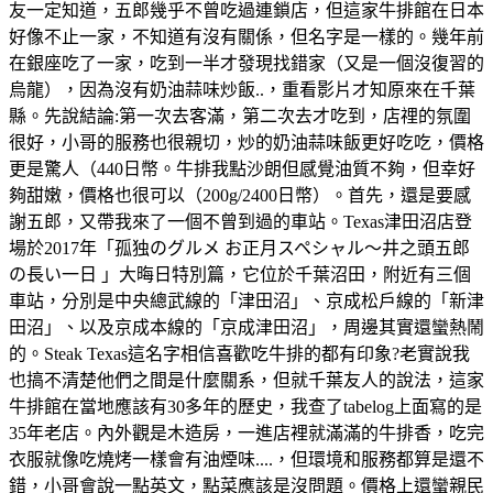
友一定知道，五郎幾乎不曾吃過連鎖店，但這家牛排館在日本
好像不止一家，不知道有沒有關係，但名字是一樣的。幾年前
在銀座吃了一家，吃到一半才發現找錯家（又是一個沒復習的
烏龍），因為沒有奶油蒜味炒飯..，重看影片才知原來在千葉
縣。先說結論:第一次去客滿，第二次去才吃到，店𥚃的氛圍
很好，小哥的服務也很親切，炒的奶油蒜味飯更好吃吃，價格
更是驚人（440日幣。牛排我點沙朗但感覺油質不夠，但幸好
夠甜嫩，價格也很可以（200g/2400日幣）。首先，還是要感
謝五郎，又帶我來了一個不曾到過的車站。Texas津田沼店登
場於2017年「孤独のグルメ お正月スペシャル～井之頭五郎
の長い一日 」大晦日特別篇，它位於千葉沼田，附近有三個
車站，分別是中央總武線的「津田沼」、京成松戶線的「新津
田沼」、以及京成本線的「京成津田沼」，周邊其實還蠻熱鬧
的。Steak Texas這名字相信喜歡吃牛排的都有印象?老實說我
也搞不清楚他們之間是什麼關系，但就千葉友人的說法，這家
牛排館在當地應該有30多年的歷史，我查了tabelog上面寫的是
35年老店。內外觀是木造房，一進店裡就滿滿的牛排香，吃完
衣服就像吃燒烤一樣會有油煙味....，但環境和服務都算是還不
錯，小哥會說一點英文，點菜應該是沒問題。價格上還蠻親民