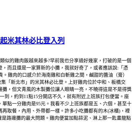
元起米其林必比登入列
發現，近幾年類似的雞肉飯越來越多?早前我也分享過好幾家，打破的是一個
，而且還是一家算新的小攤，我就好奇了，或者應該說:「憑
變貴。雞肉的口感介於海南雞和白斬雞之間，鹹甜的醬油（膏）
的收集「新北市」的米其林必比登。上好雞肉位於中和、板橋交
邊攤，但文青風的木製攤位讓人眼睛一亮，不曉得這是不是得獎
到，約到11點15分開店不久，就有附近上班族打包便當。座
，單點一分雞肉是95元。我看不少上班族都是五、六個，甚至十
再取餐，內用、外帶都一樣。許多小吃攤都有的木(冰櫃)，裡
確是路邊攤的最大問題。雞肉便當加點蒜泥、淋上那一匙畫龍點