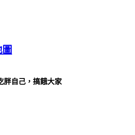
地圖
com。吃胖自己，搞餓大家