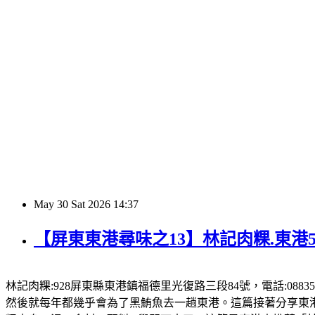
May
30
Sat
2026
14:37
【屏東東港尋味之13】林記肉粿.東港
林記肉粿:928屏東縣東港鎮福德里光復路三段84號，電話:08835
然後就每年都幾乎會為了黑鮪魚去一趟東港。這篇接著分享東