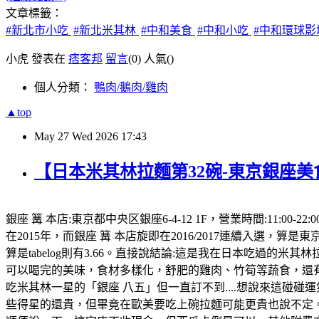
文章標籤：
#新北市小吃
#新北米其林
#中和美食
#中和小吃
#中和環球
小虎 發表在
痞客邦
留言
(0)
人氣(
)
個人分類：
鴨肉/鵝肉/雞肉
▲top
May
27
Wed
2026
17:43
【日本米其林拉麵第32碗-東京銀座美
銀座 篝 本店:東京都中央区銀座6-4-12 1F，營業時間:11
在2015年，而銀座 篝 本店旋即在2016/2017連續入選，算是東京
算是tabelog則有3.66。直接說結論:這是我在日本吃過的
可以喝完的美味，食材多樣化，舒肥的雞肉、竹筍等蔬食，還有
吃米其林一星的「銀座 八五」但一直訂不到....想說來這碰碰運
些得星的還貴，但畢竟在歐美要吃上碗拉麵可能更貴也說不定