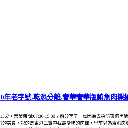
50年老字號.乾濕分離.奢華奢華版鮪魚肉粿
1367，營業時間:07:30-15:30早前分享了一篇因為去採訪東
港的美食，說的是東港三寶中我最愛吃的肉粿，早前以為東港肉