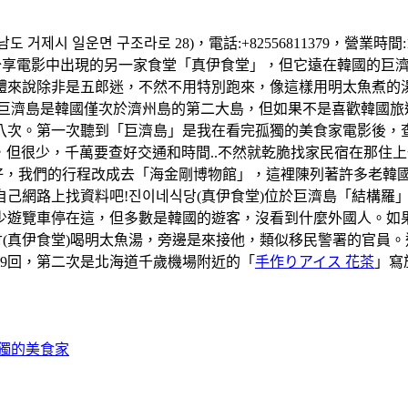
 거제시 일운면 구조라로 28)，電話:+82556811379，營業時
享電影中出現的另一家食堂「真伊食堂」，但它遠在韓國的巨濟島
體來說除非是五郎迷，不然不用特別跑來，像這樣用明太魚煮的
..。巨濟島是韓國僅次於濟州島的第二大島，但如果不是喜歡韓國
次。第一次聽到「巨濟島」是我在看完孤獨的美食家電影後，查詢這
巴士是有，但很少，千萬要查好交通和時間..不然就乾脆找家民宿在
天天氣好，我們的行程改成去「海金剛博物館」，這裡陳列著許多老
己網路上找資料吧!진이네식당(真伊食堂)位於巨濟島「結構羅
少遊覽車停在這，但多數是韓國的遊客，沒看到什麼外國人。如
(真伊食堂)喝明太魚湯，旁邊是來接他，類似移民警署的官員
59回，第二次是北海道千歲機場附近的「
手作りアイス 花茶
」寫
孤獨的美食家