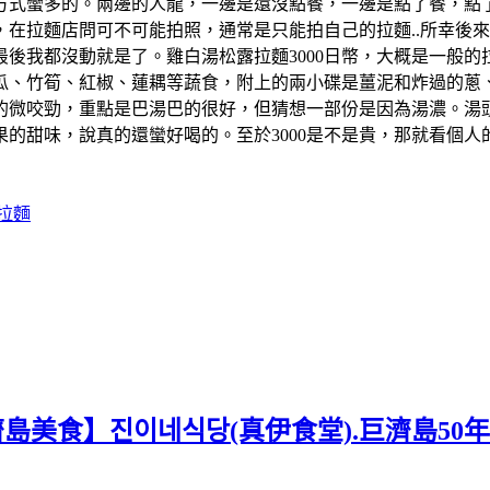
方式蠻多的。兩邊的人龍，一邊是還沒點餐，一邊是點了餐，點
在拉麵店問可不可能拍照，通常是只能拍自己的拉麵..所幸後來
後我都沒動就是了。雞白湯松露拉麵3000日幣，大概是一般
瓜、竹筍、紅椒、蓮耦等蔬食，附上的兩小碟是薑泥和炸過的蔥
的微咬勁，重點是巴湯巴的很好，但猜想一部份是因為湯濃。湯
的甜味，說真的還蠻好喝的。至於3000是不是貴，那就看個
拉麵
濟島美食】진이네식당(真伊食堂).巨濟島50