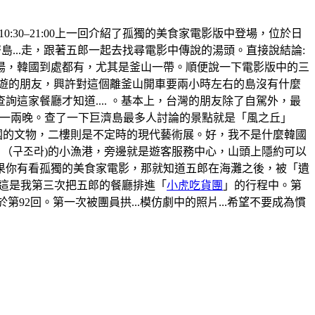
間:10:30–21:00上一回介紹了孤獨的美食家電影版中登場，位於日
...走，跟著五郎一起去找尋電影中傳說的湯頭。直接說結論:
湯，韓國到處都有，尤其是釜山一帶。順便說一下電影版中的三
旅遊的朋友，興許對這個離釜山開車要兩小時左右的島沒有什麼
家餐廳才知道.... 。基本上，台灣的朋友除了自駕外，最
那住上一兩晚。查了一下巨濟島最多人討論的景點就是「風之丘」
韓國的文物，二樓則是不定時的現代藝術展。好，我不是什麼韓國
」（구조라)的小漁港，旁邊就是遊客服務中心，山頭上隱約可以
果你有看孤獨的美食家電影，那就知道五郎在海灘之後，被「遺
。這是我第三次把五郎的餐廳排進「
小虎吃貨團
」的行程中。第
於第92回。第一次被團員拱...模仿劇中的照片...希望不要成為慣