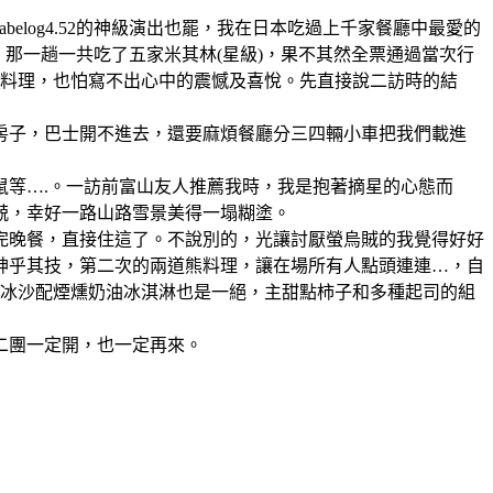
也好、tabelog4.52的神級演出也罷，我在日本吃過上千家餐廳中最愛的
那一趟一共吃了五家米其林(星級)，果不其然全票通過當次行
的料理，也怕寫不出心中的震憾及喜悅。先直接說二訪時的結
間房子，巴士開不進去，還要麻煩餐廳分三四輛小車把我們載進
鼠等….。一訪前富山友人推薦我時，我是抱著摘星的心態而
兢，幸好一路山路雪景美得一塌糊塗。
完晚餐，直接住這了。不說別的，光讓討厭螢烏賊的我覺得好好
神乎其技，第二次的兩道熊料理，讓在場所有人點頭連連…，自
果冰沙配煙燻奶油冰淇淋也是一絕，主甜點柿子和多種起司的組
二團一定開，也一定再來。