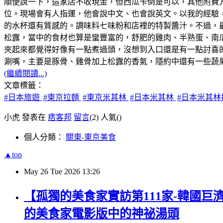
順便說一下，這家店不收現金，但西瓜卡倒是可以，其他附費
位。現場會有人指運，他會說中文、也會說英文。以我的經驗，
的水杯還有質感的。調味料七味粉和店裡的特製醬汁。不過，最
松露，當中的食材也算是蠻豐富的，舒肥的雞肉、半熟蛋、南
夾起來都覺得好像有一點煮過頭，沒想到入口還是有一點討喜
涮嘴，主要是豚骨、雞骨加上松露的香氣，隱約中還有一些蔬果
(繼續閱讀...)
文章標籤：
#日本旅遊
#東京拉麵
#東京米其林
#日本米其林
#日本米其林
小虎 發表在
痞客邦
留言
(2)
人氣(
)
個人分類：
關東-東京美食
▲top
May
26
Tue
2026
13:26
【孤獨的美食家實訪第111家-韓國巨
的美食家電影版中的神祕湯頭