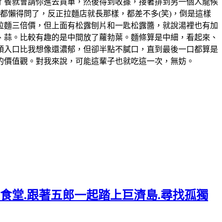
了餐就會請你進去買單，然後得到收據，接著排到另一個人龍候
都懶得問了，反正拉麵店就長那樣，都差不多(笑)，倒是這樣
的拉麵三倍價，但上面有松露刨片和一匙松露醬，就說湯裡也有加
、蒜。比較有趣的是中間放了蘿勃葉。麵條算是中細，看起來、
頭入口比我想像還濃郁，但卻半點不膩口，直到最後一口都算是
人的價值觀。對我來說，可能這輩子也就吃這一次，無妨。
年食堂.跟著五郎一起踏上巨濟島.尋找孤獨