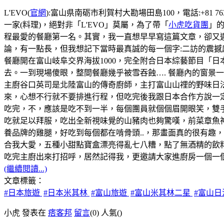
L'EVO(
官網
):富山県南砺市利賀村大勘場田島100，電話:+81 76
一家(料理)，絕對非「L'EVO」莫屬，為了帶「
小虎吃貨團
」的
程最愛的餐廳第一名。其實，我一直想早早寫這篇文章，卻又遲
論，有一點長，但我想記下當時最真誠的每一個字:二訪的震撼
餐廳開在富山岐阜交界海拔1000，完全附合日本綜藝節目「
去。一到現場傻眼，整間餐廳幾乎被雪吞蝕…. 餐廳內的窗景
主廚谷口英司是北陸富山的傳奇廚師，主打富山山𥚃的野味日
來，心想不行就不要排進行程，但吃完後我跟日本合作方說一
吃完，不，應該是吃不到一半，每個團員就個個眉開眼笑，雙
吃就足以拜服，吃出全新視味覺的山豬肉也夠驚嘆，前菜章魚
養品牌的雞腿，好吃到每個都在啃骨頭..，那畫面真的很有趣
合我大愛，五種小甜點寶盒漂亮得亂七八糟，點了無酒精的飲料s
吃完主廚出來打招呼，居然記得我，更邀請大家進廚房一個一個
(繼續閱讀...)
文章標籤：
#日本旅遊
#日本米其林
#富山旅遊
#富山米其林二星
#富山
小虎 發表在
痞客邦
留言
(0)
人氣(
)