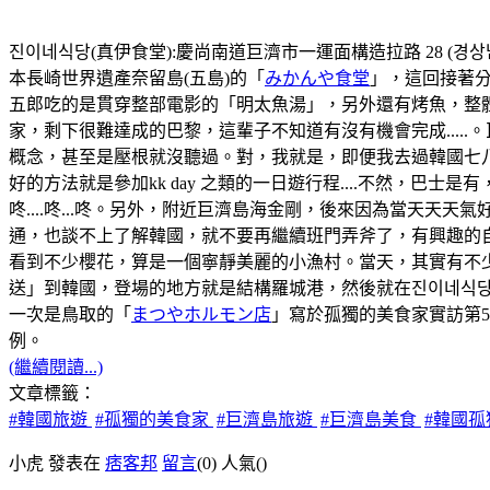
진이네식당(真伊食堂):慶尚南道巨濟市一運面構造拉路 28 (경상남도
本長崎世界遺產奈留島(五島)的「
みかんや食堂
」，這回接著分
五郎吃的是貫穿整部電影的「明太魚湯」，另外還有烤魚，整
家，剩下很難達成的巴黎，這輩子不知道有沒有機會完成...
概念，甚至是壓根就沒聽過。對，我就是，即便我去過韓國七八
好的方法就是參加kk day 之類的一日遊行程....不然，
咚....咚...咚。另外，附近巨濟島海金剛，後來因為當天
通，也談不上了解韓國，就不要再繼續班門弄斧了，有興趣的自
看到不少櫻花，算是一個寧靜美麗的小漁村。當天，其實有不
送」到韓國，登場的地方就是結構羅城港，然後就在진이네식당
一次是鳥取的「
まつやホルモン店
」寫於孤獨的美食家實訪第
例。
(繼續閱讀...)
文章標籤：
#韓國旅遊
#孤獨的美食家
#巨濟島旅遊
#巨濟島美食
#韓國
小虎 發表在
痞客邦
留言
(0)
人氣(
)