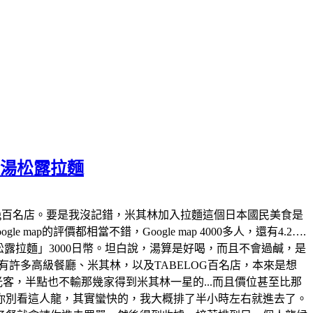
白湯松露拉麵
tabelog百名店。要是我沒記錯，米其林加入拉麵這個日本國民美食是
map的評價都相當不錯，Google map 4000多人，還有4.2….
白湯松露拉麵」3000日幣。坦白說，湯算是好喝，而且不會過鹹，是
許多高級餐廳、米其林，以及TABELOG百名店，本來是想
觀光客，半點也不輸那幾家得到米其林一星的...而且價位甚至比那
你別看這人龍，其實蠻快的，我大概排了半小時左右就進去了。