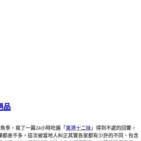
絕品
港黑鮪魚季，寫了一篇24小時吃遍「
東港十二味
」得到不處的回響，
粿都差不多，這次被當地人糾正其實各家都有少許的不同、包含