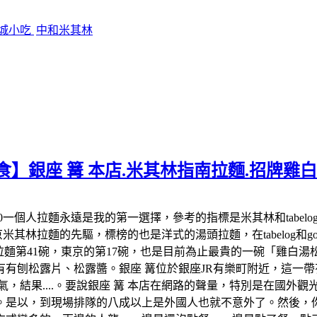
影城小吃
中和米其林
食】銀座 篝 本店.米其林指南拉麵.招牌雞
:00-22:00一個人拉麵永遠是我的第一選擇，參考的指標是米其林和
米其林拉麵的先驅，標榜的也是洋式的湯頭拉麵，在tabelog和google 
米其林拉麵第41碗，東京的第17碗，也是目前為止最貴的一碗「雞
有刨松露片、松露醬。銀座 篝位於銀座JR有樂町附近，這一帶有
氣，結果....。要說銀座 篝 本店在網路的聲量，特別是在國外
。是以，到現場排隊的八成以上是外國人也就不意外了。然後，