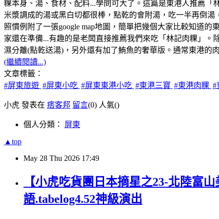
粿本身、湯、食材、配料...學問可大了。這篇是東港人推薦
米漿調成的湯或黑白切都很棒，點乾的會附湯，吃一半再倒湯
照慣例附了一張google map地圖，簡單把幾個大家比較知
家還在準備...有趣的是老闆直接推薦我們來吃「林記肉粿」。除了
濕分離(點乾送湯)，另外還有加了鮪魚的奢華版。通常東港的
(繼續閱讀...)
文章標籤：
#屏東旅遊
#屏東小吃
#屏東東港小吃
#東港三寶
#東港肉粿
小虎 發表在
痞客邦
留言
(0)
人氣(
)
個人分類：
屏東
▲top
May
28
Thu
2026
17:49
【小虎吃貨團日本摘星之23-北陸富山
語.tabelog4.52神級演出