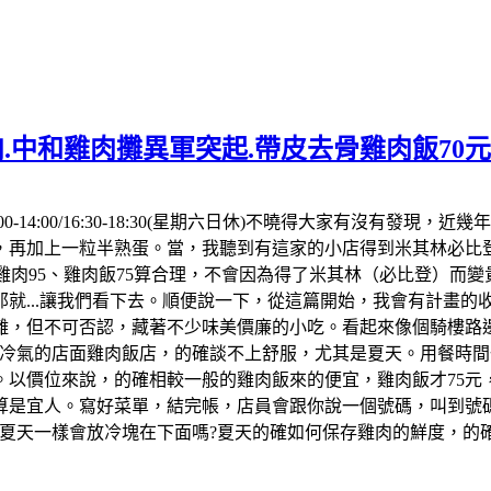
.中和雞肉攤異軍突起.帶皮去骨雞肉飯70
00-14:00/16:30-18:30(星期六日休)不曉得大家有沒有
，再加上一粒半熟蛋。當，我聽到有這家的小店得到米其林必比登
點雞肉95、雞肉飯75算合理，不會因為得了米其林（必比登）而
就...讓我們看下去。順便說一下，從這篇開始，我會有計畫
離，但不可否認，藏著不少味美價廉的小吃。看起來像個騎樓路
冷氣的店面雞肉飯店，的確談不上舒服，尤其是夏天。用餐時間一
以價位來說，的確相較一般的雞肉飯來的便宜，雞肉飯才75元
算是宜人。寫好菜單，結完帳，店員會跟你說一個號碼，叫到號碼
但夏天一樣會放冷塊在下面嗎?夏天的確如何保存雞肉的鮮度，的