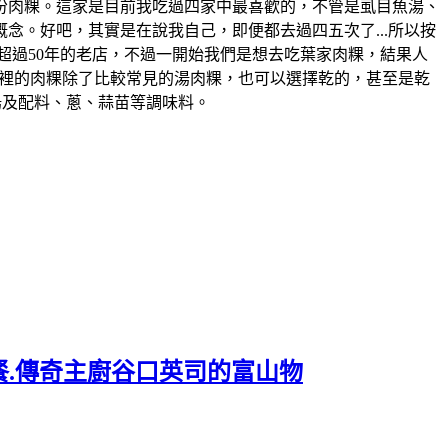
一份肉粿。這家是目前我吃過四家中最喜歡的，不管是虱目魚湯、
念。好吧，其實是在說我自己，即便都去過四五次了...所以按
在地超過50年的老店，不過一開始我們是想去吃葉家肉粿，結果人
..。這裡的肉粿除了比較常見的湯肉粿，也可以選擇乾的，甚至是乾
湯及配料、蔥、蒜苗等調味料。
餐.傳奇主廚谷口英司的富山物