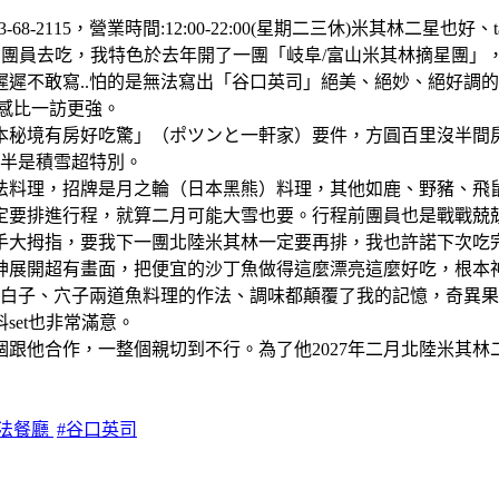
3-68-2115，營業時間:12:00-22:00(星期二三休)米其林二星
團員去吃，我特色於去年開了一團「岐阜/富山米其林摘星團」，
遲不敢寫..怕的是無法寫出「谷口英司」絕美、絕妙、絕好調
感比一訪更強。
日本秘境有房好吃驚」（ポツンと一軒家）要件，方圓百里沒半
一半是積雪超特別。
法料理，招牌是月之輪（日本黑熊）料理，其他如鹿、野豬、飛
定要排進行程，就算二月可能大雪也要。行程前團員也是戰戰兢
手大拇指，要我下一團北陸米其林一定要再排，我也許諾下次吃
神展開超有畫面，把便宜的沙丁魚做得這麼漂亮這麼好吃，根本
，白子、穴子兩道魚料理的作法、調味都顛覆了我的記憶，奇異
et也非常滿意。
跟他合作，一整個親切到不行。為了他2027年二月北陸米其林
日法餐廳
#谷口英司