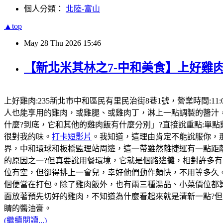
個人分類：
北陸-富山
▲top
May
28
Thu
2026
15:46
【新北米其林之7-中和美食】上好雞肉
上好雞肉:235新北市中和區民有里民治街8巷1號，營業時間:11:
人也能享用的雞肉，或雞腿、或雞肉丁，淋上一點調製的醬汁
什麼?到底，它和其他的雞肉飯有什麼分別」?直接說重點:單
很對我的味。
打卡短影片
。我知道，這理由肯定不能說服你，那
界，中和環球和板橋監理站周邊，這一帶雖然離捷運有一點距
的原因之一?但真要說用餐環境，它就是個路邊攤，相對許多有
位有空，但卻得排上一會兒，幸好他們動作頗快，不用等多久。
個便當在打包。除了雞肉飯外，也有兩三種湯品、小菜價位都
面放著預先切好的雞肉，不知道為什麼看起來就是清新一點?
睛的醬油膏。
(繼續閱讀...)