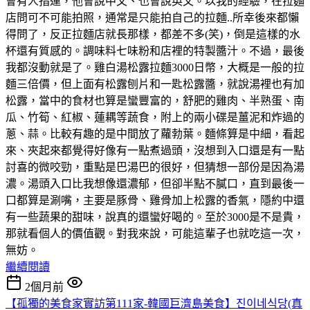
會有人指運，他會說中文、也會說英文。以我的經驗，在拉麵
店問可不可能拍照，通常是只能拍自己的拉麵..所幸後來都懶
得問了，反正拉麵店就長那樣，都差不多(笑)，倒是這樣的水
杯還有質感的。調味料七味粉和店裡的特製醬汁。不過，最後
我都沒動就是了。雞白湯松露拉麵3000日幣，大概是一般的拉
麵三倍價，但上面有松露刨片和一匙松露醬，就說湯裡也有加
松露，當中的食材也算是蠻豐富的，舒肥的雞肉、半熟蛋、南
瓜、竹筍、紅椒、蓮耦等蔬食，附上的兩小碟是薑泥和炸過的
蔥、蒜。比較有趣的是中間放了蘿勃葉。麵條算是中細，看起
來、夾起來都覺得好像有一點煮過頭，沒想到入口還是有一點
討喜的微咬勁，重點是巴湯巴的很好，但猜想一部份是因為湯
濃。湯頭入口比我想像還濃郁，但卻半點不膩口，直到最後一
口都算是涮嘴，主要是豚骨、雞骨加上松露的香氣，隱約中還
有一些蔬果的甜味，說真的還蠻好喝的。至於3000是不是貴，
那就看個人的價值觀。對我來說，可能這輩子也就吃這一次，
無妨。
繼續閱讀
2個月前
【孤獨的美食家實訪第111家-韓國巨濟島美食】진이네식당(真