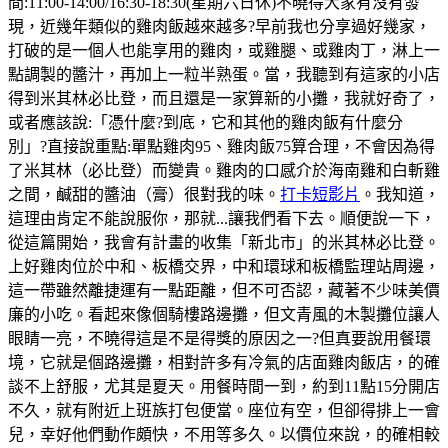
間:11:00-14:00/16:30-18:30(星期六日休)不曉得大家有沒有發
現，近幾年類似的雞肉飯越來越多?早前我也分享過好幾家，
打破的是一個人也能享用的雞肉，或雞腿、或雞肉丁，淋上一
點調製的醬汁，再加上一粒半熟蛋。當，我聽到有這家的小店
得到米其林必比登，而且還是一家算新的小攤，我就好奇了，
或者應該說:「憑什麼?到底，它和其他的雞肉飯有什麼分
別」?直接說重點:單點雞肉95、雞肉飯75算合理，不會因為得
了米其林（必比登）而變貴。雞肉的口感介於海南雞和白斬雞
之間，鹹甜的醬油（膏）很對我的味。
打卡短影片
。我知道，
這理由肯定不能說服你，那就...讓我們看下去。順便說一下，
從這篇開始，我會有計畫的收集「新北市」的米其林必比登。
上好雞肉位於中和、板橋交界，中和環球和板橋監理站周邊，
這一帶雖然離捷運有一點距離，但不可否認，藏著不少味美價
廉的小吃。看起來像個騎樓路邊攤，但文青風的木製攤位讓人
眼睛一亮，不曉得這是不是得獎的原因之一?但真要說用餐環
境，它就是個路邊攤，相對許多有冷氣的店面雞肉飯店，的確
談不上舒服，尤其是夏天。用餐時間一到，約到11點15分開店
不久，就有附近上班族打包便當。座位有空，但卻得排上一會
兒，幸好他們動作頗快，不用等多久。以價位來說，的確相較