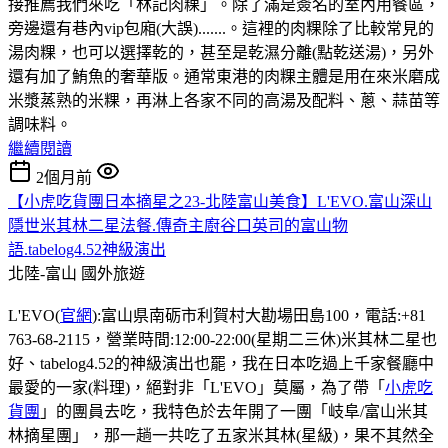
接推薦我們來吃「林記肉粿」。除了滿是簽名的室內用餐區，
旁邊還有巷內vip包廂(大誤).......。這裡的肉粿除了比較常見的
湯肉粿，也可以選擇乾的，甚至是乾濕分離(點乾送湯)，另外
還有加了鮪魚的奢華版。通常東港的肉粿主體是用在來米磨成
米漿蒸熟的米粿，再淋上各家不同的高湯及配料、蔥、蒜苗等
調味料。
繼續閱讀
2個月前
【小虎吃貨團日本摘星之23-北陸富山美食】L'EVO.富山深山
隱世米其林二星法餐.傳奇主廚谷口英司的富山物
語.tabelog4.52神級演出
北陸-富山
國外旅遊
L'EVO(
官網
):富山県南砺市利賀村大勘場田島100，電話:+81
763-68-2115，營業時間:12:00-22:00(星期二三休)米其林二星也
好、tabelog4.52的神級演出也罷，我在日本吃過上千家餐廳中
最愛的一家(料理)，絕對非「L'EVO」莫屬，為了帶「
小虎吃
貨團
」的團員去吃，我特色於去年開了一團「岐阜/富山米其
林摘星團」，那一趟一共吃了五家米其林(星級)，果不其然全