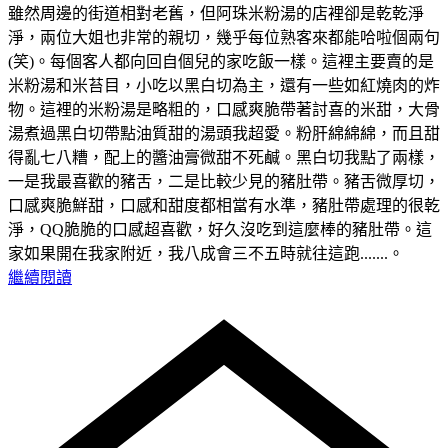
雖然周邊的街道相對老舊，但阿珠米粉湯的店裡卻是乾乾淨
淨，兩位大姐也非常的親切，幾乎每位熟客來都能哈啦個兩句
(笑)。每個客人都向回自個兒的家吃飯一樣。這裡主要賣的是
米粉湯和米苔目，小吃以黑白切為主，還有一些如紅燒肉的炸
物。這裡的米粉湯是略粗的，口感爽脆帶著討喜的米甜，大骨
湯煮過黑白切帶點油質甜的湯頭我超愛。粉肝綿綿綿，而且甜
得亂七八糟，配上的醬油膏微甜不死鹹。黑白切我點了兩樣，
一是我最喜歡的豬舌，二是比較少見的豬肚帶。豬舌微厚切，
口感爽脆鮮甜，口感和甜度都相當有水準，豬肚帶處理的很乾
淨，QQ脆脆的口感超喜歡，好久沒吃到這麼棒的豬肚帶。這
家如果開在我家附近，我八成會三不五時就往這跑.......。
繼續閱讀