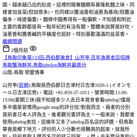
圓，越來越凸出的肚皮。這裡的陽春麵頗有基隆乾麵之味，同
樣會加韭菜(但加很多)，也同樣以醬油膏和油蔥為基底(但醬油
偏多，味道偏重)，麵條中圓煮得有一點偏軟，不知道和附近
主要的客群都是有一點年紀的有沒有關。整體來說算是好吃，
油蔥香和醬香鹹的平橫度也挺好，特別喜歡滿滿的韭菜香。
繼續閱讀
2個月前
【鳥取印象第133回-西伯郡美食】山芳亭.百年漁業老店招牌
鳥取蟹海鮮丼.鳥取tabelog海鮮丼最高分
山陰-鳥取
戀愛情事
山芳亭(
官網
):鳥取県西伯郡日吉津村日吉津1026-1 (イオンモ
ール日吉津店旁)，電話: +81-859-37-1011，營業時間:11:00-
15:00(星期三休)我不知道多少人去日本覓食會看tabelog?還是
多半還是習慣用google map的評分找?對我而言，兩者的分別
是前者日本人評為主，後者觀光客評為主。一般來說，我都會
使用tabelog來找，這幾年又多了tabelog百名店的評選，但鳥取
畢竟是鄉下地方，評份的人少分數也很難高的起來，就我所
知，目前鳥取入選百名店的就三四家....。然，今天要分享的山