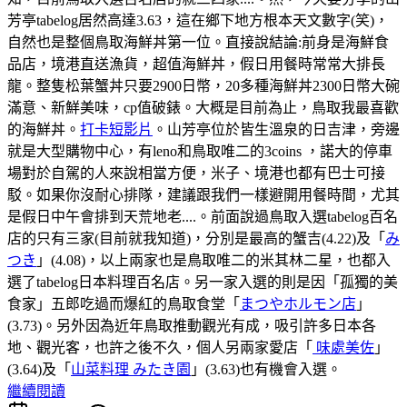
芳亭tabelog居然高達3.63，這在鄉下地方根本天文數字(笑)，
自然也是整個鳥取海鮮丼第一位。直接說結論:前身是海鮮食
品店，境港直送漁貨，超值海鮮丼，假日用餐時常常大排長
龍。整隻松葉蟹丼只要2900日幣，20多種海鮮丼2300日幣大碗
滿意、新鮮美味，cp值破錶。大概是目前為止，鳥取我最喜歡
的海鮮丼。
打卡短影片
。山芳亭位於皆生溫泉的日吉津，旁邊
就是大型購物中心，有leno和鳥取唯二的3coins ，諾大的停車
場對於自駕的人來說相當方便，米子、境港也都有巴士可接
駁。如果你沒耐心排隊，建議跟我們一樣避開用餐時間，尤其
是假日中午會排到天荒地老....。前面說過鳥取入選tabelog百名
店的只有三家(目前就我知道)，分別是最高的蟹吉(4.22)及「
み
つき
」(4.08)，以上兩家也是鳥取唯二的米其林二星，也都入
選了tabelog日本料理百名店。另一家入選的則是因「孤獨的美
食家」五郎吃過而爆紅的鳥取食堂「
まつやホルモン店
」
(3.73)。另外因為近年鳥取推動觀光有成，吸引許多日本各
地、觀光客，也許之後不久，個人另兩家愛店「
味處美佐
」
(3.64)及「
山菜料理 みたき園
」(3.63)也有機會入選。
繼續閱讀