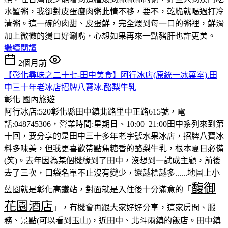
水蟹粥，我卻對皮蛋瘦肉粥此情不移，要不，乾脆就喝過打冷
清粥。這一碗的肉甜、皮蛋鮮，完全煨到每一口的粥裡，鮮滑
加上微微的燙口好涮嘴，心想如果再來一點豬肝也許更美。
繼續閱讀
2個月前
【彰化尋味之二十七-田中美食】阿行冰店(原統一冰菓室).田
中三十年老冰店招牌八寶冰.酪梨牛乳
彰化
國內旅遊
阿行冰店:520彰化縣田中鎮北路里中正路615號，電
話:048745306，營業時間:星期日、10:00–21:00田中系列來到第
十回，要分享的是田中三十多年老字號水果冰店，招牌八寶冰
料多味美，但我更喜歡帶點焦糖香的酪梨牛乳，根本夏日必備
(笑)。去年因為某個機緣到了田中，沒想到一試成主顧，前後
去了三次，口袋名單不止沒有變少，還越標越多......地圖上小
馥御
藍圈就是彰化高鐵站，對面就是入住後十分滿意的「
花園酒店
」，有機會再跟大家好好分享，這家房間、服
務、景點(可以看到玉山)，近田中、北斗兩鎮的飯店。田中鎮