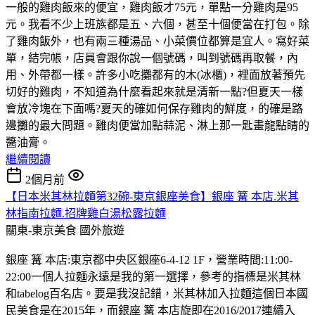
一般的雞肉飯來的便宜，雞肉飯才75元，單點一分雞肉是95
元。我看不少上班族都是五、六個，甚至十個便當在打包。除
了雞肉飯外，也有兩三種湯品、小菜價位都算是宜人。寫好菜
單，結完帳，店員會跟你說一個號碼，叫到號碼再取餐，內
用、外帶都一樣。許多小吃攤都有的木(冰櫃)，裡面放著預先
切好的雞肉，不知道為什麼看起來就是清新一點?但夏天一樣
會放冷塊在下面嗎?夏天的確如何保存雞肉的鮮度，的確是路
邊攤的最大問題。雞肉便當加點蒜泥、淋上那一匙畫龍點睛的
醬油膏。
繼續閱讀
2個月前
【日本米其林拉麵第32碗-東京銀座美食】銀座 篝 本店.米其
林指南拉麵.招牌雞白湯松露拉麵
關東-東京美食
國外旅遊
銀座 篝 本店:東京都中央区銀座6-4-12 1F，營業時間:11:00-
22:00一個人拉麵永遠是我的第一選擇，參考的指標是米其林
和tabelog百名店。要是我沒記錯，米其林加入拉麵這個日本國
民美食是在2015年，而銀座 篝 本店旋即在2016/2017連續入