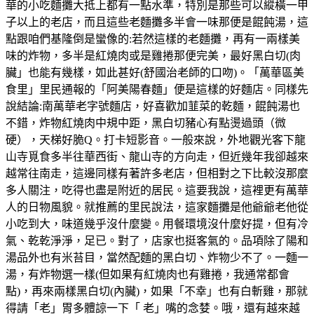
華的小吃麵攤大抵上都有一點水準，特別是那些可以縱橫一甲
子以上的老店，而且這些老麵攤多半會一味那便是餛飩湯，這
點跟咱們基隆倒是蠻像的:若然這樣的老麵攤，再有一兩樣美
味的炸物，多半是紅燒肉或是雞捲那便完美，最好黑白切(肉
臟」也能有幾樣，如此甚好(舒國治老師的口吻)。「萬華區美
食里」里民通報的「阿美陽春麵」便是這樣的好麵店。同樣先
說結論:南萬華老字號麵店，好喜歡加韮菜的乾麵，餛飩湯也
不錯，炸物紅燒肉中規中距，黑白切豬心有點燙過頭（微
硬），天梯好脆Q。打卡短影音。一般來說，外地觀光客下龍
山寺覓食多半往華西街、龍山寺的方向走，但近幾年我卻越來
越常往南走，這邊同樣有著許多老店，但相對之下比較沒那麼
多人關注，吃得也盡是附近的居民。這要我說，這裡更有萬華
人的日物風貌。就推薦的里民說法，這家麵攤是他爺爺老他從
小吃到大，味道幾乎沒什麼變。用餐環境沒什麼好提，但有冷
氣、乾乾淨淨，足已。對了，店家也挺客氣的。品項除了陽和
湯品外也有米苔目，當然配麵的黑白切、炸物少不了。一麵一
湯，有炸物選一樣(但如果有紅燒肉也有雞捲，我通常都會
點)，再來兩樣黑白切(內臟)，如果「不幸」也有白斬雞，那就
得請「老」胃多體諒一下「 老」嘴的念婪。哦，還有越來越