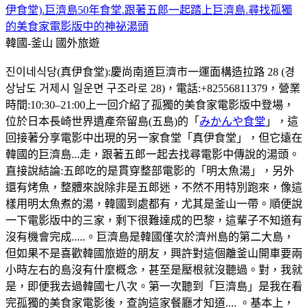
伊食堂).巨濟島50年食堂.跟著五郎一起踏上巨濟島.尋找孤獨
的美食家電影版中的神祕湯頭
韓國-釜山
國外旅遊
진이네식당(真伊食堂):慶尚南道巨濟市一運面構造拉路 28 (경
상남도 거제시 일운면 구조라로 28)，電話:+82556811379，營業
時間:10:30–21:00上一回介紹了孤獨的美食家電影版中登場，
位於日本長崎世界遺產奈留島(五島)的「
みかんや食堂
」，這
回接著分享電影中出現的另一家食堂「真伊食堂」，但它遠在
韓國的巨濟島...走，跟著五郎一起去找尋電影中傳說的湯頭。
直接說結論:五郎吃的是貫穿整部電影的「明太魚湯」，另外
還有烤魚，整體來說除非是五郎迷，不然不用特別跑來，像這
樣用明太魚煮的湯，韓國到處都有，尤其是釜山一帶。順便說
一下電影版中的三家，剩下很難達成的巴黎，這輩子不知道有
沒有機會完成.....。巨濟島是韓國僅次於濟州島的第二大島，
但如果不是喜歡韓國旅遊的朋友，興許對這個離釜山開車要兩
小時左右的島沒有什麼概念，甚至是壓根就沒聽過。對，我就
是，即便我去過韓國七八次。第一次聽到「巨濟島」是我在看
完孤獨的美食家電影後，查詢這家餐廳才知道.... 。基本上，