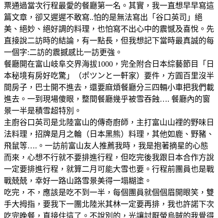
票通過當次行程最愛的餐廳第一名。其實，我一直想早早寫這
篇文章，卻又遲遲不敢寫..怕的是無法寫出「谷口英司」絕
美、絕妙、絕好調的料理，也怕寫不出心中的震憾及喜悅。先
直接說二訪時的結論，有一點長，但我想記下當時最真誠的每
一個字:二訪的震撼感比一訪更強。
餐廳開在富山岐阜交界海拔1000，完全附合日本綜藝節目「日
本秘境有房好吃驚」（ポツンと一軒家）要件，方圓百里沒半
間房子，巴士開不進去，還要麻煩餐廳分三四輛小車把我們載
進去。一到現場傻眼，整間餐廳幾乎被雪吞蝕…. 餐廳內的窗
景一半是積雪超特別。
主廚谷口英司是北陸富山的傳奇廚師，主打富山山𥚃的野味日
法料理，招牌是月之輪（日本黑熊）料理，其他如鹿、野豬、
飛鼠等….。一訪前富山友人推薦我時，我是抱著摘星的心態
而來，心想不行就不要排進行程，但吃完後我跟日本合作方說
一定要排進行程，就算二月可能大雪也要。行程前團員也是戰
戰兢兢，幸好一路山路雪景美得一塌糊塗。
吃完，不，應該是吃不到一半，每個團員就個個眉開眼笑，雙
手大拇指，要我下一團北陸米其林一定要再排，我也許諾下次
吃完晚餐，直接住這了。不說別的，光讓討厭螢烏賊的我覺得