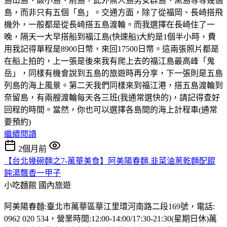
島山島、蕨小島、前島，此外無人島男女群島、黑島等等幾個
島，而非只有五個「島」。交通方面，除了從福岡、長崎搭飛
機外，一般都是從長崎搭五島渡輪。而我選擇在長崎住了一
晚，隔天一大早搭船到福江島(快速船)大約是1個半小時，費
用我記得單程是8900日幣，來回17500日幣。這兩張照片都是
在船上拍的，上一張是後來我有爬上去的福江島最高峰「鬼
岳」，同樣有機會說到五島的旅遊時再分享，下一張則是五島
列島的海上風景。第二天我們同樣來到福江港，搭五島渡輪到
奈留島，有兩艘渡輪每天各三班(我通常選快的)，請記得查好
回程的時間。當然，你也可以選擇各島間的海上計程車(通常
要預約)
繼續閱讀
2個月前
【台北幾碗麵之7-萬華美食】阿美陽春麵.韭菜油蔥乾麵配餛
飩湯飄香一甲子
小吃麵館
國內旅遊
阿美陽春麵:臺北市萬華區華江里環河南路二段169號，電話:
0962 020 534，營業時間:12:00-14:00/17:30-21:30(星期日休)萬