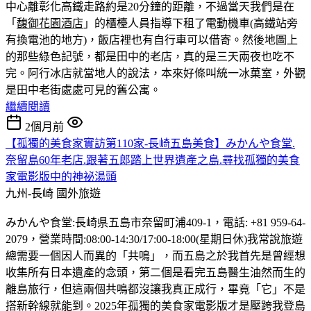
中心離彰化高鐵走路約是20分鐘的距離，不過當天我們是在
「
馥御花園酒店
」的櫃檯人員指導下租了電動機車(高鐵站旁
有換電池的地方)，飯店裡也有自行車可以借寄。然後地圖上
的那些綠色記號，都是田中的老店，真的是三天兩夜也吃不
完。
阿行冰店就當地人的說法，本來好條叫統一冰菓室，外觀
是田中老街處處可見的舊公寓。
繼續閱讀
2個月前
【孤獨的美食家實訪第110家-長崎五島美食】みかんや食堂.
奈留島60年老店.跟著五郎踏上世界遺產之島.尋找孤獨的美食
家電影版中的神祕湯頭
九州-長崎
國外旅遊
みかんや食堂:長崎県五島市奈留町浦409-1，電話: +81 959-64-
2079，營業時間:08:00-14:30/17:00-18:00(星期日休)我常說旅遊
總需要一個因人而異的「共鳴」，而五島之於我首先是曾經想
收集所有日本遺產的念頭，第二個是看完五島醫生油然而生的
離島旅行，但這兩個共鳴都沒讓我真正成行，畢竟「它」不是
搭新幹線就能到。2025年孤獨的美食家電影版才是壓跨我登島