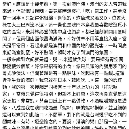
常好。應該是十幾年前，第一次到澳門時，澳門的友人曾帶我
來過，但記憶很模糊，畢竟那時還沒把「吃」當工作，甚至沒
當一回事。只記得粥很綿、麵很蝦，炸魚球又脆又Q。位置大
概在大三巴周邊不遠，這一帶也是澳門本島我最喜歡瞎逛覓小
吃的區塊，米其林必登的集中度也頗高。都已經刻避開用餐時
間了，但兩個店面依舊滿滿滿，幸好併卓不用等直接入座。當
天是平常日，看起來都是澳門和中國內地的觀光客，一時間廣
東話滿室亂竄，好不熱鬧，頓時才有了到澳門的氛圍。
一般來說到六記就是麵、粥、.米通鯪魚球，要是還有胃空間
就隨便炒個菜。好像是招待的小食，像是貝類的內臟用澳門的
粵式醃漬法，但聞著還是有一點腥味，吃起來有一點鹹..這類
近乎生食的海鮮，我只敢在日本、韓國吃....。這一類的蝦籽
麵，我的第一次接觸是同樣有七十年以上功力的「祥記麵
家」，當時只覺得很特別，但談不上好惡，這次再食直覺是這
家更蝦、非常蝦，甚至口感上有一點偏乾，不過咀嚼端很是濃
郁，八成是我在澳門吃過最「蝦籽」味的蝦籽撈麵，並且細麵
還可以煮到如此脆口，不簡單，剩下的就是台灣幾乎吃不到的
麵鹼味。有時，還蠻懷念的。要說，港澳的粥口那是一流、一
絕，在台灣很少能嚐到這種滾到綿綿綿的粥，好些人到澳門吃