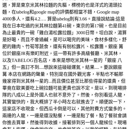
選，算是東京米其林拉麵的先驅，標榜的也是洋式的湯頭拉
麵，在tabelog和google map的評價都相當不錯，Google map
4000多人，還有4.2…. 算是tabelog則有3.66。直接說結論:這是
我在日本吃過的米其林拉麵第41碗，東京的第17碗，也是目前
為止最貴的一碗「雞白湯松露拉麵」3000日幣。坦白說，湯算
是好喝，而且不會過鹹，是可以喝完的美味，食材多樣化，舒
肥的雞肉、竹筍等蔬食，還有有刨松露片、松露醬。銀座 篝
位於銀座JR有樂町附近，這一帶有許多高級餐廳、米其林，
以及TABELOG百名店，本來是想吃米其林一星的「銀座 八
五」但一直訂不到....想說來這碰碰運氣，結果....。要說銀座
篝 本店在網路的聲量，特別是在國外觀光客，半點也不輸那
幾家得到米其林一星的...而且價位甚至比那些得星的還貴，但
畢竟在歐美要吃上碗拉麵可能更貴也說不定。是以，到現場排
隊的八成以上是外國人也就不意外了。然後，你別看這人龍，
其實蠻快的，我大概排了半小時左右就進去了。順便說一下，
這家店不收現金，但西瓜卡倒是可以，其他附費方式蠻多的。
兩邊的人龍，一邊是還沒點餐，一邊是點了餐，點了餐就會請
你進去買單，然後得到收據，接著排到另一個人龍候位。現場