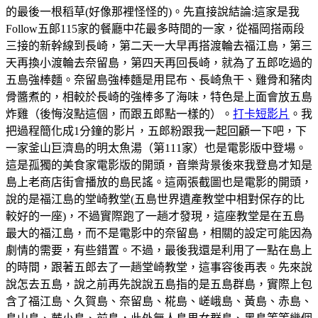
的最後一根稻草(好像那裡怪怪的)。先直接說結論:這家是我
Follow五郞115家的餐廳中花最多時間的一家，從福岡搭兩段
三接的新幹線到長崎，第二天一大早再搭渡輪去福江島，第三
天再換小渡輪去奈留島，第四天再回長崎，就為了五郎吃過的
五島強棒麵。奈留島強棒麵是用昆布、長崎魚干、雞骨和豬肉
骨醬煮的，相較於長崎的強棒多了海味，特色是上面會放五島
炸雞（後悔沒點這個，而跟五郎點一樣的）。
打卡短影片
。我
把過程簡化成1分鐘的影片，五郎粉跟我一起回顧一下吧，下
一家釜山巨濟島的明太魚湯（第111家）也是電影版中登場。
這是孤獨的美食家電影版的開頭，音樂背景後來我登島才知是
島上老商店街會播放的島民謠。這兩張截圖也是電影的開頭，
說的是福江島的堂崎教堂(五島世界遺產教堂中相對保存的比
較好的一座)，不過實際跑了一趟才發現，這座教堂是在五島
最大的福江島，而不是電影中的奈留島，相關的設定可能因為
劇情的需要，有些錯置。不過，最後我還是利用了一點在島上
的時間，跟著五郎去了一趟堂崎教堂，這事容後再表。先來說
說怎去五島，說之前再先說說五島指的是五島群島，實際上包
含了福江島、久賀島、奈留島、椛島、嵯峨島、黃島、赤島、