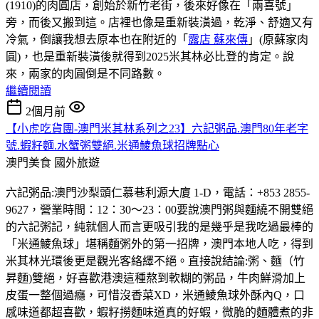
(1910)的肉圓店，創始於新竹老街，後來好像在「兩喜號」
旁，而後又搬到這。店裡也像是重新裝潢過，乾淨、舒適又有
冷氣，倒讓我想去原本也在附近的「
露店 蘇來傳
」(原蘇家肉
圓)，也是重新裝潢後就得到2025米其林必比登的肯定。說
來，兩家的肉圓倒是不同路數。
繼續閱讀
2個月前
【小虎吃貨團-澳門米其林系列之23】六記粥品.澳門80年老字
號.蝦籽麵.水蟹粥雙絕.米通鯪魚球招牌點心
澳門美食
國外旅遊
六記粥品:澳門沙梨頭仁慕巷利源大廈 1-D，電話：+853 2855-
9627，營業時間：12：30～23：00要說澳門粥與麵繞不開雙絕
的六記粥記，純就個人而言更吸引我的是幾乎是我吃過最棒的
「米通鯪魚球」堪稱麵粥外的第一招牌，澳門本地人吃，得到
米其林光環後更是觀光客絡繹不絕。直接說結論:粥、麵（竹
昇麵)雙絕，好喜歡港澳這種熬到軟糊的粥品，牛肉鮮滑加上
皮蛋一整個過癮，可惜沒香菜XD，米通鯪魚球外酥內Q，口
感味道都超喜歡，蝦籽撈麵味道真的好蝦，微脆的麵體煮的非