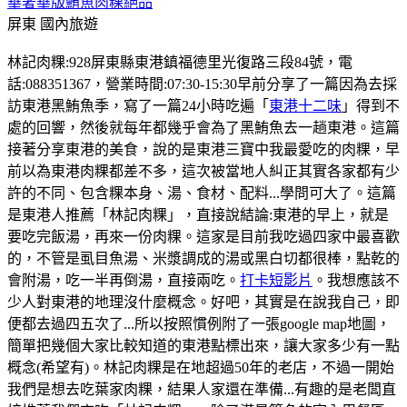
華奢華版鮪魚肉粿絕品
屏東
國內旅遊
林記肉粿:928屏東縣東港鎮福德里光復路三段84號，電
話:088351367，營業時間:07:30-15:30早前分享了一篇因為去採
訪東港黑鮪魚季，寫了一篇24小時吃遍「
東港十二味
」得到不
處的回響，然後就每年都幾乎會為了黑鮪魚去一趟東港。這篇
接著分享東港的美食，說的是東港三寶中我最愛吃的肉粿，早
前以為東港肉粿都差不多，這次被當地人糾正其實各家都有少
許的不同、包含粿本身、湯、食材、配料...學問可大了。這篇
是東港人推薦「林記肉粿」，直接說結論:東港的早上，就是
要吃完飯湯，再來一份肉粿。這家是目前我吃過四家中最喜歡
的，不管是虱目魚湯、米漿調成的湯或黑白切都很棒，點乾的
會附湯，吃一半再倒湯，直接兩吃。
打卡短影片
。我想應該不
少人對東港的地理沒什麼概念。好吧，其實是在說我自己，即
便都去過四五次了...所以按照慣例附了一張google map地圖，
簡單把幾個大家比較知道的東港點標出來，讓大家多少有一點
概念(希望有)。林記肉粿是在地超過50年的老店，不過一開始
我們是想去吃葉家肉粿，結果人家還在準備...有趣的是老闆直