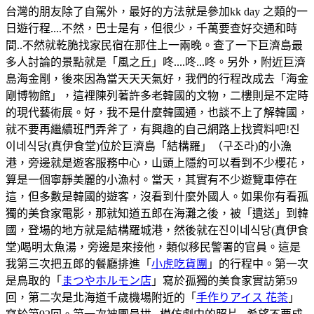
台灣的朋友除了自駕外，最好的方法就是參加kk day 之類的一
日遊行程....不然，巴士是有，但很少，千萬要查好交通和時
間..不然就乾脆找家民宿在那住上一兩晚。查了一下巨濟島最
多人討論的景點就是「風之丘」咚....咚...咚。另外，附近巨濟
島海金剛，後來因為當天天天氣好，我們的行程改成去「海金
剛博物館」，這裡陳列著許多老韓國的文物，二樓則是不定時
的現代藝術展。好，我不是什麼韓國通，也談不上了解韓國，
就不要再繼續班門弄斧了，有興趣的自己網路上找資料吧!진
이네식당(真伊食堂)位於巨濟島「結構羅」（구조라)的小漁
港，旁邊就是遊客服務中心，山頭上隱約可以看到不少櫻花，
算是一個寧靜美麗的小漁村。當天，其實有不少遊覽車停在
這，但多數是韓國的遊客，沒看到什麼外國人。如果你有看孤
獨的美食家電影，那就知道五郎在海灘之後，被「遺送」到韓
國，登場的地方就是結構羅城港，然後就在진이네식당(真伊食
堂)喝明太魚湯，旁邊是來接他，類似移民警署的官員。這是
我第三次把五郎的餐廳排進「
小虎吃貨團
」的行程中。第一次
是鳥取的「
まつやホルモン店
」寫於孤獨的美食家實訪第59
回，第二次是北海道千歲機場附近的「
手作りアイス 花茶
」