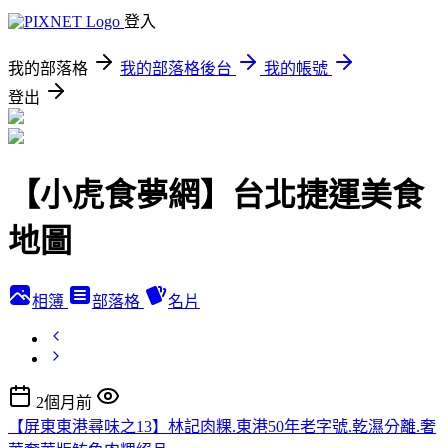
登入
我的部落格
我的部落格後台
我的帳號
登出
【小虎食夢網】台北捷運美食
地圖
相簿
部落格
名片
2個月前
【屏東東港尋味之13】林記肉粿.東港50年老字號.乾濕分離.奢