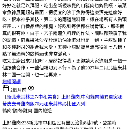
好好吃就足以拜服，吃出全新視味覺的山豬肉也夠驚嘆，前菜
章魚神展開超有畫面，把便宜的沙丁魚做得這麼漂亮這麼好
吃，根本神乎其技，第二次的兩道熊料理，讓在場所有人點頭
連連…，自養品牌的雞腿，好吃到每個都在啃骨頭..，那畫面
真的很有趣，白子、穴子兩道魚料理的作法、調味都顛覆了我
的記憶，奇異果冰沙配煙燻奶油冰淇淋也是一絕，主甜點柿子
和多種起司的組合我大愛，五種小甜點寶盒漂亮得亂七八糟，
點了無酒精的飲料set也非常滿意。
吃完主廚出來打招呼，居然記得我，更邀請大家進廚房一個一
個跟他合作，一整個親切到不行。為了他2027年二月北陸米其
林二團一定開，也一定再來。
繼續閱讀
2個月前
【新北米其林之7-中和美食】上好雞肉.中和雞肉攤異軍突起.
帶皮去骨雞肉飯70元起米其林必比登入列
鴨肉/鵝肉/雞肉
國內旅遊
上好雞肉:235新北市中和區民有里民治街8巷1號，營業時