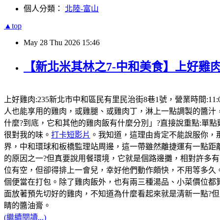
個人分類：
北陸-富山
▲top
May
28
Thu
2026
15:46
【新北米其林之7-中和美食】上好雞肉
上好雞肉:235新北市中和區民有里民治街8巷1號，營業時間:11:
人也能享用的雞肉，或雞腿、或雞肉丁，淋上一點調製的醬汁
什麼?到底，它和其他的雞肉飯有什麼分別」?直接說重點:單
很對我的味。
打卡短影片
。我知道，這理由肯定不能說服你，那
界，中和環球和板橋監理站周邊，這一帶雖然離捷運有一點距
的原因之一?但真要說用餐環境，它就是個路邊攤，相對許多有
位有空，但卻得排上一會兒，幸好他們動作頗快，不用等多久。
個便當在打包。除了雞肉飯外，也有兩三種湯品、小菜價位都
面放著預先切好的雞肉，不知道為什麼看起來就是清新一點?
睛的醬油膏。
(繼續閱讀...)