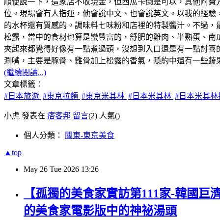
順便說一下，這家店不收現金，但西瓜卡倒是可以，其他附費
位。現場會有人指運，他會說中文、也會說英文。以我的經驗，
的水杯還有質感的。調味料七味粉和店裡的特製醬汁。不過，最
松露，當中的食材也算是蠻豐富的，舒肥的雞肉、半熟蛋、南
夾起來都覺得好像有一點煮過頭，沒想到入口還是有一點討喜
涮嘴，主要是豚骨、雞骨加上松露的香氣，隱約中還有一些蔬果
(繼續閱讀...)
文章標籤：
#日本旅遊
#東京拉麵
#東京米其林
#日本米其林
#日本米其林
小虎 發表在
痞客邦
留言
(2)
人氣(
)
個人分類：
關東-東京美食
▲top
May
26
Tue
2026
13:26
【孤獨的美食家實訪第111家-韓國巨
的美食家電影版中的神祕湯頭