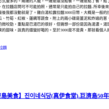
方式蠻多的。兩邊的人龍，一邊是還沒點餐，一邊是點了餐，點
在拉麵店問可不可能拍照，通常是只能拍自己的拉麵..所幸後來
後我都沒動就是了。雞白湯松露拉麵3000日幣，大概是一般
瓜、竹筍、紅椒、蓮耦等蔬食，附上的兩小碟是薑泥和炸過的蔥
的微咬勁，重點是巴湯巴的很好，但猜想一部份是因為湯濃。湯
的甜味，說真的還蠻好喝的。至於3000是不是貴，那就看個
拉麵
濟島美食】진이네식당(真伊食堂).巨濟島50