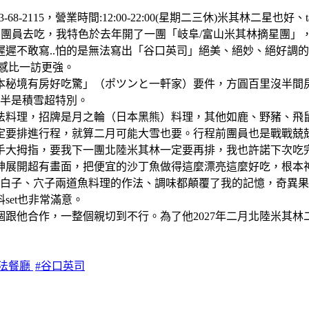
3-68-2115，營業時間:12:00-22:00(星期二三休)米其林二星
團員去吃，我特色於去年開了一團「岐阜/富山米其林摘星團」，
遲不敢寫..怕的是無法寫出「谷口英司」絕美、絕妙、絕好調
感比一訪更強。
日本秘境有房好吃驚」（ポツンと一軒家）要件，方圓百里沒半
一半是積雪超特別。
法料理，招牌是月之輪（日本黑熊）料理，其他如鹿、野豬、飛
定要排進行程，就算二月可能大雪也要。行程前團員也是戰戰兢
手大拇指，要我下一團北陸米其林一定要再排，我也許諾下次吃
神展開超有畫面，把便宜的沙丁魚做得這麼漂亮這麼好吃，根本
，白子、穴子兩道魚料理的作法、調味都顛覆了我的記憶，奇異
et也非常滿意。
跟他合作，一整個親切到不行。為了他2027年二月北陸米其林
日法餐廳
#谷口英司