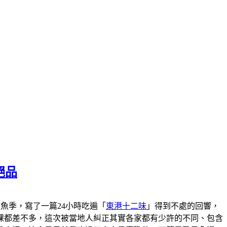
絕品
港黑鮪魚季，寫了一篇24小時吃遍「
東港十二味
」得到不處的回響，
粿都差不多，這次被當地人糾正其實各家都有少許的不同、包含