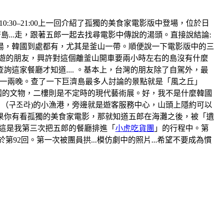
間:10:30–21:00上一回介紹了孤獨的美食家電影版中登場，位於日
...走，跟著五郎一起去找尋電影中傳說的湯頭。直接說結論:
湯，韓國到處都有，尤其是釜山一帶。順便說一下電影版中的三
旅遊的朋友，興許對這個離釜山開車要兩小時左右的島沒有什麼
家餐廳才知道.... 。基本上，台灣的朋友除了自駕外，最
那住上一兩晚。查了一下巨濟島最多人討論的景點就是「風之丘」
韓國的文物，二樓則是不定時的現代藝術展。好，我不是什麼韓國
」（구조라)的小漁港，旁邊就是遊客服務中心，山頭上隱約可以
果你有看孤獨的美食家電影，那就知道五郎在海灘之後，被「遺
。這是我第三次把五郎的餐廳排進「
小虎吃貨團
」的行程中。第
於第92回。第一次被團員拱...模仿劇中的照片...希望不要成為慣