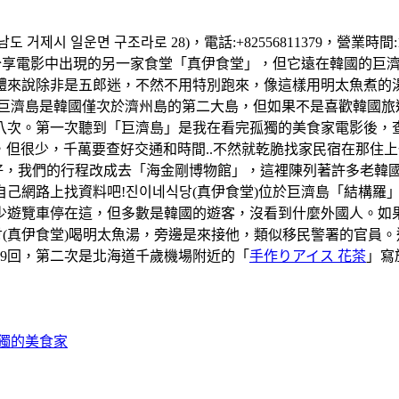
 거제시 일운면 구조라로 28)，電話:+82556811379，營業時
享電影中出現的另一家食堂「真伊食堂」，但它遠在韓國的巨濟島
體來說除非是五郎迷，不然不用特別跑來，像這樣用明太魚煮的
..。巨濟島是韓國僅次於濟州島的第二大島，但如果不是喜歡韓國
次。第一次聽到「巨濟島」是我在看完孤獨的美食家電影後，查詢這
巴士是有，但很少，千萬要查好交通和時間..不然就乾脆找家民宿在
天天氣好，我們的行程改成去「海金剛博物館」，這裡陳列著許多老
己網路上找資料吧!진이네식당(真伊食堂)位於巨濟島「結構羅
少遊覽車停在這，但多數是韓國的遊客，沒看到什麼外國人。如
(真伊食堂)喝明太魚湯，旁邊是來接他，類似移民警署的官員
59回，第二次是北海道千歲機場附近的「
手作りアイス 花茶
」寫
孤獨的美食家