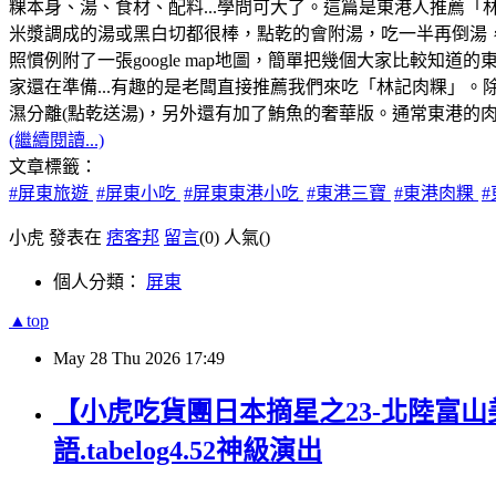
粿本身、湯、食材、配料...學問可大了。這篇是東港人推薦
米漿調成的湯或黑白切都很棒，點乾的會附湯，吃一半再倒湯
照慣例附了一張google map地圖，簡單把幾個大家比較知
家還在準備...有趣的是老闆直接推薦我們來吃「林記肉粿」。除了
濕分離(點乾送湯)，另外還有加了鮪魚的奢華版。通常東港的
(繼續閱讀...)
文章標籤：
#屏東旅遊
#屏東小吃
#屏東東港小吃
#東港三寶
#東港肉粿
小虎 發表在
痞客邦
留言
(0)
人氣(
)
個人分類：
屏東
▲top
May
28
Thu
2026
17:49
【小虎吃貨團日本摘星之23-北陸富山
語.tabelog4.52神級演出