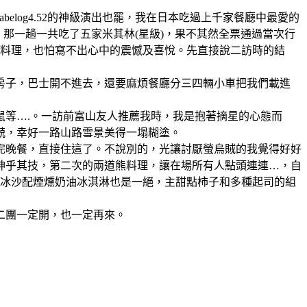
也好、tabelog4.52的神級演出也罷，我在日本吃過上千家餐廳中最愛的
那一趟一共吃了五家米其林(星級)，果不其然全票通過當次行
的料理，也怕寫不出心中的震憾及喜悅。先直接說二訪時的結
間房子，巴士開不進去，還要麻煩餐廳分三四輛小車把我們載進
鼠等….。一訪前富山友人推薦我時，我是抱著摘星的心態而
兢，幸好一路山路雪景美得一塌糊塗。
完晚餐，直接住這了。不說別的，光讓討厭螢烏賊的我覺得好好
神乎其技，第二次的兩道熊料理，讓在場所有人點頭連連…，自
果冰沙配煙燻奶油冰淇淋也是一絕，主甜點柿子和多種起司的組
二團一定開，也一定再來。