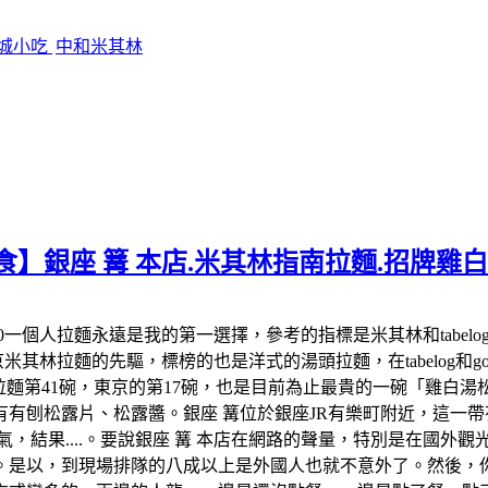
影城小吃
中和米其林
食】銀座 篝 本店.米其林指南拉麵.招牌雞
:00-22:00一個人拉麵永遠是我的第一選擇，參考的指標是米其林和
米其林拉麵的先驅，標榜的也是洋式的湯頭拉麵，在tabelog和google 
米其林拉麵第41碗，東京的第17碗，也是目前為止最貴的一碗「雞
有刨松露片、松露醬。銀座 篝位於銀座JR有樂町附近，這一帶有
氣，結果....。要說銀座 篝 本店在網路的聲量，特別是在國外
。是以，到現場排隊的八成以上是外國人也就不意外了。然後，