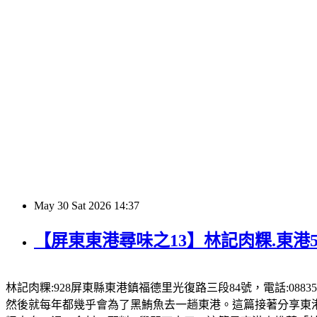
May
30
Sat
2026
14:37
【屏東東港尋味之13】林記肉粿.東港
林記肉粿:928屏東縣東港鎮福德里光復路三段84號，電話:08835
然後就每年都幾乎會為了黑鮪魚去一趟東港。這篇接著分享東