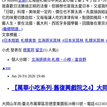
Le Musée(
官網
):北海道札幌市中央区宮の森１条１４丁目３−20，電話:
我喜歡日法勝過正統的法餐，但猜想也是我太愛日本，又或我
「日歐」料理，美味是一定的，價位也不算太高，先直接說結論:主
化的味覺切換自如，又每每讓人吃的津津有味，點頭如搗蒜。
藝人生，曾在法國、義大利、西班牙多國學藝，回國後在東京米其林
(繼續閱讀...)
文章標籤：
#日本旅遊
札幌美食
北海道米其林
#日本米其林
札幌米其林
小虎 發表在
痞客邦
留言
(1)
人氣(
)
個人分類：
北海道道央-札幌、小樽、富良野
▲top
Jun
26
Fri
2026
19:46
【萬華小吃系列-舊復興戲院之4】大岡
大岡山羊肉:臺北市萬華區忠德里東園街28巷55號，電話:0223031