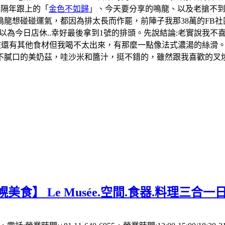
及隔年跟上的「
金色不如歸
」、今天要分享的鳴龍、以及老搶不
龍想碰碰運氣，都因為排太長而作罷，前陣子我那38萬的FB社
一度以為今日店休..幸好最後拿到1號的排頭。先說結論:老實說
應該還有其他食材但我喝不太出來，有那麼一點像法式濃湯的絲滑
膩口的美奶茲，哇沙米和醬汁，挺不錯的，雖然跟我喜歡的叉燒飯
美食】 Le Musée.空間.食器.料理三合