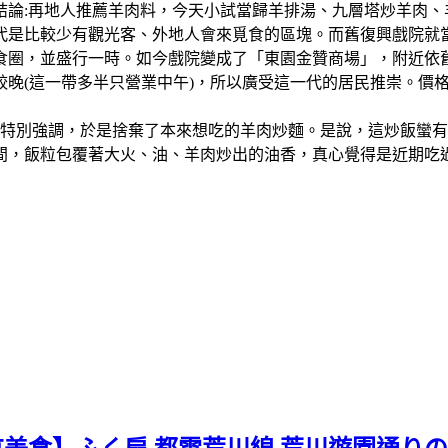
結論:再地人推薦羊肉料，今天小試當歸羊排湯、九層塔炒羊肉
比較少有觀光客、外地人會來覓食的區塊。而舊復興戲院就當地人的說
食圈，並盛行一時。如今戲院變成了「東園金贊商場」，附近依
較晚(這一帶多半只營業中午)，所以廣受這一代的居民推崇。價
會特別強調，於是捨棄了本來想吃的羊肉炒麵。是說，這炒飯蠻
間，飯粒包覆著大火、油、羊肉炒出的油香，真心覺得是近期吃