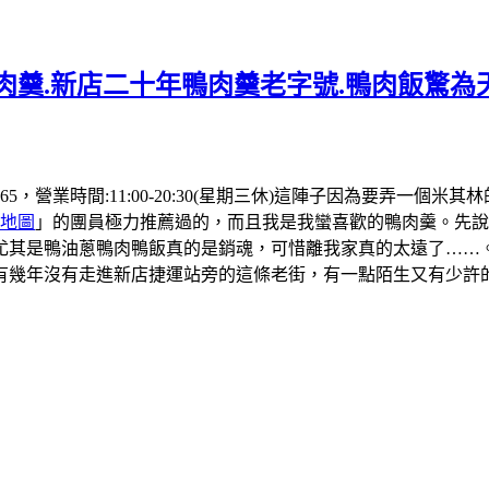
肉羹.新店二十年鴨肉羹老字號.鴨肉飯驚為天
 4565，營業時間:11:00-20:30(星期三休)這陣子因為要
地圖
」的團員極力推薦過的，而且我是我蠻喜歡的鴨肉羹。先說
尤其是鴨油蔥鴨肉鴨飯真的是銷魂，可惜離我家真的太遠了……
有幾年沒有走進新店捷運站旁的這條老街，有一點陌生又有少許