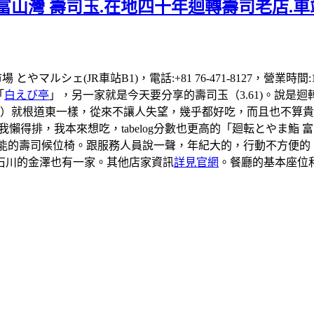
富山灣 壽司玉.在地四十年迴轉壽司老店.車
場 とやマルシェ(JR車站B1)，電話:+81 76-471-8127，營業
「
白えび亭
」，另一家就是今天要分享的壽司玉（3.61)。說是
司）就根道東一樣，從來不讓人失望，幾乎都好吃，而且也不算貴
到我懶得排，我本來想吃，tabelog分數也更高的「廻転とやま
有可能的壽司候位椅。跟服務人員說一聲，年紀大的，行動不方便
石川的金澤也有一家。其他店家資訊
詳見官網
。餐廳的基本座位