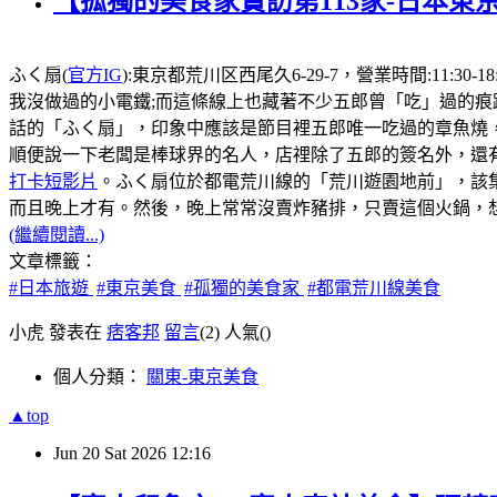
【孤獨的美食家實訪第113家-日本東
ふく扇(
官方IG
):東京都荒川区西尾久6-29-7，營業時間:1
我沒做過的小電鐵;而這條線上也藏著不少五郎曾「吃」過的痕
話的「ふく扇」，印象中應該是節目裡五郎唯一吃過的章魚燒
順便說一下老闆是棒球界的名人，店𥚃除了五郎的簽名外，還有
打卡短影片
。ふく扇位於都電荒川線的「荒川遊園地前」，該
而且晚上才有。然後，晚上常常沒賣炸豬排，只賣這個火鍋，想
(繼續閱讀...)
文章標籤：
#日本旅遊
#東京美食
#孤獨的美食家
#都電荒川線美食
小虎 發表在
痞客邦
留言
(2)
人氣(
)
個人分類：
關東-東京美食
▲top
Jun
20
Sat
2026
12:16