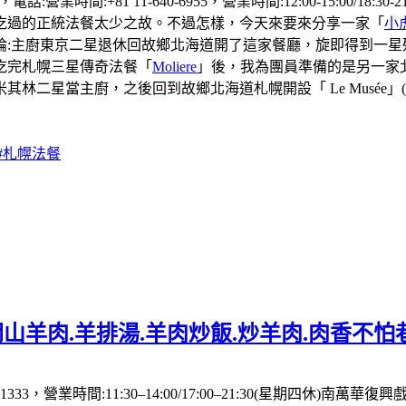
營業時間:+81 11-640-6955，營業時間:12:00-15:00/1
吃過的正統法餐太少之故。不過怎樣，今天來要來分享一家「
小
廚東京二星退休回故鄉北海道開了這家餐廳，旋即得到一星殊榮（t
吃完札幌三星傳奇法餐「
Moliere
」後，我為團員準備的是另一家
二星當主廚，之後回到故鄉北海道札幌開設「 Le Musée」(
#札幌法餐
山羊肉.羊排湯.羊肉炒飯.炒羊肉.肉香不怕
333，營業時間:11:30–14:00/17:00–21:30(星期四