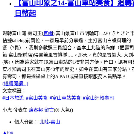
【富山印象之14-富山車站美食】廻轉
日幣起
廻轉富山灣 壽司玉(
官網
):富山県富山市明輪町1-220 きときと市
佔據tabelog前兩位，一家是早前分享過，主打富山白蝦料理的
餐（7貫），我則多數選三貫組合，基本上北陸的海鮮（握壽
鮨 富山駅前店)得冒著風雪排隊….。那天，真的是雪超大..大
(笑)，因為這家就在JR富山車站的1樓非常方便。門口，還
查才知壽司玉在富山有40年的歷史，如今在富山有三家分站，
有壽司，都是透過桌上的A PAD或是直接跟服務人員點單。
(繼續閱讀...)
文章標籤：
#日本旅遊
#富山美食
#富山車站美食
#富山迴轉壽司
小虎 發表在
痞客邦
留言
(0)
人氣(
)
個人分類：
北陸-富山
▲top