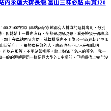
站內永遠大排長龍.富山三味必點.兩貫120
時間:11:00-21:00在富山車站兩家永遠都有人排隊的迴轉壽司，分別
迴𨍭，但轉帶上一貫也沒有，全都是現點現做，看旁邊幾乎都桌套
，加上在車站內又方便，就算排隊也不用像另一家(廻転とやま
鮨 富山駅前店」，猜想這長龍的人，應該也有不少人是如此吧
的，可以在那等，不用站著排隊。牆上貼滿了名人的簽名，我一
和一般的迴轉壽司一樣是個大型的U字櫃前，但迴轉帶上完全沒