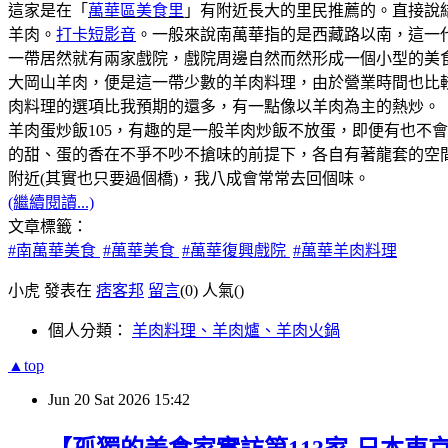
這家是在「
萬華區美食里
」有附近長大的里民推薦的。直接說
羊肉。
打卡短影音
。一般來說南萬華指的是西藏路以南，這一代是
一帶居然就有兩家戲院，戲院周邊自然而然形成一個小型的美
大岡山羊肉，便是這一帶少數的羊肉料理，由於營業時間也比
肉料理的選項比我預期的還多，有一點像以羊肉為主的熱炒。
羊肉蛋炒飯105，有趣的是一般羊肉炒飯不放蛋，即便有也不
的甜、蛋的香在不爭不吵不搶味的前提下，各自有著龍套的空
附近(其實也只要過個橋)，我八成會常常去回個味。
(繼續閱讀...)
文章標籤：
#南萬華美食
#萬華美食
#萬華復興戲院
#萬華羊肉料理
小虎 發表在
痞客邦
留言
(0)
人氣(
)
個人分類：
羊肉料理、羊肉爐、羊肉火鍋
▲top
Jun
20
Sat
2026
15:42