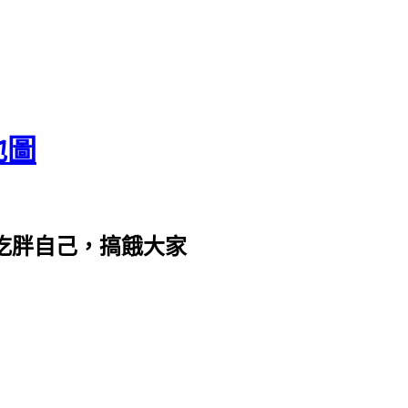
地圖
com。吃胖自己，搞餓大家