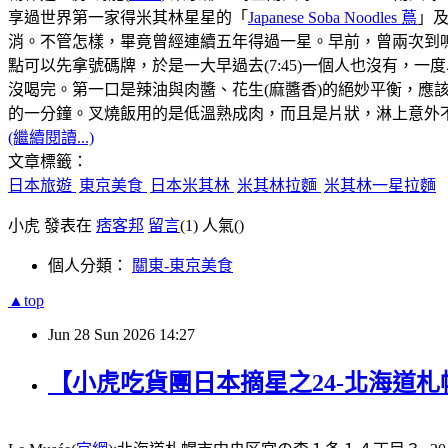
享過世界第一家得米其林星星的「
Japanese Soba Noodles 蔦
」
消。不管怎樣，畢竟曾經連續五年得過一星。早前，曾兩次到鳴
點可以先拿號碼牌，於是一大早過去(7:45)一個人也沒有，
沒喝完。第一口是辣油與肉醬、花生(麻醬香)的絕妙平衡，
的一分鐘。叉燒飯用的是低溫熟成肉，而且是片狀，淋上意外不
(繼續閱讀...)
文章標籤：
日本旅遊
東京美食
日本米其林
米其林拉麵
米其林一星拉麵
小虎 發表在
痞客邦
留言
(1)
人氣(
)
個人分類：
關東-東京美食
▲top
Jun
28
Sun
2026
14:27
【小虎吃貨團日本摘星之24-北海道札幌