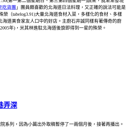
8:30-21:30(第一第二個星期日、第三第四個星期一)說來，我漸漸發現
虎吃貨團
」團員頗喜歡的北海道日法料理，又正確的說法可能是
abelog3.91)大量北海道食材入菜，多樣化的食材、多樣
北海道美食家友人口中的好店。主廚石井誠同樣有著傳奇的廚
2005年)，米其林進駐北海道後旋即得到一星的殊榮。
巷弄深
休)南萬華復興戲院系列，因為小篇出外取稿暫停了一兩個月後，接著再播出。