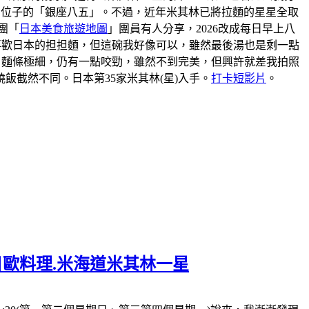
到位子的「銀座八五」。不過，近年米其林已將拉麵的星星全取
團「
日本美食旅遊地圖
」團員有人分享，2026改成每日早上八
我不喜歡日本的担担麵，但這碗我好像可以，雖然最後湯也是剩一點
。麵條極細，仍有一點咬勁，雖然不到完美，但興許就差我拍照
截然不同。日本第35家米其林(星)入手。
打卡短影片
。
一日歐料理.米海道米其林一星