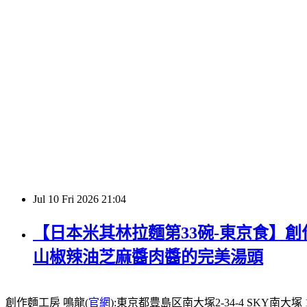
Jul
10
Fri
2026
21:04
【日本米其林拉麵第33碗-東京食】創作
山椒辣油芝麻醬肉醬的完美湯頭
創作麵工房 鳴龍(
官網
):東京都豊島区南大塚2-34-4 SKY南大塚