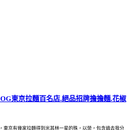
LOG東京拉麵百名店.絕品招牌擔擔麵.花椒
30(星期日休)曾經，東京有幾家拉麵得到米其林一星的殊，以榮，包含過去我分