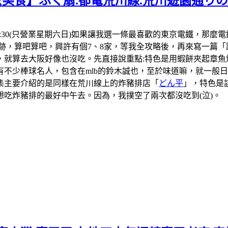
京美食】ふく扇.都電荒川線.荒川遊園通り
1:30-18:30(只營業星期六日)如果讓我選一條最喜歡的東京電
跡，算吧算吧，興許有個7、8家，等我全攻略後，再來寫一篇「
，就算去大阪好像也沒吃。先直接說重點:特色是用蝦餅夾起章魚
不少棒球名人，包含在mlb的鈴木誠也，至於味道嘛，就一般日本
集主要介紹的是同樣在荒川線上的炸豬排店「
どん平
」，特色是
吃炸豬排的最好中午去。因為，我撲空了兩次都沒吃到(泣)。