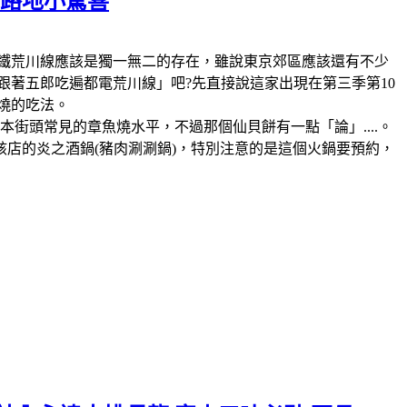
の路地小驚喜
鐵，那麼電鐵荒川線應該是獨一無二的存在，雖說東京郊區應該還有不少
跟著五郎吃遍都電荒川線」吧?先直接說這家出現在第三季第10
燒的吃法。
街頭常見的章魚燒水平，不過那個仙貝餅有一點「論」....。
該店的炎之酒鍋(豬肉涮涮鍋)，特別注意的是這個火鍋要預約，