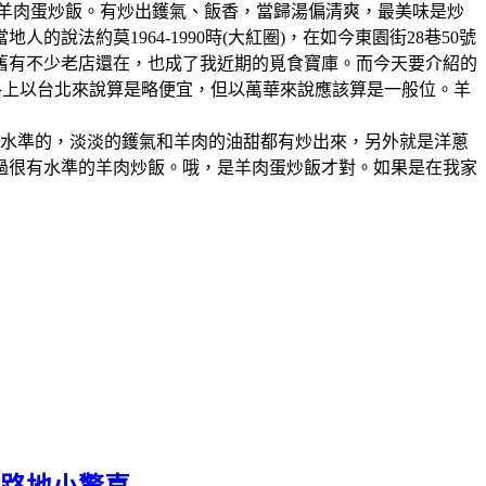
、羊肉蛋炒飯。有炒出鑊氣、飯香，當歸湯偏清爽，最美味是炒
法約莫1964-1990時(大紅圈)，在如今東園街28巷50號
舊有不少老店還在，也成了我近期的覓食寶庫。而今天要介紹的
格上以台北來說算是略便宜，但以萬華來說應該算是一般位。羊
有水準的，淡淡的鑊氣和羊肉的油甜都有炒出來，另外就是洋蔥
過很有水準的羊肉炒飯。哦，是羊肉蛋炒飯才對。如果是在我家