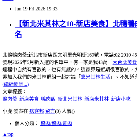
Jun
19
Fri
2026
19:33
【新北米其林之10-新店美食】北鴨鴨
名
北鴨鴨肉羹:新北市新店區文明里光明街169號，電話:02 2910
發現2026年5月新入選的名單中，有一家是我43萬「
大台北美食
過程中自然有喜歡的，也有無感的。這家算是近期很喜歡的，
迎加入我們的米其林群組一起討論「
靠米其林生活
」。不知道
(繼續閱讀...)
文章標籤：
鴨肉羹
新店美食
鴨肉飯
新北米其林
新店米其林
新店小吃
小虎 發表在
痞客邦
留言
(0)
人氣(
)
個人分類：
鴨肉/鵝肉/雞肉
▲top