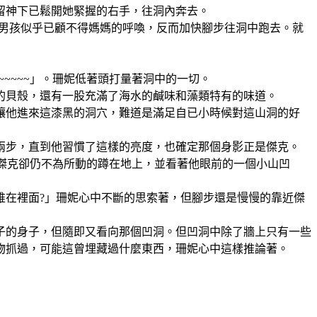
留神下已鬆開她緊握的右手，往洞內奔去。
但男孩似乎已顧不得媽媽的呼喚，反而加快腳步往洞中跑去。
就
~~~~」。
珊妮低著頭打量著洞中的一切。
的貝殼，還有一股充滿了海水的鹹味和藻類特有的味道。
讓他進來這漆黑的洞穴，難道是滿足自已小時候對這山洞的好
兩步，直到他習慣了這樣的亮度，也確定那個身影正是傑克。
傑克卻仍不為所動的蹲在地上，並看著他眼前的一個小山凹
誰在裡面?」珊妮心中不斷的思索著，但腳步還是慢慢的靠近傑
子的身子，但隨即又看向那個凹洞。但凹洞中除了牆上只有一些
物抓過，可能這曾埋藏過什麼東西，珊妮心中這樣推論著。