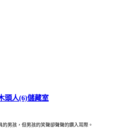
頭人(6)儲藏室
著面具的男孩，但男孩的笑聲卻聲聲的鑽入耳際。