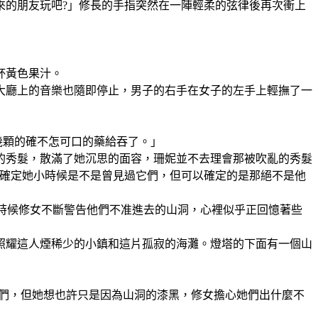
來的朋友玩吧?」修長的手指突然在一陣輕柔的弦律後再次衝上
杯黃色果汁。
大廳上的音樂也隨即停止，男子的右手在女子的左手上輕撫了一
幾顆的確不怎可口的藥給吞了。」
的秀髮，散滿了她沉思的面容，珊妮並不去理會那被吹亂的秀髮
太確定她小時候是不是曾見過它們，但可以確定的是那絕不是他
時候修女不斷警告他們不准進去的山洞，心裡似乎正回憶著些
照耀這人煙稀少的小鎮和這片孤寂的海灘。燈塔的下面有一個山
他們，但她想也許只是因為山洞的漆黑，修女擔心她們出什麼不