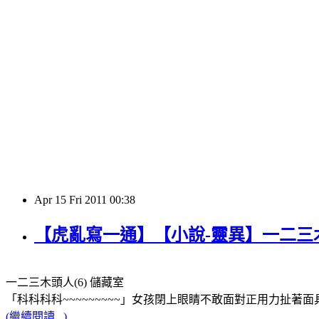
Apr
15
Fri
2011
00:38
【虎亂寫一通】【小說-靈異】一二三木
一二三木頭人(6) 儲藏室
「科科科科~~~~~~~~~」女孩閉上眼睛不敢面對正用力扯
(繼續閱讀...)