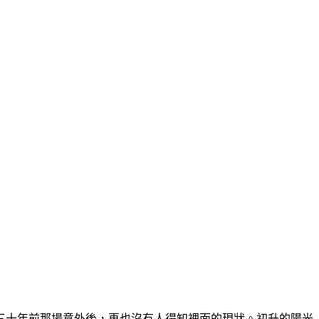
三十年前那場意外後，再也沒有人得知裡面的現狀。初升的陽光