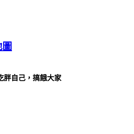
地圖
com。吃胖自己，搞餓大家