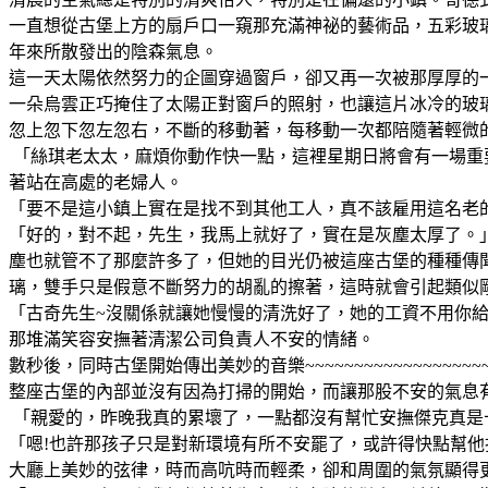
一直想從古堡上方的扇戶口一窺那充滿神祕的藝術品，五彩玻
年來所散發出的陰森氣息。
這一天太陽依然努力的企圖穿過窗戶，卻又再一次被那厚厚的一
一朵烏雲正巧掩住了太陽正對窗戶的照射，也讓這片冰冷的玻
忽上忽下忽左忽右，不斷的移動著，每移動一次都陪隨著輕微的
「絲琪老太太，麻煩你動作快一點，這裡星期日將會有一場重
著站在高處的老婦人。
「要不是這小鎮上實在是找不到其他工人，真不該雇用這名老
「好的，對不起，先生，我馬上就好了，實在是灰塵太厚了。
塵也就管不了那麼許多了，但她的目光仍被這座古堡的種種傳
璃，雙手只是假意不斷努力的胡亂的擦著，這時就會引起類似
「古奇先生~沒關係就讓她慢慢的清洗好了，她的工資不用你
那堆滿笑容
安撫著清潔公司負責人不安的情緒。
數秒後，同時古堡開始傳出美妙的音樂~~~~~~~~~~~~~~~~~~~
整座古堡的內部並沒有因為打掃的開始，而讓那股不安的氣息
「親愛的，昨晚我真的累壞了，一點都沒有幫忙安撫傑克真是
「嗯!也許那孩子只是對新環境有所不安罷了，或許得快點幫
大廳上美妙的弦律，時而高吭時而輕柔，卻和周圍的氣氛顯得