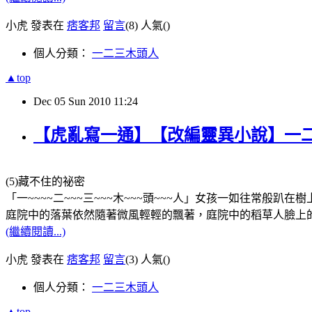
小虎 發表在
痞客邦
留言
(8)
人氣(
)
個人分類：
一二三木頭人
▲top
Dec
05
Sun
2010
11:24
【虎亂寫一通】【改編靈異小說】一二
(5)藏不住的祕密
「一~~~~二~~~三~~~木~~~頭~~~人」女孩一如往常般趴在
庭院中的落葉依然隨著微風輕輕的飄著，庭院中的稻草人臉上
(繼續閱讀...)
小虎 發表在
痞客邦
留言
(3)
人氣(
)
個人分類：
一二三木頭人
▲top