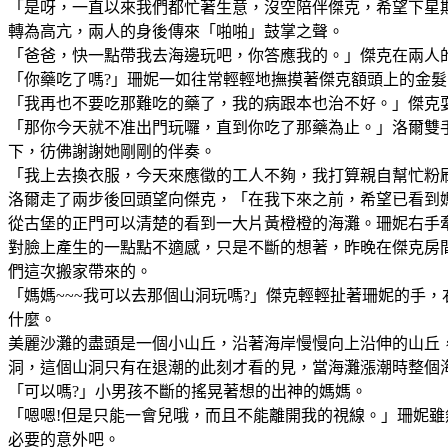
「是呀，一直以來我們都忙著生意，沒空陪伴傑克，希望下星
轉為高亢
，兩人的身後傳來「啪啪」鼓掌之聲。
「爸爸，快一點帶我去海邊玩吧，你答應我的。」傑克在兩人
「你藥吃了嗎?」珊妮一如往常輕輕地撫摸著傑克額頭上的金髮
「我再也不要吃那難吃的藥了，我的病跟本也治不好。」傑克
「那你今天就不准出門玩囉，直到你吃了那藥為止。」洛爾雙
下，彷佛謝謝她剛剛的伴奏。
「我上去換衣服，今天來應徵的工人不夠，我打算親自幫忙粉
洛爾走了兩步後回頭望向傑克，「在我下來之前，希望已看到
從古堡的正門可以清楚的看到一大片黃橙橙的海灘。珊妮右手
對臉上產生的一點點不適感，只是不斷的想著，昨晚在傑克房
們這次搬家帶來的。
「媽媽~~~我可以去那個山洞玩嗎?」傑克輕輕扯著珊妮的手
什麼。
美麗沙灘的盡頭是一個小山丘，沿著海岸慢慢向上沿伸的山丘
洞，這個山洞只有在退潮的此刻才看的見，當海灘漲潮時整個
「可以嗎?」小男孩不斷的搖晃著想的出神的媽媽。
「嗯嗯!但是只能一會兒哦，而且不能離開我的視線。」珊妮
必要的意外吧。