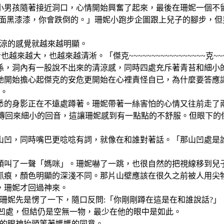
小男孩隨著接近洞口，心情開始興奮了起來，最後在珊妮一個不
裡面黑漆漆，你會跌倒的。」珊妮小跑步企圖跟上兒子的腳步，
陰涼的感覺就越來越明顯。
越大，也越來越清淅。「傑克~~~~~~~~~~~~~~~~~克~~~
係，洞內有一股說不出來的清涼感，同時四處充斥著青苔和細小
她開始擔心起傑克的安危更開始在心裡責怪自已，為什麼要答應
」。
熟悉的身影正在不遠處蹲著。珊妮帶著一絲害怕的心情又往前走了
是傳回來細小的回音，這讓珊妮感到有一點點的不舒服。但眼下的
山凹，同時嘴巴更唸唸有詞，就像在和誰對著話。
「那山凹處是
頭叫了一聲「媽咪」。珊妮嚇了一跳，也很自然的把視線移到兒
抓痕，顏色明顯的深淺不同。那片山壁應該在很久之前被人用尖
，珊妮才回過神來。
珊妮先是愣了一下，隨口反問:「你剛剛蹲在這是在和誰說話?」
個凹處，但結仍是空無一物，最少在他的眼中是如此。
定的眼神抬頭等著媽媽的同意。