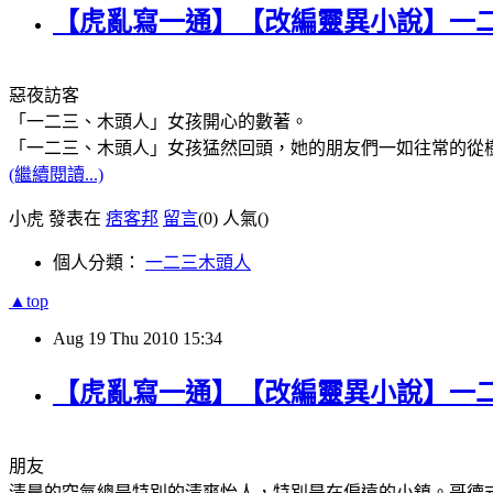
【虎亂寫一通】【改編靈異小說】一二
惡夜訪客
「一二三、木頭人」女孩開心的數著。
「一二三、木頭人」女孩猛然回頭，她的朋友們一如往常的從
(繼續閱讀...)
小虎 發表在
痞客邦
留言
(0)
人氣(
)
個人分類：
一二三木頭人
▲top
Aug
19
Thu
2010
15:34
【虎亂寫一通】【改編靈異小說】一二
朋友
清晨的空氣總是特別的清爽怡人，特別是在偏遠的小鎮。哥德