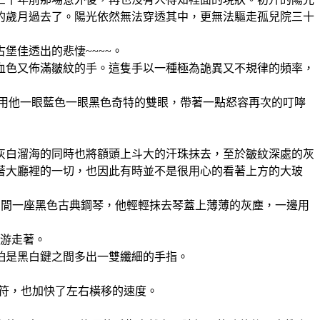
的歲月過去了。陽光依然無法穿透其中，更無法驅走孤兒院三十
堡佳透出的悲悽~~~~。
血色又佈滿皺紋的手。這隻手以一種極為詭異又不規律的頻率，
用他一眼藍色一眼黑色奇特的雙眼，帶著一點怒容再次的叮嚀
灰白溜海的同時也將額頭上斗大的汗珠抹去，至於皺紋深處的灰
著大廳裡的一切，也因此有時並不是很用心的看著上方的大玻
中間一座黑色古典鋼琴，他輕輕抹去琴蓋上薄薄的灰塵，一邊用
游走著。
怕是黑白鍵之間多出一雙纖細的手指。
符，也加快了左右橫移的速度。