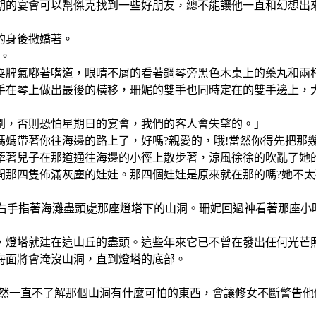
期的宴會可以幫傑克找到一些好朋友，總不能讓他一直和幻想出
的身後撒嬌著。
。
耍脾氣嘟著嘴道，眼睛不屑的看著鋼琴旁黑色木桌上的藥丸和兩
手在琴上做出最後的橫移，珊妮的雙手也同時定在的雙手邊上，
刷，否則恐怕星期日的宴會，我們的客人會失望的。」
媽媽帶著你往海邊的路上了，好嗎?親愛的，哦!當然你得先把那
牽著兒子在那道通往海邊的小徑上散步著，涼風徐徐的吹亂了她
間那四隻佈滿灰塵的娃娃。那四個娃娃是原來就在那的嗎?她不
，右手指著海灘盡頭處那座燈塔下的山洞。
珊妮回過神看著那座小
，燈塔就建在這山丘的盡頭。這些年來它已不曾在發出任何光芒
海面將會淹沒山洞，直到燈塔的底部。
雖然一直不了解那個山洞有什麼可怕的東西，會讓修女不斷警告