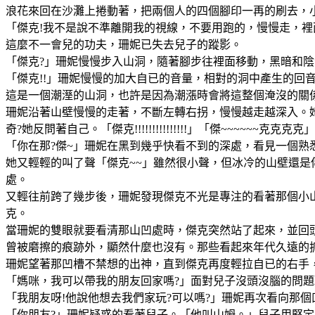
浪花來回在沙灘上捲動著，把兩個人的四個腳印一再的刷去，
「傑克!我不是說不準離開我的視線，不要用跑的，慢慢走，
這麼不一會兒的功夫，珊妮已失去兒子的蹤影。
「傑克?」珊妮慢慢步入山洞，隨著腳步往裡面移動，黑暗和
「傑克!!」珊妮慢慢的加大自已的音量，相對的洞中產生的回音也越來
這是一個潮溼的山洞，也許是因為潮漲時會將這整個淹沒的關
珊妮沿著山壁慢慢的走著，不斷左轉右拐，慢慢越走越深入。
奇?她反問著自己。「傑克!!!!!!!!!!!!!!!」「傑~~~~~~克克克克
「你在那?傑~」珊妮在黑到幾乎快看不到的深處，看見一個
她又輕輕的叫了聲「傑克~~」雖然很小聲，但冰冷的山壁還
處。
又輕往前跨了幾步後，珊妮發現傑克不光是專注的看著那個小
克。
當珊妮的雙眼就要看清那山凹處時，傑克突然站了起來，並回
曾被磨擦的痕跡外，顯然什麼也沒有。那些看起來年代久遠的
珊妮望著那凹槽不禁想的出神，直到傑克再度輕拉自已的右手
「媽咪，我可以帶我的朋友回家嗎?」面對兒子沒頭沒腦的問題
「我朋友呀!他說他想去我們家玩?可以嗎?」珊妮再次看向那
「你朋友?」珊妮疑惑的看著兒子。「他叫山姆。」兒子用堅