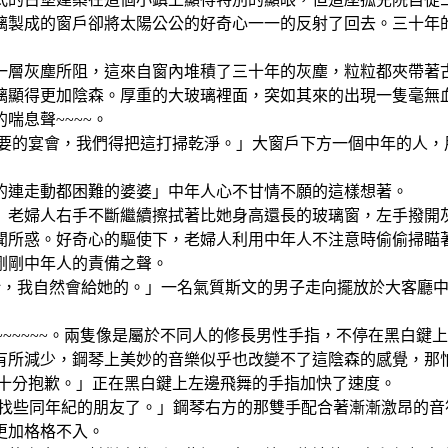
璃製成的窗戶卻將太陽公公的好奇心一一的反射了回去。三十年
層灰塵所阻，這來自窗內堆積了三十年的灰塵，粒粒都夾帶著古
璃顯得更加陰森。厚重的大玻璃裡面，突如其來的出現一隻毫無
喘息聲~~~~。
要的宴會，我們得把這打掃乾淨。」大窗戶下方一個中年的人，
的連走動都困難的婆婆」中年人心不甘情不願的這樣想著。
」老婦人右手不斷繼續擦拭著比她身高還長的玻璃窗，左手撥開
聞所惑。好奇心的驅使下，老婦人利用中年人不注意時偷偷掃瞄
剛剛中年人的責備之聲。
給，我自然會給她的。」一名氣質斯文的男子走向擺放於大客廳
~~~~~。
兩隻像是屬於不同人的修長男性手指，不停在黑白鍵上
有所減少，鋼琴上美妙的音樂似乎也改變不了這陰森的感覺，那
十分抱歉。」正在黑白鍵上左邊飛舞的手指加快了速度。
他找些同年紀的朋友了。」鋼琴右方的那雙手配合著漸漸激昂的音
更加格格不入。