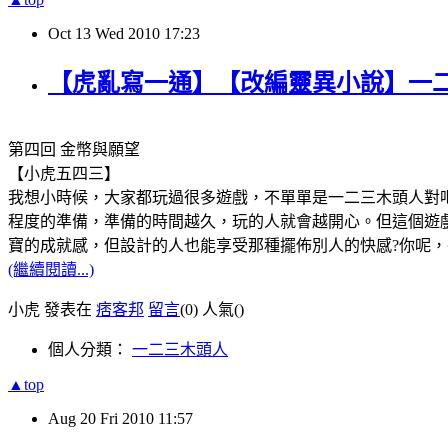
Oct
13
Wed
2010
17:23
【虎亂寫一通】【改編靈異小說】一二
第四回 金幣與願望
【小虎五四三】
我想小時候，大家都玩過很多遊戲，不單單是一二三木頭人對
程度的準備，準備的時間越久，玩的人就會越開心。但這個遊
寶的成就感，但設計的人也能享受那種擺佈別人的快感?你呢，
(繼續閱讀...)
小虎 發表在
痞客邦
留言
(0)
人氣(
)
個人分類：
一二三木頭人
▲top
Aug
20
Fri
2010
11:57